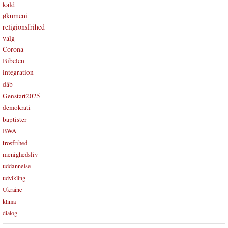
kald
økumeni
religionsfrihed
valg
Corona
Bibelen
integration
dåb
Genstart2025
demokrati
baptister
BWA
trosfrihed
menighedsliv
uddannelse
udvikling
Ukraine
klima
dialog