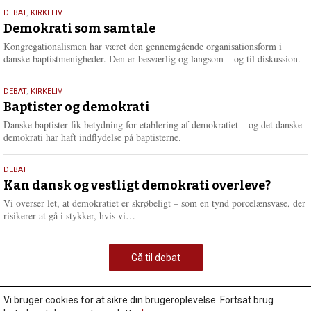
18.
DEBAT
,
KIRKELIV
maj
Demokrati som samtale
2026
Kongregationalismen har været den gennemgående organisationsform i
danske baptistmenigheder. Den er besværlig og langsom – og til diskussion.
18.
DEBAT
,
KIRKELIV
maj
Baptister og demokrati
2026
Danske baptister fik betydning for etablering af demokratiet – og det danske
demokrati har haft indflydelse på baptisterne.
18.
DEBAT
maj
Kan dansk og vestligt demokrati overleve?
2026
Vi overser let, at demokratiet er skrøbeligt – som en tynd porcelænsvase, der
L
risikerer at gå i stykker, hvis vi…
æ
s
m
Gå til debat
e
r
e
Vi bruger cookies for at sikre din brugeroplevelse. Fortsat brug