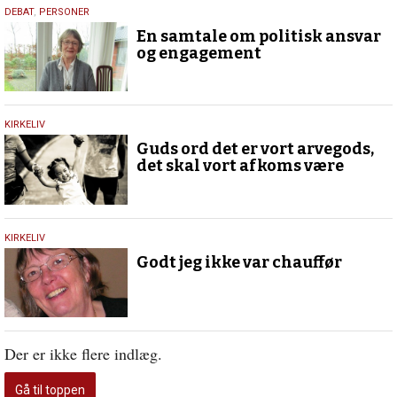
21.
DEBAT
,
PERSONER
februar
En samtale om politisk ansvar
2019
og engagement
6.
KIRKELIV
juli
Guds ord det er vort arvegods,
2017
det skal vort afkoms være
29.
KIRKELIV
januar
Godt jeg ikke var chauffør
2016
Der er ikke flere indlæg.
Gå til toppen