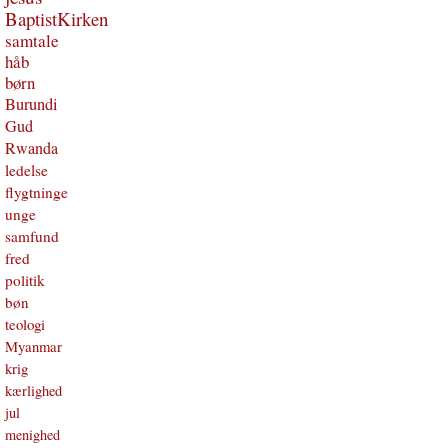
BaptistKirken
samtale
håb
børn
Burundi
Gud
Rwanda
ledelse
flygtninge
unge
samfund
fred
politik
bøn
teologi
Myanmar
krig
kærlighed
jul
menighed