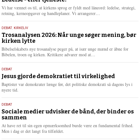
juni
e
2026
r
Vi har vænnet os til, at kirkens sprog er fyldt med låneord: ledelse, strategi,
e
L
retning, kerneopgaver og handleplaner. Vi arrangerer…
æ
s
2.
DEBAT
,
KIRKELIV
m
juni
Trosanalysen 2026: Når unge søger mening, bør
e
kirken lytte
2026
r
e
Bibelselskabets nye trosanalyse peger på, at især unge mænd er åbne for
L
Bibelen, troen og kirken. Kritikere advarer mod at…
æ
s
18.
DEBAT
m
maj
Jesus gjorde demokratiet til virkelighed
e
2026
r
Baptister var demokrater længe før, det politiske demokrati så dagens lys i
e
nyere tid.
18.
DEBAT
maj
Sociale medier udvisker de bånd, der binder os
sammen
2026
At have ret til sin egen opmærksomhed burde være en fundamental frihed.
Men i dag er det langt fra tilfældet.