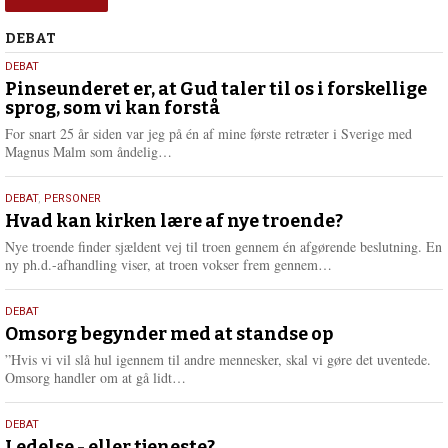
Debat
DEBAT
5.
DEBAT
august
Pinseunderet er, at Gud taler til os i forskellige
sprog, som vi kan forstå
2026
For snart 25 år siden var jeg på én af mine første retræter i Sverige med
L
Magnus Malm som åndelig…
æ
s
25.
DEBAT
,
PERSONER
m
juli
Hvad kan kirken lære af nye troende?
e
2026
r
Nye troende finder sjældent vej til troen gennem én afgørende beslutning. En
e
L
ny ph.d.-afhandling viser, at troen vokser frem gennem…
æ
s
9.
DEBAT
m
juli
Omsorg begynder med at standse op
e
2026
r
”Hvis vi vil slå hul igennem til andre mennesker, skal vi gøre det uventede.
e
L
Omsorg handler om at gå lidt…
æ
s
10.
DEBAT
m
Ledelse - eller tjeneste?