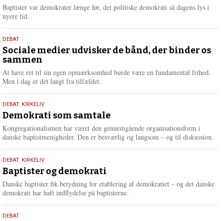
2026
r
Baptister var demokrater længe før, det politiske demokrati så dagens lys i
e
nyere tid.
18.
DEBAT
maj
Sociale medier udvisker de bånd, der binder os
sammen
2026
At have ret til sin egen opmærksomhed burde være en fundamental frihed.
Men i dag er det langt fra tilfældet.
18.
DEBAT
,
KIRKELIV
maj
Demokrati som samtale
2026
Kongregationalismen har været den gennemgående organisationsform i
danske baptistmenigheder. Den er besværlig og langsom – og til diskussion.
18.
DEBAT
,
KIRKELIV
maj
Baptister og demokrati
2026
Danske baptister fik betydning for etablering af demokratiet – og det danske
demokrati har haft indflydelse på baptisterne.
18.
DEBAT