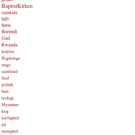
BaptistKirken
samtale
håb
børn
Burundi
Gud
Rwanda
ledelse
flygtninge
unge
samfund
fred
politik
bøn
teologi
Myanmar
krig
kærlighed
jul
menighed