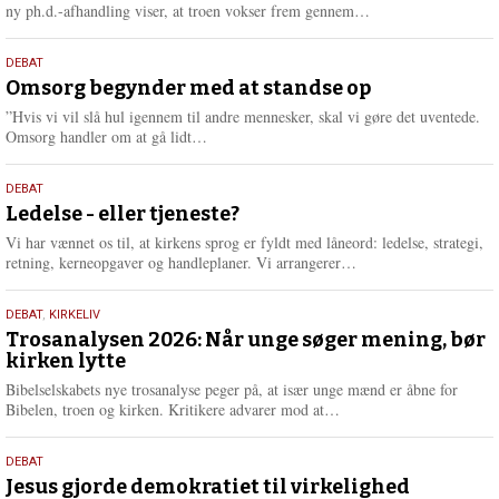
e
L
ny ph.d.-afhandling viser, at troen vokser frem gennem…
æ
s
9.
DEBAT
m
juli
Omsorg begynder med at standse op
e
2026
r
”Hvis vi vil slå hul igennem til andre mennesker, skal vi gøre det uventede.
e
L
Omsorg handler om at gå lidt…
æ
s
10.
DEBAT
m
juni
Ledelse - eller tjeneste?
e
2026
r
Vi har vænnet os til, at kirkens sprog er fyldt med låneord: ledelse, strategi,
e
L
retning, kerneopgaver og handleplaner. Vi arrangerer…
æ
s
2.
DEBAT
,
KIRKELIV
m
juni
Trosanalysen 2026: Når unge søger mening, bør
e
kirken lytte
2026
r
e
Bibelselskabets nye trosanalyse peger på, at især unge mænd er åbne for
L
Bibelen, troen og kirken. Kritikere advarer mod at…
æ
s
18.
DEBAT
m
maj
Jesus gjorde demokratiet til virkelighed
e