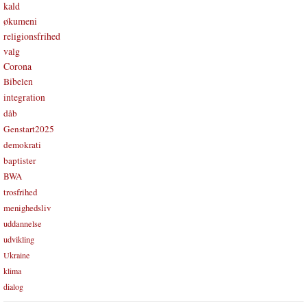
kald
økumeni
religionsfrihed
valg
Corona
Bibelen
integration
dåb
Genstart2025
demokrati
baptister
BWA
trosfrihed
menighedsliv
uddannelse
udvikling
Ukraine
klima
dialog