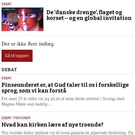
8.
DEBAT
juli
De ’danske drenge’, flaget og
2021
korset – og en global invitation
Der er ikke flere indlæg.
Gå til toppen
Debat
DEBAT
5.
DEBAT
august
Pinseunderet er, at Gud taler til os i forskellige
sprog, som vi kan forstå
2026
For snart 25 år siden var jeg på én af mine første retræter i Sverige med
L
Magnus Malm som åndelig…
æ
s
25.
DEBAT
,
PERSONER
m
juli
Hvad kan kirken lære af nye troende?
e
2026
r
Nye troende finder sjældent vej til troen gennem én afgørende beslutning. En