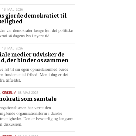
æ
s
T
18. MAJ 2026
m
us gjorde demokratiet til
e
kelighed
6
r
e
ster var demokrater længe før, det politiske
rati så dagens lys i nyere tid.
T
18. MAJ 2026
iale medier udvisker de
d, der binder os sammen
6
ve ret til sin egen opmærksomhed burde
en fundamental frihed. Men i dag er det
fra tilfældet.
,
KIRKELIV
18. MAJ 2026
okrati som samtale
6
egationalismen har været den
mgående organisationsform i danske
stmenigheder. Den er besværlig og langsom
il diskussion.