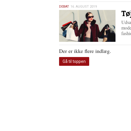
16.
DEBAT
16. AUGUST 2019
Tø
august
2019
Udsal
modet
fash
Der er ikke flere indlæg.
Gå til toppen