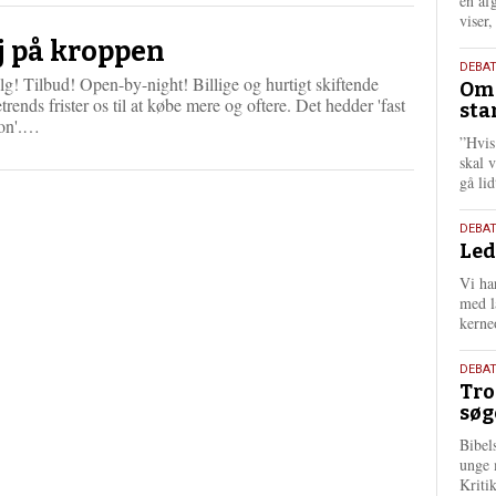
én af
viser
j på kroppen
9.
DEBA
g! Tilbud! Open-by-night! Billige og hurtigt skiftende
Oms
juli
rends frister os til at købe mere og oftere. Det hedder 'fast
sta
202
L
ion'.…
”Hvis
æ
skal 
s
gå li
m
e
r
10.
DEBA
e
Led
juni
202
Vi har
med lå
kerne
2.
DEBAT
Tro
juni
søg
202
Bibel
unge 
Kriti