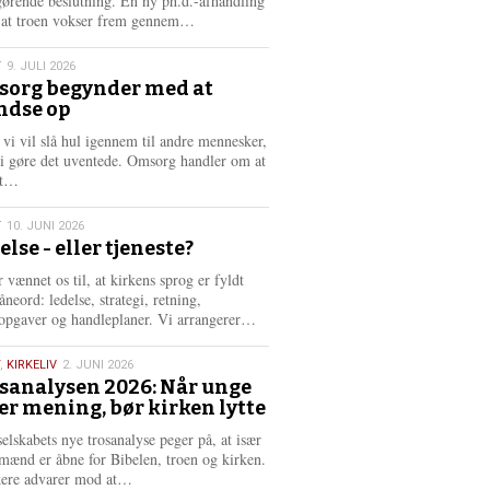
gørende beslutning. En ny ph.d.-afhandling
L
, at troen vokser frem gennem…
æ
s
T
9. JULI 2026
m
org begynder med at
e
ndse op
6
r
e
 vi vil slå hul igennem til andre mennesker,
vi gøre det uventede. Omsorg handler om at
L
dt…
æ
s
T
10. JUNI 2026
m
else - eller tjeneste?
e
6
r
 vænnet os til, at kirkens sprog er fyldt
e
neord: ledelse, strategi, retning,
L
opgaver og handleplaner. Vi arrangerer…
æ
s
,
KIRKELIV
2. JUNI 2026
m
sanalysen 2026: Når unge
e
er mening, bør kirken lytte
6
r
e
selskabets nye trosanalyse peger på, at især
mænd er åbne for Bibelen, troen og kirken.
L
kere advarer mod at…