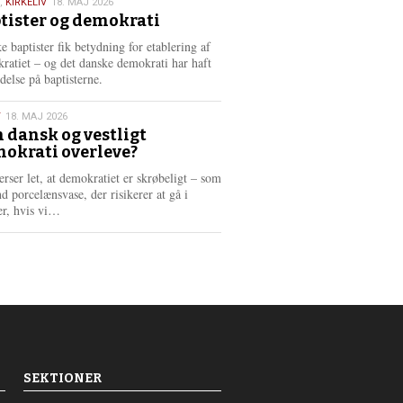
,
KIRKELIV
18. MAJ 2026
tister og demokrati
6
e baptister fik betydning for etablering af
ratiet – og det danske demokrati har haft
delse på baptisterne.
T
18. MAJ 2026
 dansk og vestligt
okrati overleve?
6
erser let, at demokratiet er skrøbeligt – som
d porcelænsvase, der risikerer at gå i
L
er, hvis vi…
æ
s
m
e
r
e
SEKTIONER