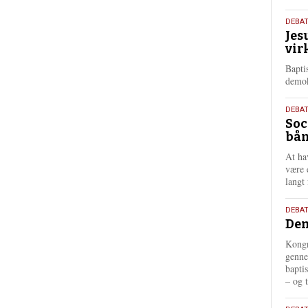
18.
DEBA
Jes
maj
vir
202
Bapti
demok
18.
DEBA
Soc
maj
bån
202
At ha
være 
langt 
18.
DEBAT
Dem
maj
202
Kongr
genne
bapti
– og t