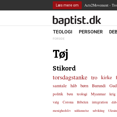
2.0:
Spring
Vend
Gå
Teologi
Acts2Movement - Tro i
Læs mere om
3.0:
menu
tilbage
til
Personer
4.0:
over
til
vores
Debat
5.0:
og
forsiden
guide
Kirkeliv
6.0:
gå
for
Internationalt
til
tilgængelighed
18.0:
19.0:
20.
8.0:
TEOLOGI
PERSONER
DE
Teologi
indhold
9.0:
Personer
FORSIDE
10.0:
Debat
11.0:
Kirkeliv
Tøj
12.0:
Internationalt
Stikord
torsdagstanke
tro
kirke
samtale
håb
børn
Burundi
Gud
politik
bøn
teologi
Myanmar
krig
valg
Corona
Bibelen
integration
dåb
menighedsliv
uddannelse
udvikling
Ukrain