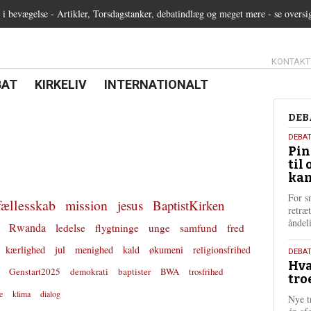
 bevægelse - Artikler, Torsdagstanker, debatindlæg og meget mere - se oversi
13.0:
KONTAKT
0:
21.0:
22.0:
BAT
KIRKELIV
INTERNATIONALT
Deb
DEB
5.
DEBA
Pin
augu
til 
202
kan
For s
fællesskab
mission
jesus
BaptistKirken
retræ
ånde
Rwanda
ledelse
flygtninge
unge
samfund
fred
kærlighed
jul
menighed
kald
økumeni
religionsfrihed
25.
DEBAT
Hva
juli
Genstart2025
demokrati
baptister
BWA
trosfrihed
tro
202
e
klima
dialog
Nye t