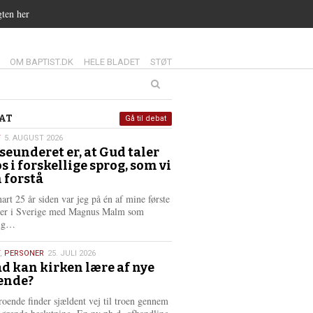
gten her
14.0:
15.0:
16.0:
OM BAPTIST.DK
HELE BLADET
STØT
at
AT
Gå til debat
T
5. AUGUST 2026
seunderet er, at Gud taler
st
os i forskellige sprog, som vi
6
 forstå
nart 25 år siden var jeg på én af mine første
ter i Sverige med Magnus Malm som
L
lig…
æ
s
,
PERSONER
25. JULI 2026
m
d kan kirken lære af nye
e
ende?
6
r
e
roende finder sjældent vej til troen gennem