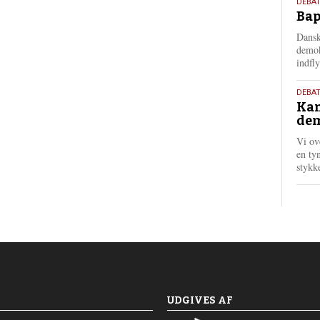
18.
DEBAT
Bap
maj
202
Dansk
demok
indfly
18.
DEBA
Kan
maj
dem
202
Vi ov
en tyn
stykk
UDGIVES AF