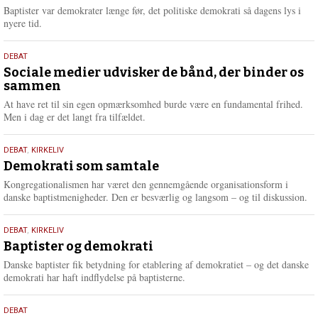
2026
r
Baptister var demokrater længe før, det politiske demokrati så dagens lys i
e
nyere tid.
18.
DEBAT
maj
Sociale medier udvisker de bånd, der binder os
sammen
2026
At have ret til sin egen opmærksomhed burde være en fundamental frihed.
Men i dag er det langt fra tilfældet.
18.
DEBAT
,
KIRKELIV
maj
Demokrati som samtale
2026
Kongregationalismen har været den gennemgående organisationsform i
danske baptistmenigheder. Den er besværlig og langsom – og til diskussion.
18.
DEBAT
,
KIRKELIV
maj
Baptister og demokrati
2026
Danske baptister fik betydning for etablering af demokratiet – og det danske
demokrati har haft indflydelse på baptisterne.
18.
DEBAT