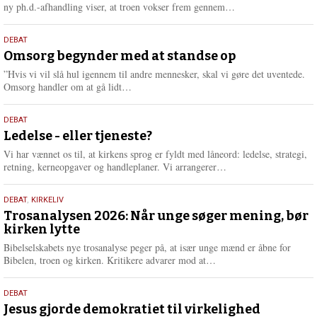
e
L
ny ph.d.-afhandling viser, at troen vokser frem gennem…
æ
s
9.
DEBAT
m
juli
Omsorg begynder med at standse op
e
2026
r
”Hvis vi vil slå hul igennem til andre mennesker, skal vi gøre det uventede.
e
L
Omsorg handler om at gå lidt…
æ
s
10.
DEBAT
m
juni
Ledelse - eller tjeneste?
e
2026
r
Vi har vænnet os til, at kirkens sprog er fyldt med låneord: ledelse, strategi,
e
L
retning, kerneopgaver og handleplaner. Vi arrangerer…
æ
s
2.
DEBAT
,
KIRKELIV
m
juni
Trosanalysen 2026: Når unge søger mening, bør
e
kirken lytte
2026
r
e
Bibelselskabets nye trosanalyse peger på, at især unge mænd er åbne for
L
Bibelen, troen og kirken. Kritikere advarer mod at…
æ
s
18.
DEBAT
m
maj
Jesus gjorde demokratiet til virkelighed
e