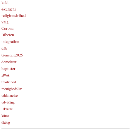
kald
økumeni
religionsfrihed
valg
Corona
Bibelen
integration
dåb
Genstart2025
demokrati
baptister
BWA
trosfrihed
menighedsliv
uddannelse
udvikling
Ukraine
klima
dialog