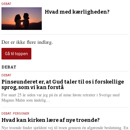
5.
DEBAT
februar
Hvad med kærligheden?
2021
Der er ikke flere indlæg.
Gå til toppen
Debat
DEBAT
5.
DEBAT
august
Pinseunderet er, at Gud taler til os i forskellige
sprog, som vi kan forstå
2026
For snart 25 år siden var jeg på én af mine første retræter i Sverige med
L
Magnus Malm som åndelig…
æ
s
25.
DEBAT
,
PERSONER
m
juli
Hvad kan kirken lære af nye troende?
e
2026
r
Nye troende finder sjældent vej til troen gennem én afgørende beslutning. En