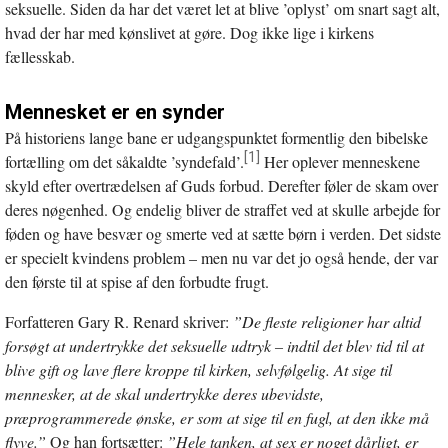
seksuelle. Siden da har det været let at blive ’oplyst’ om snart sagt alt,
hvad der har med kønslivet at gøre. Dog ikke lige i kirkens
fællesskab.
Mennesket er en synder
På historiens lange bane er udgangspunktet formentlig den bibelske
[1]
fortælling om det såkaldte ’syndefald’.
Her oplever menneskene
skyld efter overtrædelsen af Guds forbud. Derefter føler de skam over
deres nøgenhed. Og endelig bliver de straffet ved at skulle arbejde for
føden og have besvær og smerte ved at sætte børn i verden. Det sidste
er specielt kvindens problem – men nu var det jo også hende, der var
den første til at spise af den forbudte frugt.
Forfatteren Gary R. Renard skriver:
”De fleste religioner har altid
forsøgt at undertrykke det seksuelle udtryk – indtil det blev tid til at
blive gift og lave flere kroppe til kirken, selvfølgelig. At sige til
mennesker, at de skal undertrykke deres ubevidste,
præprogrammerede ønske, er som at sige til en fugl, at den ikke må
flyve.”
Og han fortsætter:
”Hele tanken, at sex er noget dårligt, er