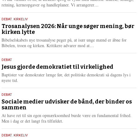
e
L
retning, kerneopgaver og handleplaner. Vi arrangerer…
æ
s
2.
DEBAT
,
KIRKELIV
m
juni
Trosanalysen 2026: Når unge søger mening, bør
e
kirken lytte
2026
r
e
Bibelselskabets nye trosanalyse peger på, at især unge mænd er åbne for
L
Bibelen, troen og kirken. Kritikere advarer mod at…
æ
s
18.
DEBAT
m
maj
Jesus gjorde demokratiet til virkelighed
e
2026
r
Baptister var demokrater længe før, det politiske demokrati så dagens lys i
e
nyere tid.
18.
DEBAT
maj
Sociale medier udvisker de bånd, der binder os
sammen
2026
At have ret til sin egen opmærksomhed burde være en fundamental frihed.
Men i dag er det langt fra tilfældet.
18.
DEBAT
,
KIRKELIV