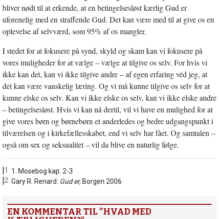
bliver nødt til at erkende, at en betingelsesløst kærlig Gud er
uforenelig med en straffende Gud. Det kan være med til at give os en
oplevelse af selvværd, som 95% af os mangler.
I stedet for at fokusere på synd, skyld og skam kan vi fokusere på
vores muligheder for at vælge – vælge at tilgive os selv. For hvis vi
ikke kan det, kan vi ikke tilgive andre – af egen erfaring véd jeg, at
det kan være vanskelig læring. Og vi må kunne tilgive os selv for at
kunne elske os selv. Kan vi ikke elske os selv, kan vi ikke elske andre
– betingelsesløst. Hvis vi kan nå dertil, vil vi have en mulighed for at
give vores børn og børnebørn et anderledes og bedre udgangspunkt i
tilværelsen og i kirkefællesskabet, end vi selv har fået. Og samtalen –
også om sex og seksualitet – vil da blive en naturlig følge.
[1]
1. Mosebog kap. 2-3
[2]
Gary R. Renard:
Gud er,
Borgen 2006
EN KOMMENTAR TIL "HVAD MED