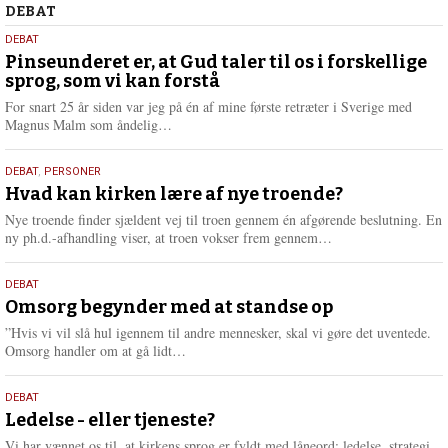
Debat
DEBAT
5.
DEBAT
august
Pinseunderet er, at Gud taler til os i forskellige
sprog, som vi kan forstå
2026
For snart 25 år siden var jeg på én af mine første retræter i Sverige med
L
Magnus Malm som åndelig…
æ
s
25.
DEBAT
,
PERSONER
m
juli
Hvad kan kirken lære af nye troende?
e
2026
r
Nye troende finder sjældent vej til troen gennem én afgørende beslutning. En
e
L
ny ph.d.-afhandling viser, at troen vokser frem gennem…
æ
s
9.
DEBAT
m
juli
Omsorg begynder med at standse op
e
2026
r
”Hvis vi vil slå hul igennem til andre mennesker, skal vi gøre det uventede.
e
L
Omsorg handler om at gå lidt…
æ
s
10.
DEBAT
m
juni
Ledelse - eller tjeneste?
e
2026
r
Vi har vænnet os til, at kirkens sprog er fyldt med låneord: ledelse, strategi,