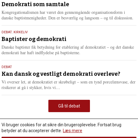
maj
Demokrati som samtale
2026
Kongregationalismen har været den gennemgående organisationsform i
danske baptistmenigheder. Den er besværlig og langsom – og til diskussion.
18.
DEBAT
,
KIRKELIV
maj
Baptister og demokrati
2026
Danske baptister fik betydning for etablering af demokratiet – og det danske
demokrati har haft indflydelse på baptisterne.
18.
DEBAT
maj
Kan dansk og vestligt demokrati overleve?
2026
Vi overser let, at demokratiet er skrøbeligt – som en tynd porcelænsvase, der
L
risikerer at gå i stykker, hvis vi…
æ
s
m
Gå til debat
e
r
e
Vi bruger cookies for at sikre din brugeroplevelse. Fortsat brug
betyder at du accepterer dette.
Læs mere