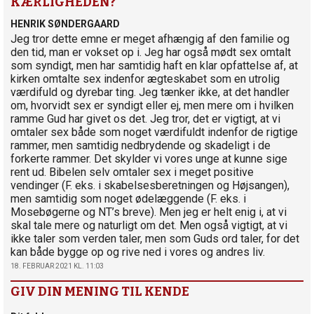
KÆRLIGHEDEN?"
HENRIK SØNDERGAARD
Jeg tror dette emne er meget afhængig af den familie og
den tid, man er vokset op i. Jeg har også mødt sex omtalt
som syndigt, men har samtidig haft en klar opfattelse af, at
kirken omtalte sex indenfor ægteskabet som en utrolig
værdifuld og dyrebar ting. Jeg tænker ikke, at det handler
om, hvorvidt sex er syndigt eller ej, men mere om i hvilken
ramme Gud har givet os det. Jeg tror, det er vigtigt, at vi
omtaler sex både som noget værdifuldt indenfor de rigtige
rammer, men samtidig nedbrydende og skadeligt i de
forkerte rammer. Det skylder vi vores unge at kunne sige
rent ud. Bibelen selv omtaler sex i meget positive
vendinger (F. eks. i skabelsesberetningen og Højsangen),
men samtidig som noget ødelæggende (F. eks. i
Mosebøgerne og NT’s breve). Men jeg er helt enig i, at vi
skal tale mere og naturligt om det. Men også vigtigt, at vi
ikke taler som verden taler, men som Guds ord taler, for det
kan både bygge op og rive ned i vores og andres liv.
18. FEBRUAR 2021 KL. 11:03
GIV DIN MENING TIL KENDE