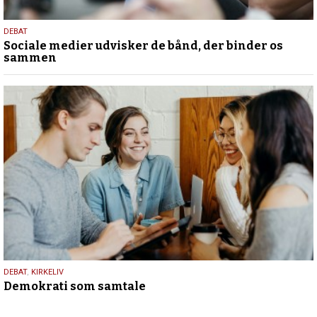
18.
DEBAT
Sociale medier udvisker de bånd, der binder os
maj
sammen
2026
18.
DEBAT
,
KIRKELIV
Demokrati som samtale
maj
2026