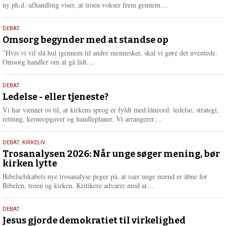
e
L
ny ph.d.-afhandling viser, at troen vokser frem gennem…
æ
s
9.
DEBAT
m
juli
Omsorg begynder med at standse op
e
2026
r
”Hvis vi vil slå hul igennem til andre mennesker, skal vi gøre det uventede.
e
L
Omsorg handler om at gå lidt…
æ
s
10.
DEBAT
m
juni
Ledelse - eller tjeneste?
e
2026
r
Vi har vænnet os til, at kirkens sprog er fyldt med låneord: ledelse, strategi,
e
L
retning, kerneopgaver og handleplaner. Vi arrangerer…
æ
s
2.
DEBAT
,
KIRKELIV
m
juni
Trosanalysen 2026: Når unge søger mening, bør
e
kirken lytte
2026
r
e
Bibelselskabets nye trosanalyse peger på, at især unge mænd er åbne for
L
Bibelen, troen og kirken. Kritikere advarer mod at…
æ
s
18.
DEBAT
m
maj
Jesus gjorde demokratiet til virkelighed
e