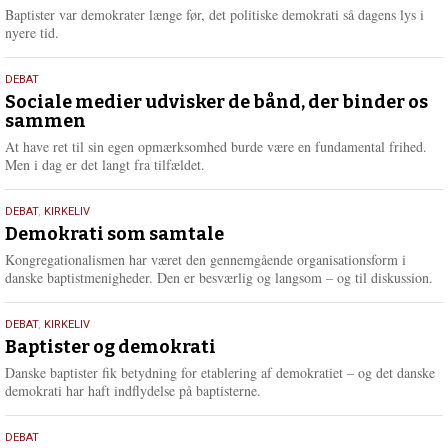
2026
r
Baptister var demokrater længe før, det politiske demokrati så dagens lys i
e
nyere tid.
18.
DEBAT
maj
Sociale medier udvisker de bånd, der binder os
sammen
2026
At have ret til sin egen opmærksomhed burde være en fundamental frihed.
Men i dag er det langt fra tilfældet.
18.
DEBAT
,
KIRKELIV
maj
Demokrati som samtale
2026
Kongregationalismen har været den gennemgående organisationsform i
danske baptistmenigheder. Den er besværlig og langsom – og til diskussion.
18.
DEBAT
,
KIRKELIV
maj
Baptister og demokrati
2026
Danske baptister fik betydning for etablering af demokratiet – og det danske
demokrati har haft indflydelse på baptisterne.
18.
DEBAT