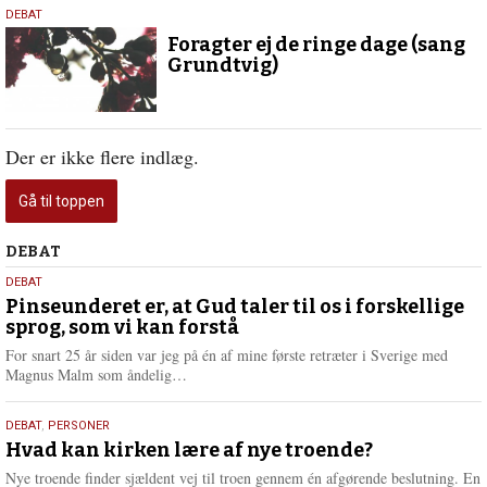
5.
DEBAT
december
Foragter ej de ringe dage (sang
2019
Grundtvig)
Der er ikke flere indlæg.
Gå til toppen
Debat
DEBAT
5.
DEBAT
august
Pinseunderet er, at Gud taler til os i forskellige
sprog, som vi kan forstå
2026
For snart 25 år siden var jeg på én af mine første retræter i Sverige med
L
Magnus Malm som åndelig…
æ
s
25.
DEBAT
,
PERSONER
m
juli
Hvad kan kirken lære af nye troende?
e
2026
r
Nye troende finder sjældent vej til troen gennem én afgørende beslutning. En