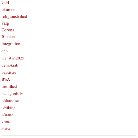
kald
økumeni
religionsfrihed
valg
Corona
Bibelen
integration
dåb
Genstart2025
demokrati
baptister
BWA
trosfrihed
menighedsliv
uddannelse
udvikling
Ukraine
klima
dialog