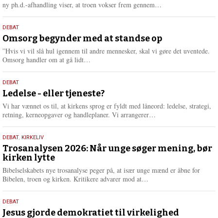
e
L
ny ph.d.-afhandling viser, at troen vokser frem gennem…
æ
s
9.
DEBAT
m
juli
Omsorg begynder med at standse op
e
2026
r
”Hvis vi vil slå hul igennem til andre mennesker, skal vi gøre det uventede.
e
L
Omsorg handler om at gå lidt…
æ
s
10.
DEBAT
m
juni
Ledelse - eller tjeneste?
e
2026
r
Vi har vænnet os til, at kirkens sprog er fyldt med låneord: ledelse, strategi,
e
L
retning, kerneopgaver og handleplaner. Vi arrangerer…
æ
s
2.
DEBAT
,
KIRKELIV
m
juni
Trosanalysen 2026: Når unge søger mening, bør
e
kirken lytte
2026
r
e
Bibelselskabets nye trosanalyse peger på, at især unge mænd er åbne for
L
Bibelen, troen og kirken. Kritikere advarer mod at…
æ
s
18.
DEBAT
m
maj
Jesus gjorde demokratiet til virkelighed
e