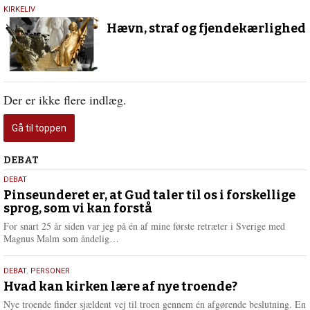
19.
KIRKELIV
maj
Hævn, straf og fjendekærlighed
2017
Der er ikke flere indlæg.
Gå til toppen
Debat
DEBAT
5.
DEBAT
august
Pinseunderet er, at Gud taler til os i forskellige
sprog, som vi kan forstå
2026
For snart 25 år siden var jeg på én af mine første retræter i Sverige med
L
Magnus Malm som åndelig…
æ
s
25.
DEBAT
,
PERSONER
m
juli
Hvad kan kirken lære af nye troende?
e
2026
r
Nye troende finder sjældent vej til troen gennem én afgørende beslutning. En