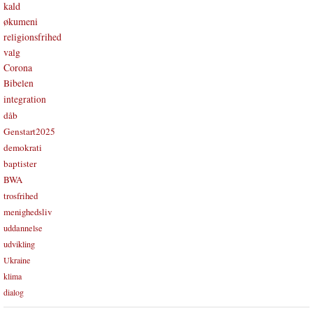
kald
økumeni
religionsfrihed
valg
Corona
Bibelen
integration
dåb
Genstart2025
demokrati
baptister
BWA
trosfrihed
menighedsliv
uddannelse
udvikling
Ukraine
klima
dialog