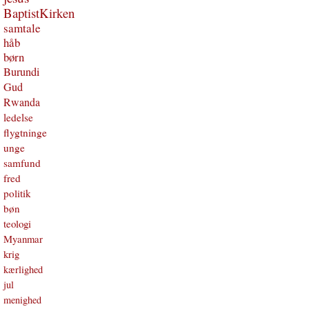
BaptistKirken
samtale
håb
børn
Burundi
Gud
Rwanda
ledelse
flygtninge
unge
samfund
fred
politik
bøn
teologi
Myanmar
krig
kærlighed
jul
menighed