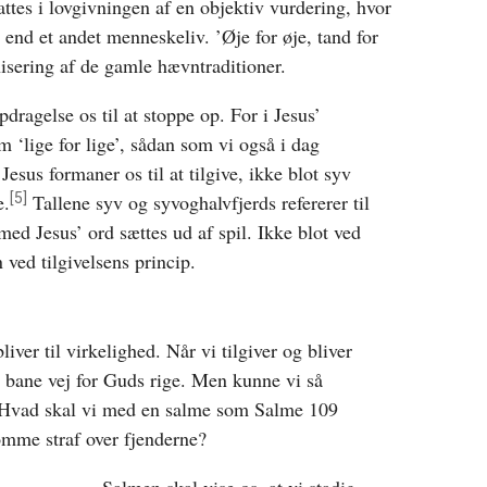
ttes i lovgivningen af en objektiv vurdering, hvor
end et andet menneskeliv. ’Øje for øje, tand for
nisering af de gamle hævntraditioner.
pdragelse os til at stoppe op. For i Jesus’
 ‘lige for lige’, sådan som vi også i dag
 Jesus formaner os til at tilgive, ikke blot syv
[5]
e.
Tallene syv og syvoghalvfjerds refererer til
 Jesus’ ord sættes ud af spil. Ikke blot ved
 ved tilgivelsens princip.
liver til virkelighed. Når vi tilgiver og bliver
at bane vej for Guds rige. Men kunne vi så
? Hvad skal vi med en salme som Salme 109
me straf over fjenderne?