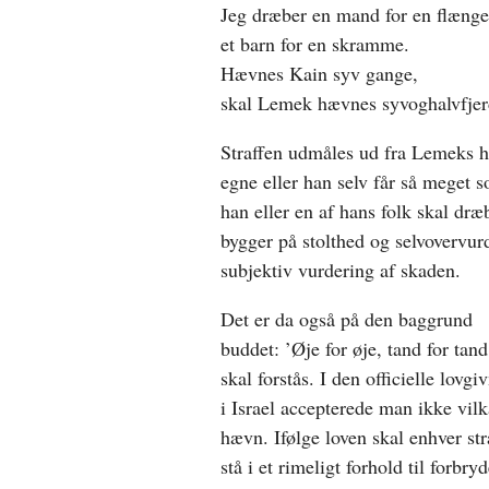
Jeg dræber en mand for en flænge
et barn for en skramme.
Hævnes Kain syv gange,
skal Lemek hævnes syvoghalvfjer
Straffen udmåles ud fra Lemeks he
egne eller han selv får så meget s
han eller en af hans folk skal dr
bygger på stolthed og selvovervur
subjektiv vurdering af skaden.
Det er da også på den baggrund
buddet: ’Øje for øje, tand for tand
skal forstås. I den officielle lovgi
i Israel accepterede man ikke vilk
hævn. Ifølge loven skal enhver str
stå i et rimeligt forhold til forb