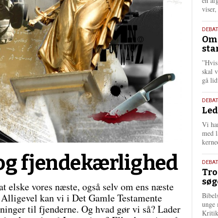
én af
viser
9.
DEBA
Oms
juli
sta
202
”Hvis
skal 
gå li
10.
DEBA
Led
juni
202
Vi har
med lå
kerne
og fjendekærlighed
2.
DEBAT
Tro
juni
søg
202
 at elske vores næste, også selv om ens næste
Bibel
. Alligevel kan vi i Det Gamle Testamente
unge 
ninger til fjenderne. Og hvad gør vi så? Lader
Kriti