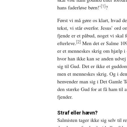
[1]
hans faderløse børn!’
?
Først vi må gøre os klart, hvad de
tekst, vi står overfor. Jesus’ ord o
fjende er et påbud, noget vi skal 
[2]
efterleve.
Men det er Salme 109
er et menneskes skrig om hjælp i 
hvor han ikke kan se anden udvej
sig til Gud. Det er ikke et guddo
men et menneskes skrig. Og i den
henvender man sig i Det Gamle Te
den stærke Gud for at få ham til
fjender.
Straf eller hævn?
Salmisten tager ikke sig selv til r