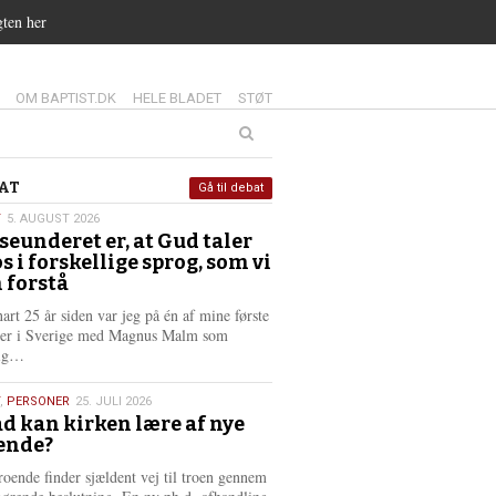
gten her
14.0:
15.0:
16.0:
OM BAPTIST.DK
HELE BLADET
STØT
at
AT
Gå til debat
T
5. AUGUST 2026
seunderet er, at Gud taler
st
os i forskellige sprog, som vi
6
 forstå
nart 25 år siden var jeg på én af mine første
ter i Sverige med Magnus Malm som
L
lig…
æ
s
,
PERSONER
25. JULI 2026
m
d kan kirken lære af nye
e
ende?
6
r
e
roende finder sjældent vej til troen gennem