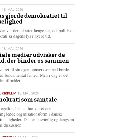
æ
s
T
18. MAJ 2026
m
us gjorde demokratiet til
e
kelighed
6
r
e
ster var demokrater længe før, det politiske
rati så dagens lys i nyere tid.
T
18. MAJ 2026
iale medier udvisker de
d, der binder os sammen
6
ve ret til sin egen opmærksomhed burde
en fundamental frihed. Men i dag er det
fra tilfældet.
,
KIRKELIV
18. MAJ 2026
okrati som samtale
6
egationalismen har været den
mgående organisationsform i danske
stmenigheder. Den er besværlig og langsom
il diskussion.