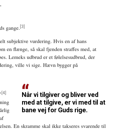
,
[3]
ds gange.
lt subjektive vurdering. Hvis en af hans
om en flænge, så skal fjenden straffes med, at
æbes. Lemeks udbrud er et følelsesudbrud, der
dering, ville vi sige. Hævn bygger på
[4]
’
Når vi tilgiver og bliver ved
vning
med at tilgive, er vi med til at
årlig
bane vej for Guds rige.
af
rydelsen. En skramme skal ikke takseres svarende til