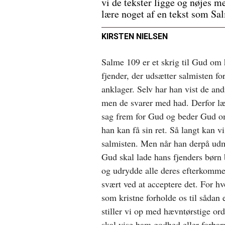
vi de tekster ligge og nøjes m
lære noget af en tekst som Sa
KIRSTEN NIELSEN
Salme 109 er et skrig til Gud om
fjender, der udsætter salmisten for
anklager. Selv har han vist de an
men de svarer med had. Derfor læ
sag frem for Gud og beder Gud 
han kan få sin ret. Så langt kan vi
salmisten. Men når han derpå ud
Gud skal lade hans fjenders børn 
og udrydde alle deres efterkommer
svært ved at acceptere det. For hv
som kristne forholde os til sådan
stiller vi op med hævntørstige or
skal vise ham godhed eller forbar