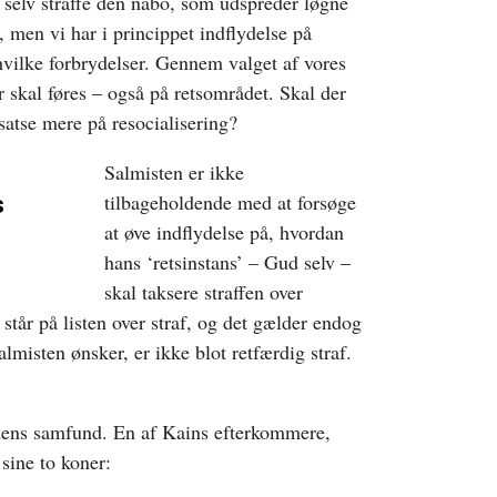
 selv straffe den nabo, som udspreder løgne
, men vi har i princippet indflydelse på
 hvilke forbrydelser. Gennem valget af vores
er skal føres – også på retsområdet. Skal der
 satse mere på resocialisering?
Salmisten er ikke
tilbageholdende med at forsøge
s
at øve indflydelse på, hvordan
hans ‘retsinstans’ – Gud selv –
skal taksere straffen over
står på listen over straf, og det gælder endog
salmisten ønsker, er ikke blot retfærdig straf.
idens samfund. En af Kains efterkommere,
sine to koner: