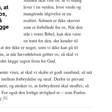
Salmen skal vise os, at vi stadig
lever i en verden, hvor vrede og
, at
manglende tilgivelse er en
os,
å
realitet. Salmen er ikke skrevet
ægge
som et forbillede for os. Når den
står i vores Bibel, kan den være
en trøst for den, der kender til
at der ikke er noget, som vi ikke kan gå til
 at når hævnfølelsen griber os, så skal vi
tedet lægge sagen frem for Gud.
nte viser, at skal vi skabe et godt samfund, så må
ellem forbrydelse og straf. Derfor er private
uret, og ønsker vi, at forbryderen skal straffes, så
d. For også den lovlige øvrighed er – som Paulus
[6]
’.