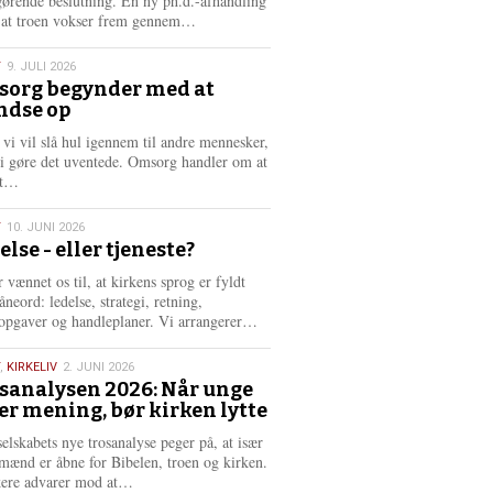
gørende beslutning. En ny ph.d.-afhandling
L
, at troen vokser frem gennem…
æ
s
T
9. JULI 2026
m
org begynder med at
e
ndse op
6
r
e
 vi vil slå hul igennem til andre mennesker,
vi gøre det uventede. Omsorg handler om at
L
dt…
æ
s
T
10. JUNI 2026
m
else - eller tjeneste?
e
6
r
 vænnet os til, at kirkens sprog er fyldt
e
neord: ledelse, strategi, retning,
L
opgaver og handleplaner. Vi arrangerer…
æ
s
,
KIRKELIV
2. JUNI 2026
m
sanalysen 2026: Når unge
e
er mening, bør kirken lytte
6
r
e
selskabets nye trosanalyse peger på, at især
mænd er åbne for Bibelen, troen og kirken.
L
kere advarer mod at…