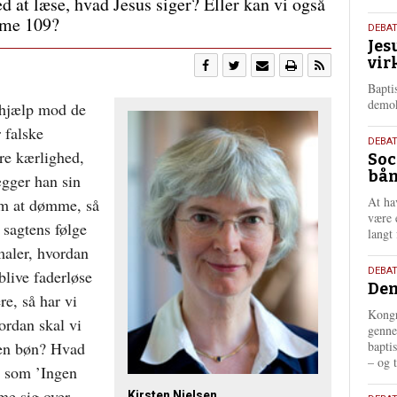
ed at læse, hvad Jesus siger? Eller kan vi også
lme 109?
18.
DEBA
Jes
maj
vir
202
Bapti
demok
 hjælp mod de
 falske
18.
DEBA
dre kærlighed,
Soc
maj
bån
202
gger han sin
At ha
om at dømme, så
være 
 sagtens følge
langt 
maler, hvordan
18.
DEBAT
blive faderløse
Dem
maj
e, så har vi
202
Kongr
ordan skal vi
genne
bapti
 en bøn? Hvad
– og t
d som ’Ingen
me sig over
Kirsten Nielsen