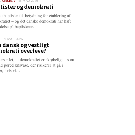
,
KIRKELIV
18. MAJ 2026
tister og demokrati
6
e baptister fik betydning for etablering af
ratiet – og det danske demokrati har haft
delse på baptisterne.
T
18. MAJ 2026
 dansk og vestligt
okrati overleve?
6
erser let, at demokratiet er skrøbeligt – som
d porcelænsvase, der risikerer at gå i
L
er, hvis vi…
æ
s
m
e
r
e