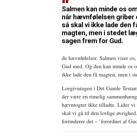
Salmen kan minde os om
når hævnfølelsen griber 
så skal vi ikke lade den f
magten, men i stedet l
sagen frem for Gud.
de hævnfølelser. Salmen viser os, 
Gud med. Og den kan minde os om,
ikke lade den få magten, men i s
Lovgivningen i Det Gamle Testame
der være en rimelig sammenhæng m
hævntogter ikke tilladte. Lider vi 
skal vi gå til den lovlige øvrighe
formulerer det – ’forordnet af Gud