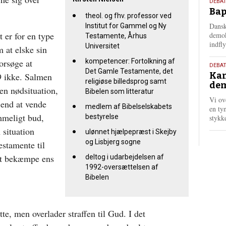
18.
DEBAT
Bap
maj
theol. og fhv. professor ved
202
Dansk
Institut for Gammel og Ny
t er for en type
demok
Testamente, Århus
indfly
Universitet
m at elske sin
forsøge at
kompetencer: Fortolkning af
18.
DEBA
Det Gamle Testamente, det
Kan
 ikke. Salmen
maj
religiøse billedsprog samt
dem
202
en nødsituation,
Bibelen som litteratur
Vi ov
 end at vende
medlem af Bibelselskabets
en tyn
mmeligt bud,
bestyrelse
stykk
 situation
ulønnet hjælpepræst i Skejby
og Lisbjerg sogne
stamente til
 at bekæmpe ens
deltog i udarbejdelsen af
1992-oversættelsen af
Bibelen
ette, men overlader straffen til Gud. I det