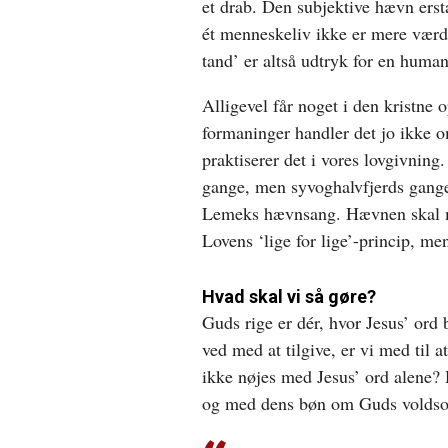
et drab. Den subjektive hævn ersta
ét menneskeliv ikke er mere værd 
tand’ er altså udtryk for en huma
Alligevel får noget i den kristne o
formaninger handler det jo ikke om
praktiserer det i vores lovgivning.
gange, men syvoghalvfjerds gang
Lemeks hævnsang. Hævnen skal med
Lovens ‘lige for lige’-princip, men
Hvad skal vi så gøre?
Guds rige er dér, hvor Jesus’ ord b
ved med at tilgive, er vi med til 
ikke nøjes med Jesus’ ord alene
og med dens bøn om Guds voldsom