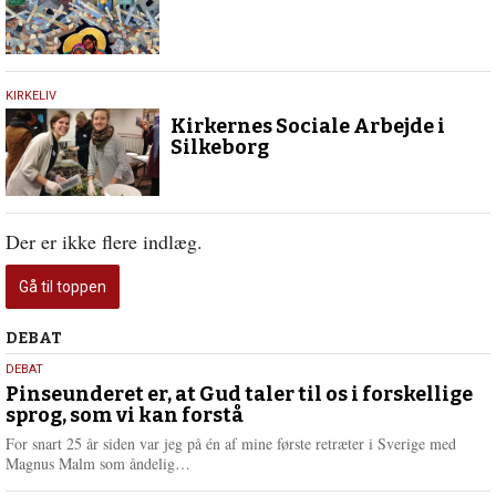
2023
27.
KIRKELIV
juni
Kirkernes Sociale Arbejde i
2016
Silkeborg
Der er ikke flere indlæg.
Gå til toppen
Debat
DEBAT
5.
DEBAT
august
Pinseunderet er, at Gud taler til os i forskellige
sprog, som vi kan forstå
2026
For snart 25 år siden var jeg på én af mine første retræter i Sverige med
L
Magnus Malm som åndelig…
æ