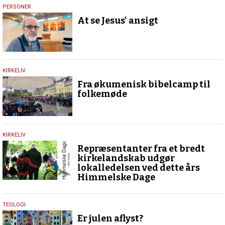
15.
PERSONER
oktober
At se Jesus' ansigt
2025
16.
KIRKELIV
juni
Fra økumenisk bibelcamp til
2025
folkemøde
25.
KIRKELIV
marts
Repræsentanter fra et bredt
2025
kirkelandskab udgør
lokalledelsen ved dette års
Himmelske Dage
22.
TEOLOGI
december
Er julen aflyst?