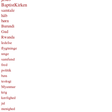
BaptistKirken
samtale
håb
børn
Burundi
Gud
Rwanda
ledelse
flygtninge
unge
samfund
fred
politik
bøn
teologi
Myanmar
krig
kærlighed
jul
menighed