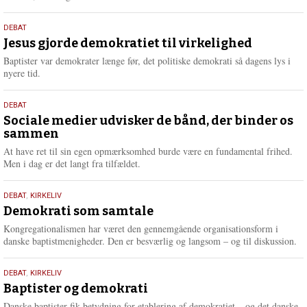
æ
s
18.
DEBAT
m
maj
Jesus gjorde demokratiet til virkelighed
e
2026
r
Baptister var demokrater længe før, det politiske demokrati så dagens lys i
e
nyere tid.
18.
DEBAT
maj
Sociale medier udvisker de bånd, der binder os
sammen
2026
At have ret til sin egen opmærksomhed burde være en fundamental frihed.
Men i dag er det langt fra tilfældet.
18.
DEBAT
,
KIRKELIV
maj
Demokrati som samtale
2026
Kongregationalismen har været den gennemgående organisationsform i
danske baptistmenigheder. Den er besværlig og langsom – og til diskussion.
18.
DEBAT
,
KIRKELIV
maj
Baptister og demokrati
2026
Danske baptister fik betydning for etablering af demokratiet – og det danske