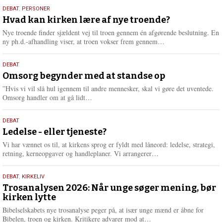
s
25.
DEBAT
,
PERSONER
m
juli
Hvad kan kirken lære af nye troende?
e
2026
r
Nye troende finder sjældent vej til troen gennem én afgørende beslutning. En
e
L
ny ph.d.-afhandling viser, at troen vokser frem gennem…
æ
s
9.
DEBAT
m
juli
Omsorg begynder med at standse op
e
2026
r
”Hvis vi vil slå hul igennem til andre mennesker, skal vi gøre det uventede.
e
L
Omsorg handler om at gå lidt…
æ
s
10.
DEBAT
m
juni
Ledelse - eller tjeneste?
e
2026
r
Vi har vænnet os til, at kirkens sprog er fyldt med låneord: ledelse, strategi,
e
L
retning, kerneopgaver og handleplaner. Vi arrangerer…
æ
s
2.
DEBAT
,
KIRKELIV
m
juni
Trosanalysen 2026: Når unge søger mening, bør
e
kirken lytte
2026
r
e
Bibelselskabets nye trosanalyse peger på, at især unge mænd er åbne for
L
Bibelen, troen og kirken. Kritikere advarer mod at…