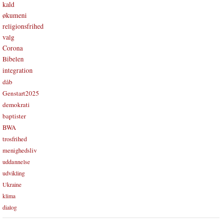
kald
økumeni
religionsfrihed
valg
Corona
Bibelen
integration
dåb
Genstart2025
demokrati
baptister
BWA
trosfrihed
menighedsliv
uddannelse
udvikling
Ukraine
klima
dialog