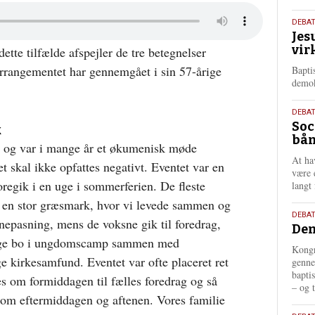
18.
DEBA
Jes
maj
vir
tte tilfælde afspejler de tre betegnelser
202
rrangementet har gennemgået i sin 57-årige
Bapti
demok
18.
DEBA
Soc
maj
k
bån
202
8 og var i mange år et økumenisk møde
At ha
 skal ikke opfattes negativt. Eventet var en
være 
regik i en uge i sommerferien. De fleste
langt 
 en stor græsmark, hvor vi levede sammen og
18.
DEBAT
nepasning, mens de voksne gik til foredrag,
Dem
maj
unge bo i ungdomscamp sammen med
202
Kongr
e kirkesamfund. Eventet var ofte placeret ret
genne
bapti
es om formiddagen til fælles foredrag og så
– og t
nts om eftermiddagen og aftenen. Vores familie