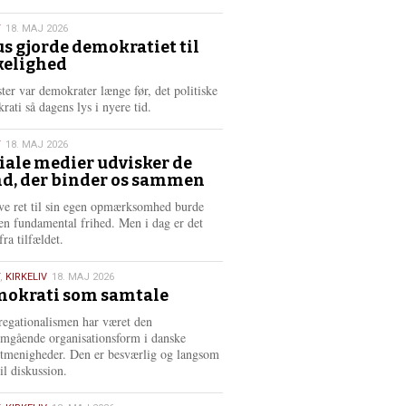
æ
s
T
18. MAJ 2026
m
us gjorde demokratiet til
e
kelighed
6
r
e
ster var demokrater længe før, det politiske
rati så dagens lys i nyere tid.
T
18. MAJ 2026
iale medier udvisker de
d, der binder os sammen
6
ve ret til sin egen opmærksomhed burde
en fundamental frihed. Men i dag er det
fra tilfældet.
,
KIRKELIV
18. MAJ 2026
okrati som samtale
6
egationalismen har været den
mgående organisationsform i danske
stmenigheder. Den er besværlig og langsom
il diskussion.