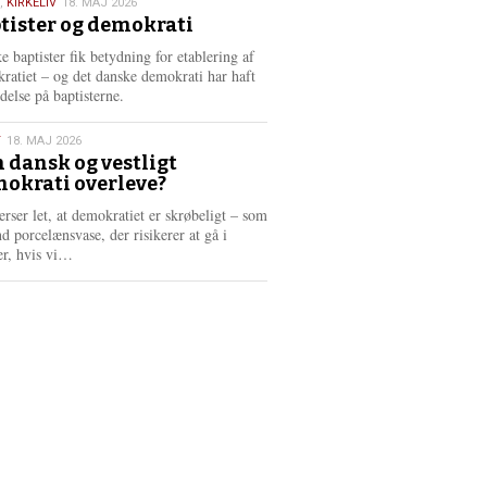
,
KIRKELIV
18. MAJ 2026
tister og demokrati
6
e baptister fik betydning for etablering af
ratiet – og det danske demokrati har haft
delse på baptisterne.
T
18. MAJ 2026
 dansk og vestligt
okrati overleve?
6
erser let, at demokratiet er skrøbeligt – som
d porcelænsvase, der risikerer at gå i
L
er, hvis vi…
æ
s
m
e
r
e