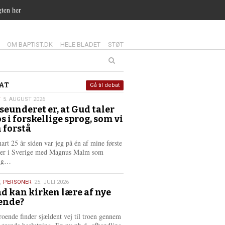
gten her
14.0:
15.0:
16.0:
OM BAPTIST.DK
HELE BLADET
STØT
at
AT
Gå til debat
T
5. AUGUST 2026
seunderet er, at Gud taler
st
os i forskellige sprog, som vi
6
 forstå
nart 25 år siden var jeg på én af mine første
ter i Sverige med Magnus Malm som
L
lig…
æ
s
,
PERSONER
25. JULI 2026
m
d kan kirken lære af nye
e
ende?
6
r
e
roende finder sjældent vej til troen gennem