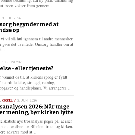
gørende beslutning. En ny ph.d.-afhandling
L
, at troen vokser frem gennem…
æ
s
T
9. JULI 2026
m
org begynder med at
e
ndse op
6
r
e
 vi vil slå hul igennem til andre mennesker,
vi gøre det uventede. Omsorg handler om at
L
dt…
æ
s
T
10. JUNI 2026
m
else - eller tjeneste?
e
6
r
 vænnet os til, at kirkens sprog er fyldt
e
neord: ledelse, strategi, retning,
L
opgaver og handleplaner. Vi arrangerer…
æ
s
,
KIRKELIV
2. JUNI 2026
m
sanalysen 2026: Når unge
e
er mening, bør kirken lytte
6
r
e
selskabets nye trosanalyse peger på, at især
mænd er åbne for Bibelen, troen og kirken.
L
kere advarer mod at…