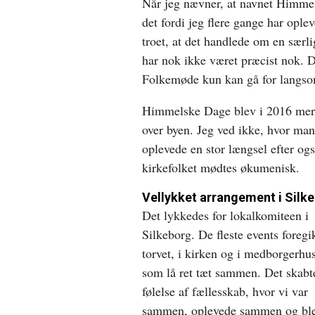
Når jeg nævner, at navnet Himmel
det fordi jeg flere gange har op
troet, at det handlede om en særl
har nok ikke været præcist nok. De
Folkemøde kun kan gå for langsom
Himmelske Dage blev i 2016 mere
over byen. Jeg ved ikke, hvor man
oplevede en stor længsel efter og
kirkefolket mødtes økumenisk.
Vellykket arrangement i Silk
Det lykkedes for lokalkomiteen i
Silkeborg. De fleste events foregi
torvet, i kirken og i medborgerhus
som lå ret tæt sammen. Det skabt
følelse af fællesskab, hvor vi var
sammen, oplevede sammen og bl