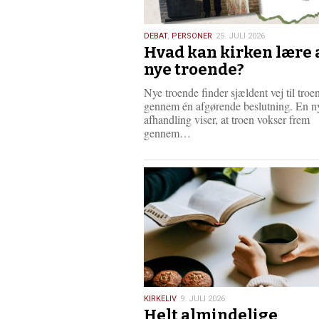
25.
DEBAT
,
PERSONER
25. JULI 2026
Hvad kan kirken lære 
juli
2026
nye troende?
Nye troende finder sjældent vej til troe
gennem én afgørende beslutning. En ny
afhandling viser, at troen vokser frem
L
gennem…
æ
s
m
e
r
e
9.
KIRKELIV
9. JULI 2026
Helt almindelige
juli