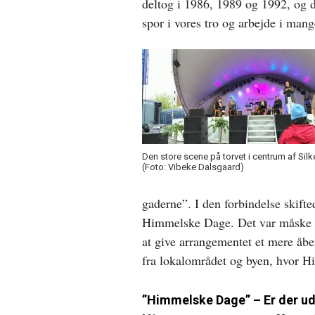
deltog i 1986, 1989 og 1992, og d
spor i vores tro og arbejde i mang
Den store scene på torvet i centrum af Sil
(Foto: Vibeke Dalsgaard)
gaderne”. I den forbindelse skift
Himmelske Dage. Det var måske ik
at give arrangementet et mere åb
fra lokalområdet og byen, hvor H
”Himmelske Dage” – Er der u