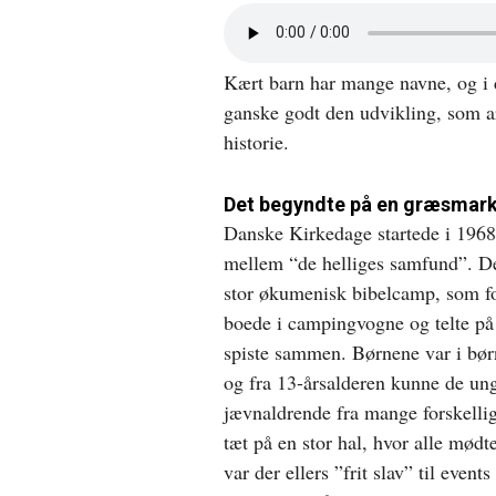
Åbn
lyd
i
Kært barn har mange navne, og i de
nyt
vindue
ganske godt den udvikling, som a
historie.
Det begyndte på en græsmar
Danske Kirkedage startede i 196
mellem “de helliges samfund”. Det
stor økumenisk bibelcamp, som fo
boede i campingvogne og telte på
spiste sammen. Børnene var i bør
og fra 13-årsalderen kunne de 
jævnaldrende fra mange forskellig
tæt på en stor hal, hvor alle mødt
var der ellers ”frit slav” til eve