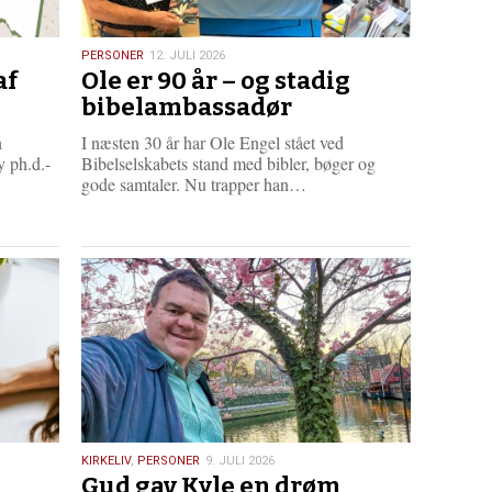
12.
PERSONER
12. JULI 2026
af
Ole er 90 år – og stadig
juli
2026
bibelambassadør
n
I næsten 30 år har Ole Engel stået ved
 ph.d.-
Bibelselskabets stand med bibler, bøger og
L
gode samtaler. Nu trapper han…
æ
s
m
e
r
e
9.
KIRKELIV
,
PERSONER
9. JULI 2026
Gud gav Kyle en drøm
juli