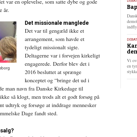
et var en oplevelse, som satte dybe og gode
18.
DEBAT
Bap
maj
e år.
202
Dansk
demok
Det missionale manglede
indfly
Det var til gengæld ikke et
arrangement, som havde et
18.
DEBA
Kan
maj
tydeligt missionalt sigte.
dem
202
Deltagerne var i forvejen kirkeligt
Vi ov
engagerede. Derfor blev det i
en tyn
keborg
2016 besluttet at sprænge
stykk
konceptet og “bringe det ud i
ede man navn fra Danske Kirkedage til
ke så klogt, men trods alt et godt forsøg på
ent udtryk og forsøge at inddrage mennesker
immelske Dage fandt sted.
dsalg?