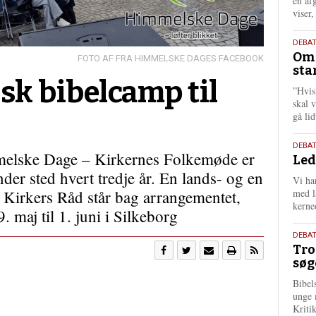
én af
viser
9.
DEBA
Oms
juli
FRA HIMMELSKE DAGES FACEBOOK
sta
202
sk bibelcamp til
”Hvis
skal 
gå li
10.
DEBA
elske Dage – Kirkernes Folkemøde er
Led
juni
der sted hvert tredje år. En lands- og en
202
Vi har
Kirkers Råd står bag arrangementet,
med lå
kerne
. maj til 1. juni i Silkeborg
2.
DEBAT
Tro
juni
søg
202
Bibel
unge 
Kriti