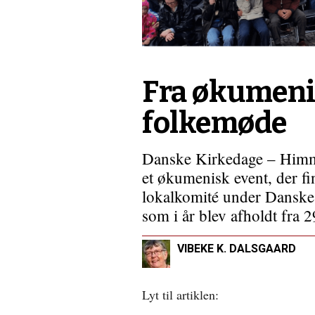
i
en
”platformskultur”
Fra økumeni
folkemøde
Danske Kirkedage – Himm
et økumenisk event, der fin
lokalkomité under Danske 
som i år blev afholdt fra 29
VIBEKE K. DALSGAARD
Lyt til artiklen: