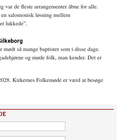
 var de fleste arrangementer åbne for alle.
g en salomonisk løsning mellem
et lukkede”.
 Silkeborg
har mødt så mange baptister som i disse dage.
t gadehjørne og møde folk, man kender. Det er
 i 2028. Kirkernes Folkemøde er værd at besøge
DE