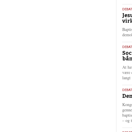
18.
DEBA
Jes
maj
vir
202
Bapti
demok
18.
DEBA
Soc
maj
bån
202
At ha
være 
langt 
18.
DEBAT
Dem
maj
202
Kongr
genne
bapti
– og t