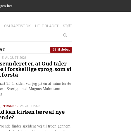
gten her
14.0:
15.0:
16.0:
OM BAPTIST.DK
HELE BLADET
STØT
at
AT
Gå til debat
T
5. AUGUST 2026
seunderet er, at Gud taler
st
os i forskellige sprog, som vi
6
 forstå
nart 25 år siden var jeg på én af mine første
ter i Sverige med Magnus Malm som
L
lig…
æ
s
,
PERSONER
25. JULI 2026
m
d kan kirken lære af nye
e
ende?
6
r
e
roende finder sjældent vej til troen gennem