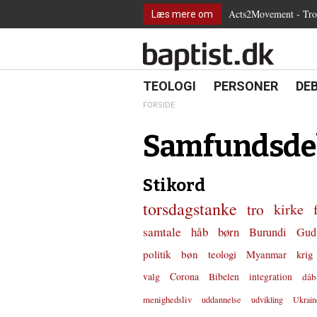
2.0:
Spring
Vend
Gå
Teologi
Acts2Movement - Tro i
Læs mere om
3.0:
menu
tilbage
til
Personer
4.0:
over
til
vores
Debat
5.0:
og
forsiden
guide
Kirkeliv
6.0:
gå
for
Internationalt
til
tilgængelighed
18.0:
19.0:
20.
8.0:
TEOLOGI
PERSONER
DE
Teologi
indhold
9.0:
Personer
FORSIDE
10.0:
Debat
11.0:
Kirkeliv
Samfundsde
12.0:
Internationalt
Stikord
torsdagstanke
tro
kirke
samtale
håb
børn
Burundi
Gud
politik
bøn
teologi
Myanmar
krig
valg
Corona
Bibelen
integration
dåb
menighedsliv
uddannelse
udvikling
Ukrain