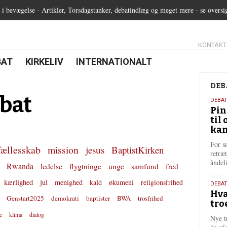
 bevægelse - Artikler, Torsdagstanker, debatindlæg og meget mere - se oversi
13.0:
KONTAKT
0:
21.0:
22.0:
BAT
KIRKELIV
INTERNATIONALT
Deb
DEB
bat
5.
DEBA
Pin
augu
til 
202
kan
For s
fællesskab
mission
jesus
BaptistKirken
retræ
ånde
Rwanda
ledelse
flygtninge
unge
samfund
fred
kærlighed
jul
menighed
kald
økumeni
religionsfrihed
25.
DEBAT
Hva
juli
Genstart2025
demokrati
baptister
BWA
trosfrihed
tro
202
e
klima
dialog
Nye t