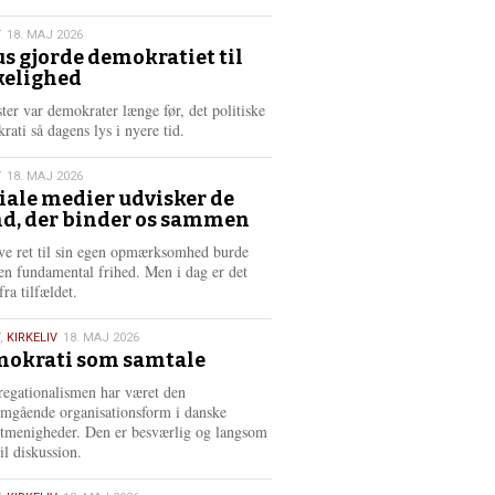
æ
s
T
18. MAJ 2026
m
us gjorde demokratiet til
e
kelighed
6
r
e
ster var demokrater længe før, det politiske
rati så dagens lys i nyere tid.
T
18. MAJ 2026
iale medier udvisker de
d, der binder os sammen
6
ve ret til sin egen opmærksomhed burde
en fundamental frihed. Men i dag er det
fra tilfældet.
,
KIRKELIV
18. MAJ 2026
okrati som samtale
6
egationalismen har været den
mgående organisationsform i danske
stmenigheder. Den er besværlig og langsom
il diskussion.