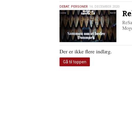
16.
DEBAT
,
PERSONER
16. DECEMBER 2020
Re
december
2020
ReSa
Moge
Der er ikke flere indlæg.
Gå til toppen