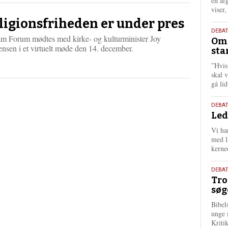
én af
viser
ligionsfriheden er under pres
9.
DEBA
m Forum mødtes med kirke- og kulturminister Joy
Oms
juli
nsen i et virtuelt møde den 14. december.
sta
202
”Hvis
skal 
gå li
10.
DEBA
Led
juni
202
Vi har
med lå
kerne
2.
DEBAT
Tro
juni
søg
202
Bibel
unge 
Kriti