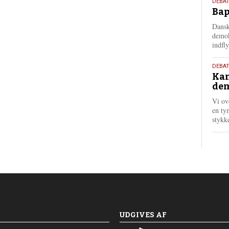
18.
DEBAT
Bap
maj
202
Dansk
demok
indfly
18.
DEBA
Kan
maj
dem
202
Vi ov
en tyn
stykk
UDGIVES AF