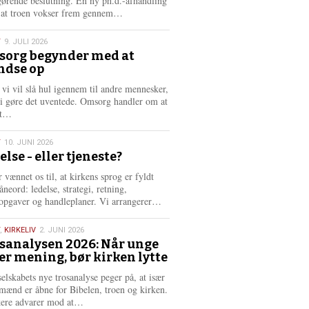
gørende beslutning. En ny ph.d.-afhandling
L
, at troen vokser frem gennem…
æ
s
T
9. JULI 2026
m
org begynder med at
e
ndse op
6
r
e
 vi vil slå hul igennem til andre mennesker,
vi gøre det uventede. Omsorg handler om at
L
dt…
æ
s
T
10. JUNI 2026
m
else - eller tjeneste?
e
6
r
 vænnet os til, at kirkens sprog er fyldt
e
neord: ledelse, strategi, retning,
L
opgaver og handleplaner. Vi arrangerer…
æ
s
,
KIRKELIV
2. JUNI 2026
m
sanalysen 2026: Når unge
e
er mening, bør kirken lytte
6
r
e
selskabets nye trosanalyse peger på, at især
mænd er åbne for Bibelen, troen og kirken.
L
kere advarer mod at…