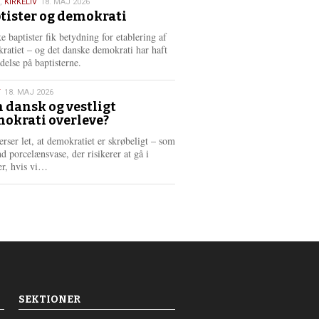
,
KIRKELIV
18. MAJ 2026
tister og demokrati
6
e baptister fik betydning for etablering af
ratiet – og det danske demokrati har haft
delse på baptisterne.
T
18. MAJ 2026
 dansk og vestligt
okrati overleve?
6
erser let, at demokratiet er skrøbeligt – som
d porcelænsvase, der risikerer at gå i
L
er, hvis vi…
æ
s
m
e
r
e
SEKTIONER