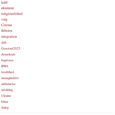
kald
økumeni
religionsfrihed
valg
Corona
Bibelen
integration
dåb
Genstart2025
demokrati
baptister
BWA
trosfrihed
menighedsliv
uddannelse
udvikling
Ukraine
klima
dialog