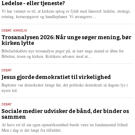
juni
Ledelse - eller tjeneste?
e
2026
r
Vi har vænnet os til, at kirkens sprog er fyldt med låneord: ledelse, strategi,
e
L
retning, kerneopgaver og handleplaner. Vi arrangerer…
æ
s
2.
DEBAT
,
KIRKELIV
m
juni
Trosanalysen 2026: Når unge søger mening, bør
e
kirken lytte
2026
r
e
Bibelselskabets nye trosanalyse peger på, at især unge mænd er åbne for
L
Bibelen, troen og kirken. Kritikere advarer mod at…
æ
s
18.
DEBAT
m
maj
Jesus gjorde demokratiet til virkelighed
e
2026
r
Baptister var demokrater længe før, det politiske demokrati så dagens lys i
e
nyere tid.
18.
DEBAT
maj
Sociale medier udvisker de bånd, der binder os
sammen
2026
At have ret til sin egen opmærksomhed burde være en fundamental frihed.
Men i dag er det langt fra tilfældet.