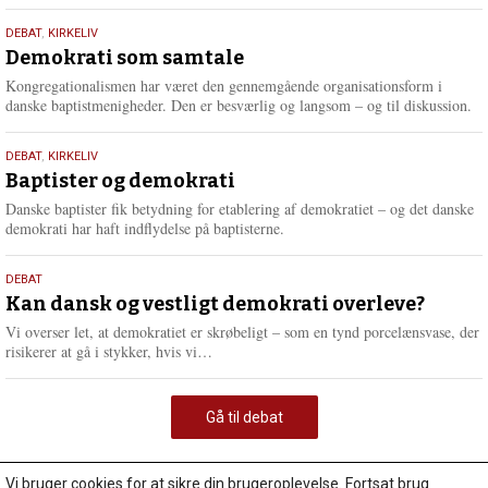
18.
DEBAT
,
KIRKELIV
maj
Demokrati som samtale
2026
Kongregationalismen har været den gennemgående organisationsform i
danske baptistmenigheder. Den er besværlig og langsom – og til diskussion.
18.
DEBAT
,
KIRKELIV
maj
Baptister og demokrati
2026
Danske baptister fik betydning for etablering af demokratiet – og det danske
demokrati har haft indflydelse på baptisterne.
18.
DEBAT
maj
Kan dansk og vestligt demokrati overleve?
2026
Vi overser let, at demokratiet er skrøbeligt – som en tynd porcelænsvase, der
L
risikerer at gå i stykker, hvis vi…
æ
s
m
Gå til debat
e
r
e
Vi bruger cookies for at sikre din brugeroplevelse. Fortsat brug