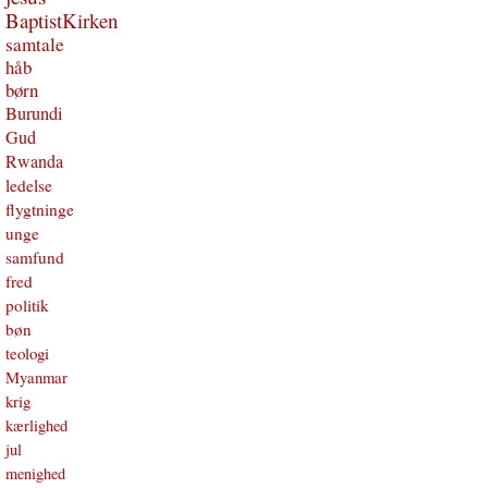
BaptistKirken
samtale
håb
børn
Burundi
Gud
Rwanda
ledelse
flygtninge
unge
samfund
fred
politik
bøn
teologi
Myanmar
krig
kærlighed
jul
menighed