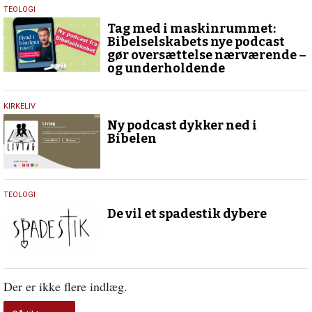
17.
TEOLOGI
november
Tag med i maskinrummet:
2025
Bibelselskabets nye podcast
gør oversættelse nærværende –
og underholdende
5.
KIRKELIV
februar
Ny podcast dykker ned i
2021
Bibelen
3.
TEOLOGI
november
De vil et spadestik dybere
2020
Der er ikke flere indlæg.