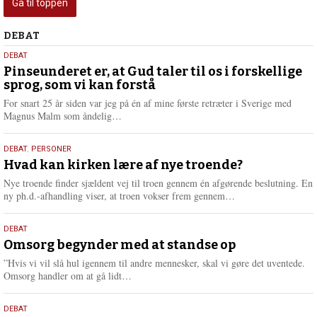
Gå til toppen
Debat
DEBAT
5.
DEBAT
august
Pinseunderet er, at Gud taler til os i forskellige
sprog, som vi kan forstå
2026
For snart 25 år siden var jeg på én af mine første retræter i Sverige med
L
Magnus Malm som åndelig…
æ
s
25.
DEBAT
,
PERSONER
m
juli
Hvad kan kirken lære af nye troende?
e
2026
r
Nye troende finder sjældent vej til troen gennem én afgørende beslutning. En
e
L
ny ph.d.-afhandling viser, at troen vokser frem gennem…
æ
s
9.
DEBAT
m
juli
Omsorg begynder med at standse op
e
2026
r
”Hvis vi vil slå hul igennem til andre mennesker, skal vi gøre det uventede.
e
L
Omsorg handler om at gå lidt…
æ
s
10.
DEBAT
m