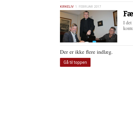
1.
KIRKELIV
1. FEBRUAR 2017
Fæ
februar
2017
I de
kont
Der er ikke flere indlæg.
Gå til toppen