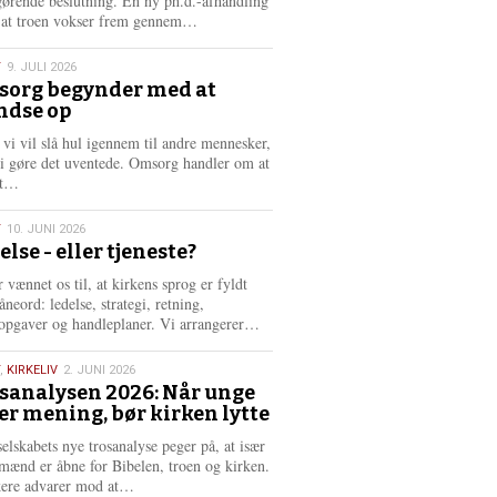
gørende beslutning. En ny ph.d.-afhandling
L
, at troen vokser frem gennem…
æ
s
T
9. JULI 2026
m
org begynder med at
e
ndse op
6
r
e
 vi vil slå hul igennem til andre mennesker,
vi gøre det uventede. Omsorg handler om at
L
dt…
æ
s
T
10. JUNI 2026
m
else - eller tjeneste?
e
6
r
 vænnet os til, at kirkens sprog er fyldt
e
neord: ledelse, strategi, retning,
L
opgaver og handleplaner. Vi arrangerer…
æ
s
,
KIRKELIV
2. JUNI 2026
m
sanalysen 2026: Når unge
e
er mening, bør kirken lytte
6
r
e
selskabets nye trosanalyse peger på, at især
mænd er åbne for Bibelen, troen og kirken.
L
kere advarer mod at…