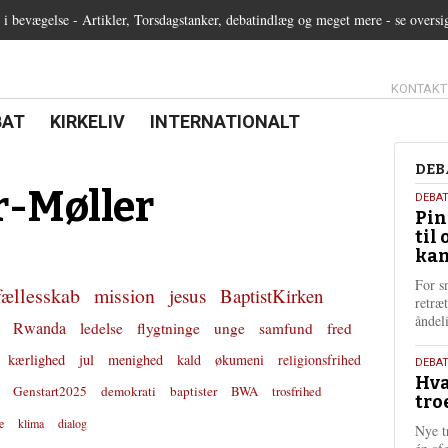
 bevægelse - Artikler, Torsdagstanker, debatindlæg og meget mere - se oversi
13.0:
KONTAKT
0:
21.0:
22.0:
BAT
KIRKELIV
INTERNATIONALT
Deb
DEB
r-Møller
5.
DEBA
Pin
augu
til 
202
kan
For s
fællesskab
mission
jesus
BaptistKirken
retræ
ånde
Rwanda
ledelse
flygtninge
unge
samfund
fred
kærlighed
jul
menighed
kald
økumeni
religionsfrihed
25.
DEBAT
Hva
juli
Genstart2025
demokrati
baptister
BWA
trosfrihed
tro
202
e
klima
dialog
Nye t