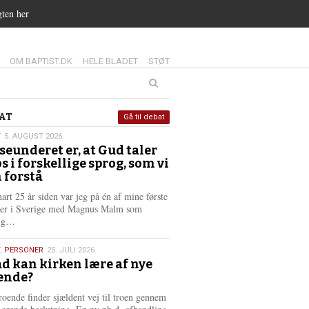
gten her
14.0:
15.0:
16.0:
OM BAPTIST.DK
HELE BLADET
STØT
at
AT
Gå til debat
T
5. AUGUST 2026
seunderet er, at Gud taler
st
os i forskellige sprog, som vi
6
 forstå
nart 25 år siden var jeg på én af mine første
ter i Sverige med Magnus Malm som
L
lig…
æ
s
,
PERSONER
25. JULI 2026
m
d kan kirken lære af nye
e
ende?
6
r
e
roende finder sjældent vej til troen gennem