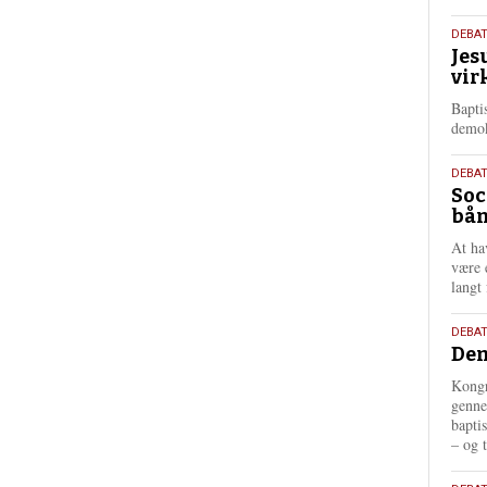
18.
DEBA
Jes
maj
vir
202
Bapti
demok
18.
DEBA
Soc
maj
bån
202
At ha
være 
langt 
18.
DEBAT
Dem
maj
202
Kongr
genne
bapti
– og t