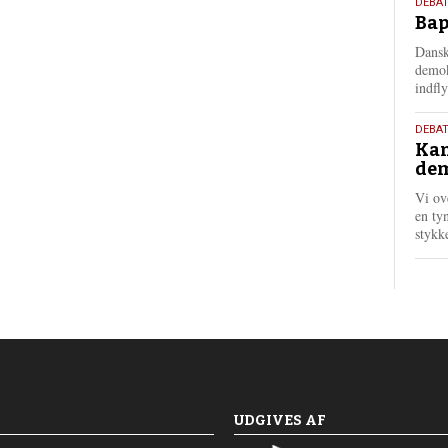
18.
DEBAT
Bap
maj
202
Dansk
demok
indfly
18.
DEBA
Kan
maj
dem
202
Vi ov
en tyn
stykk
UDGIVES AF