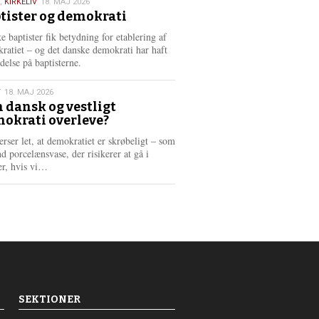
,
KIRKELIV
18. MAJ 2026
tister og demokrati
6
e baptister fik betydning for etablering af
ratiet – og det danske demokrati har haft
delse på baptisterne.
T
18. MAJ 2026
 dansk og vestligt
okrati overleve?
6
erser let, at demokratiet er skrøbeligt – som
d porcelænsvase, der risikerer at gå i
L
er, hvis vi…
æ
s
m
e
r
e
SEKTIONER