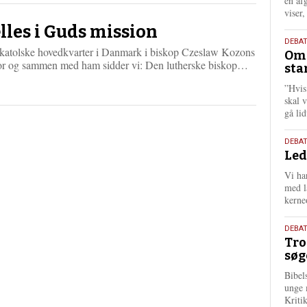
én af
viser
lles i Guds mission
9.
DEBA
t katolske hovedkvarter i Danmark i biskop Czeslaw Kozons
Oms
juli
L
or og sammen med ham sidder vi: Den lutherske biskop…
sta
202
æ
”Hvis
s
skal 
m
gå li
e
r
e
10.
DEBA
Led
juni
202
Vi har
med lå
kerne
2.
DEBAT
Tro
juni
søg
202
Bibel
unge 
Kriti