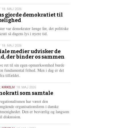
æ
s
T
18. MAJ 2026
m
us gjorde demokratiet til
e
kelighed
6
r
e
ster var demokrater længe før, det politiske
rati så dagens lys i nyere tid.
T
18. MAJ 2026
iale medier udvisker de
d, der binder os sammen
6
ve ret til sin egen opmærksomhed burde
en fundamental frihed. Men i dag er det
fra tilfældet.
,
KIRKELIV
18. MAJ 2026
okrati som samtale
6
egationalismen har været den
mgående organisationsform i danske
stmenigheder. Den er besværlig og langsom
il diskussion.