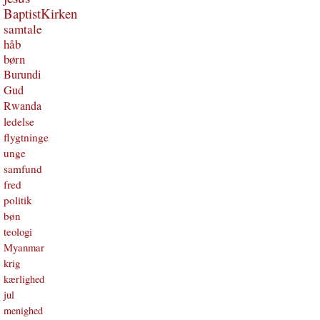
BaptistKirken
samtale
håb
børn
Burundi
Gud
Rwanda
ledelse
flygtninge
unge
samfund
fred
politik
bøn
teologi
Myanmar
krig
kærlighed
jul
menighed