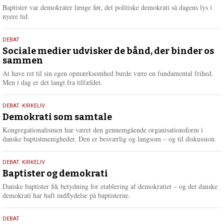
2026
r
Baptister var demokrater længe før, det politiske demokrati så dagens lys i
e
nyere tid.
18.
DEBAT
maj
Sociale medier udvisker de bånd, der binder os
sammen
2026
At have ret til sin egen opmærksomhed burde være en fundamental frihed.
Men i dag er det langt fra tilfældet.
18.
DEBAT
,
KIRKELIV
maj
Demokrati som samtale
2026
Kongregationalismen har været den gennemgående organisationsform i
danske baptistmenigheder. Den er besværlig og langsom – og til diskussion.
18.
DEBAT
,
KIRKELIV
maj
Baptister og demokrati
2026
Danske baptister fik betydning for etablering af demokratiet – og det danske
demokrati har haft indflydelse på baptisterne.
18.
DEBAT