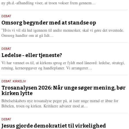
e
L
ny ph.d.-afhandling viser, at troen vokser frem gennem…
æ
s
9.
DEBAT
m
juli
Omsorg begynder med at standse op
e
2026
r
”Hvis vi vil slå hul igennem til andre mennesker, skal vi gøre det uventede.
e
L
Omsorg handler om at gå lidt…
æ
s
10.
DEBAT
m
juni
Ledelse - eller tjeneste?
e
2026
r
Vi har vænnet os til, at kirkens sprog er fyldt med låneord: ledelse, strategi,
e
L
retning, kerneopgaver og handleplaner. Vi arrangerer…
æ
s
2.
DEBAT
,
KIRKELIV
m
juni
Trosanalysen 2026: Når unge søger mening, bør
e
kirken lytte
2026
r
e
Bibelselskabets nye trosanalyse peger på, at især unge mænd er åbne for
L
Bibelen, troen og kirken. Kritikere advarer mod at…
æ
s
18.
DEBAT
m
maj
Jesus gjorde demokratiet til virkelighed
e