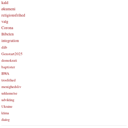
kald
økumeni
religionsfrihed
valg
Corona
Bibelen
integration
dåb
Genstart2025
demokrati
baptister
BWA
trosfrihed
menighedsliv
uddannelse
udvikling
Ukraine
klima
dialog