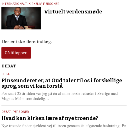
24.
INTERNATIONALT
,
KIRKELIV
,
PERSONER
juli
Virtuelt verdensmøde
2020
Der er ikke flere indlæg.
Gå til toppen
Debat
DEBAT
5.
DEBAT
august
Pinseunderet er, at Gud taler til os i forskellige
sprog, som vi kan forstå
2026
For snart 25 år siden var jeg på én af mine første retræter i Sverige med
L
Magnus Malm som åndelig…
æ
s
25.
DEBAT
,
PERSONER
m
juli
Hvad kan kirken lære af nye troende?
e
2026
r
Nye troende finder sjældent vej til troen gennem én afgørende beslutning. En