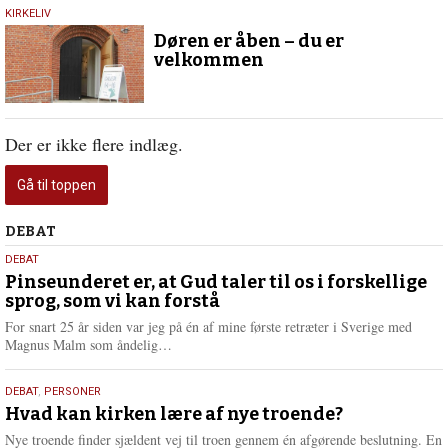
5.
KIRKELIV
december
Døren er åben – du er
2019
velkommen
Der er ikke flere indlæg.
Gå til toppen
Debat
DEBAT
5.
DEBAT
august
Pinseunderet er, at Gud taler til os i forskellige
sprog, som vi kan forstå
2026
For snart 25 år siden var jeg på én af mine første retræter i Sverige med
L
Magnus Malm som åndelig…
æ
s
25.
DEBAT
,
PERSONER
m
juli
Hvad kan kirken lære af nye troende?
e
2026
r
Nye troende finder sjældent vej til troen gennem én afgørende beslutning. En