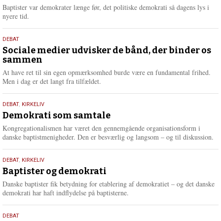
2026
r
Baptister var demokrater længe før, det politiske demokrati så dagens lys i
e
nyere tid.
18.
DEBAT
maj
Sociale medier udvisker de bånd, der binder os
sammen
2026
At have ret til sin egen opmærksomhed burde være en fundamental frihed.
Men i dag er det langt fra tilfældet.
18.
DEBAT
,
KIRKELIV
maj
Demokrati som samtale
2026
Kongregationalismen har været den gennemgående organisationsform i
danske baptistmenigheder. Den er besværlig og langsom – og til diskussion.
18.
DEBAT
,
KIRKELIV
maj
Baptister og demokrati
2026
Danske baptister fik betydning for etablering af demokratiet – og det danske
demokrati har haft indflydelse på baptisterne.
18.
DEBAT