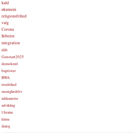
kald
økumeni
religionsfrihed
valg
Corona
Bibelen
integration
dåb
Genstart2025
demokrati
baptister
BWA
trosfrihed
menighedsliv
uddannelse
udvikling
Ukraine
klima
dialog