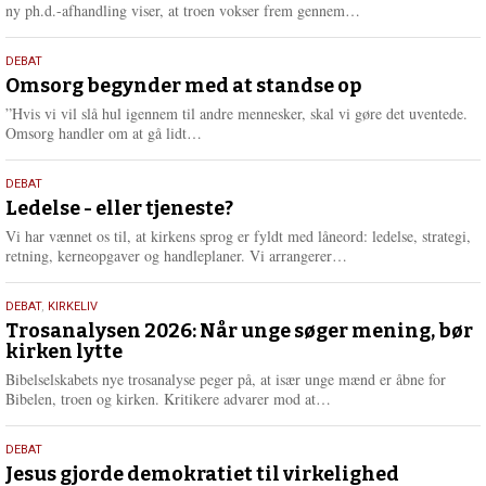
e
L
ny ph.d.-afhandling viser, at troen vokser frem gennem…
æ
s
9.
DEBAT
m
juli
Omsorg begynder med at standse op
e
2026
r
”Hvis vi vil slå hul igennem til andre mennesker, skal vi gøre det uventede.
e
L
Omsorg handler om at gå lidt…
æ
s
10.
DEBAT
m
juni
Ledelse - eller tjeneste?
e
2026
r
Vi har vænnet os til, at kirkens sprog er fyldt med låneord: ledelse, strategi,
e
L
retning, kerneopgaver og handleplaner. Vi arrangerer…
æ
s
2.
DEBAT
,
KIRKELIV
m
juni
Trosanalysen 2026: Når unge søger mening, bør
e
kirken lytte
2026
r
e
Bibelselskabets nye trosanalyse peger på, at især unge mænd er åbne for
L
Bibelen, troen og kirken. Kritikere advarer mod at…
æ
s
18.
DEBAT
m
maj
Jesus gjorde demokratiet til virkelighed
e