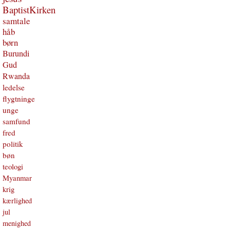
BaptistKirken
samtale
håb
børn
Burundi
Gud
Rwanda
ledelse
flygtninge
unge
samfund
fred
politik
bøn
teologi
Myanmar
krig
kærlighed
jul
menighed