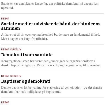
2026
r
Baptister var demokrater længe før, det politiske demokrati så dagens lys i
e
nyere tid.
18.
DEBAT
maj
Sociale medier udvisker de bånd, der binder os
sammen
2026
At have ret til sin egen opmærksomhed burde være en fundamental frihed.
Men i dag er det langt fra tilfældet.
18.
DEBAT
,
KIRKELIV
maj
Demokrati som samtale
2026
Kongregationalismen har været den gennemgående organisationsform i
danske baptistmenigheder. Den er besværlig og langsom – og til diskussion.
18.
DEBAT
,
KIRKELIV
maj
Baptister og demokrati
2026
Danske baptister fik betydning for etablering af demokratiet – og det danske
demokrati har haft indflydelse på baptisterne.
18.
DEBAT