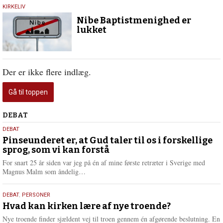
24.
KIRKELIV
februar
Nibe Baptistmenighed er
2021
lukket
Der er ikke flere indlæg.
Gå til toppen
Debat
DEBAT
5.
DEBAT
august
Pinseunderet er, at Gud taler til os i forskellige
sprog, som vi kan forstå
2026
For snart 25 år siden var jeg på én af mine første retræter i Sverige med
L
Magnus Malm som åndelig…
æ
s
25.
DEBAT
,
PERSONER
m
juli
Hvad kan kirken lære af nye troende?
e
2026
r
Nye troende finder sjældent vej til troen gennem én afgørende beslutning. En