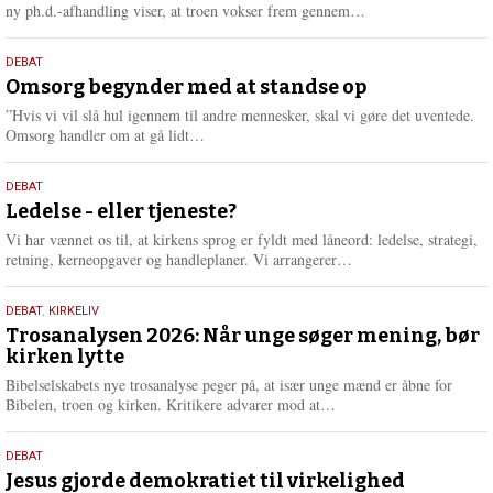
e
L
ny ph.d.-afhandling viser, at troen vokser frem gennem…
æ
s
9.
DEBAT
m
juli
Omsorg begynder med at standse op
e
2026
r
”Hvis vi vil slå hul igennem til andre mennesker, skal vi gøre det uventede.
e
L
Omsorg handler om at gå lidt…
æ
s
10.
DEBAT
m
juni
Ledelse - eller tjeneste?
e
2026
r
Vi har vænnet os til, at kirkens sprog er fyldt med låneord: ledelse, strategi,
e
L
retning, kerneopgaver og handleplaner. Vi arrangerer…
æ
s
2.
DEBAT
,
KIRKELIV
m
juni
Trosanalysen 2026: Når unge søger mening, bør
e
kirken lytte
2026
r
e
Bibelselskabets nye trosanalyse peger på, at især unge mænd er åbne for
L
Bibelen, troen og kirken. Kritikere advarer mod at…
æ
s
18.
DEBAT
m
maj
Jesus gjorde demokratiet til virkelighed
e