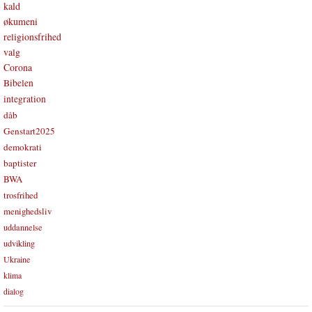
kald
økumeni
religionsfrihed
valg
Corona
Bibelen
integration
dåb
Genstart2025
demokrati
baptister
BWA
trosfrihed
menighedsliv
uddannelse
udvikling
Ukraine
klima
dialog