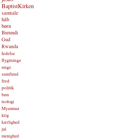
BaptistKirken
samtale
håb
børn
Burundi
Gud
Rwanda
ledelse
flygtninge
unge
samfund
fred
politik
bøn
teologi
Myanmar
krig
kærlighed
jul
menighed