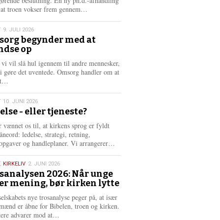
gørende beslutning. En ny ph.d.-afhandling
L
, at troen vokser frem gennem…
æ
s
T
9. JULI 2026
m
org begynder med at
e
ndse op
6
r
e
 vi vil slå hul igennem til andre mennesker,
vi gøre det uventede. Omsorg handler om at
L
dt…
æ
s
T
10. JUNI 2026
m
else - eller tjeneste?
e
6
r
 vænnet os til, at kirkens sprog er fyldt
e
neord: ledelse, strategi, retning,
L
opgaver og handleplaner. Vi arrangerer…
æ
s
,
KIRKELIV
2. JUNI 2026
m
sanalysen 2026: Når unge
e
er mening, bør kirken lytte
6
r
e
selskabets nye trosanalyse peger på, at især
mænd er åbne for Bibelen, troen og kirken.
L
kere advarer mod at…