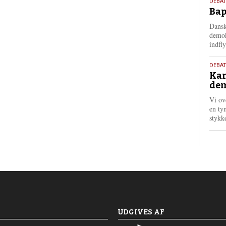
18.
DEBAT
Bap
maj
202
Dansk
demok
indfly
18.
DEBA
Kan
maj
dem
202
Vi ov
en tyn
stykk
UDGIVES AF