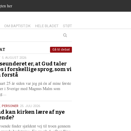
gten her
14.0:
15.0:
16.0:
OM BAPTIST.DK
HELE BLADET
STØT
at
AT
Gå til debat
T
5. AUGUST 2026
seunderet er, at Gud taler
st
os i forskellige sprog, som vi
6
 forstå
nart 25 år siden var jeg på én af mine første
ter i Sverige med Magnus Malm som
L
lig…
æ
s
,
PERSONER
25. JULI 2026
m
d kan kirken lære af nye
e
ende?
6
r
e
roende finder sjældent vej til troen gennem