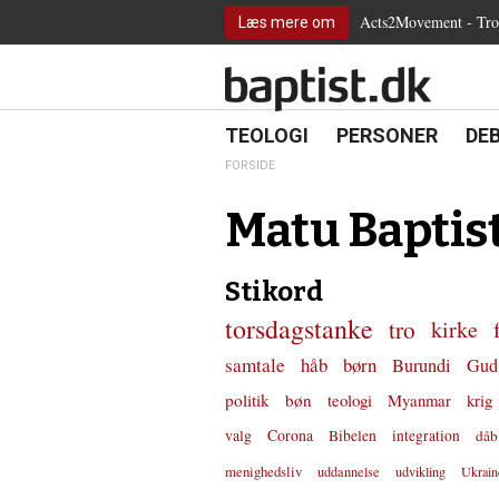
2.0:
Spring
Vend
Gå
Teologi
Acts2Movement - Tro i
Læs mere om
3.0:
menu
tilbage
til
Personer
4.0:
over
til
vores
Debat
5.0:
og
forsiden
guide
Kirkeliv
6.0:
gå
for
Internationalt
til
tilgængelighed
18.0:
19.0:
20.
8.0:
TEOLOGI
PERSONER
DE
Teologi
indhold
9.0:
Personer
FORSIDE
10.0:
Debat
11.0:
Kirkeliv
Matu Baptist
12.0:
Internationalt
Stikord
torsdagstanke
tro
kirke
samtale
håb
børn
Burundi
Gud
politik
bøn
teologi
Myanmar
krig
valg
Corona
Bibelen
integration
dåb
menighedsliv
uddannelse
udvikling
Ukrain