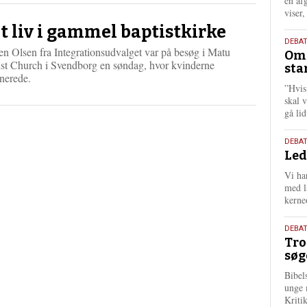
én af
viser
t liv i gammel baptistkirke
9.
DEBA
n Olsen fra Integrationsudvalget var på besøg i Matu
Oms
juli
ist Church i Svendborg en søndag, hvor kvinderne
sta
202
nerede.
”Hvis
skal 
gå li
10.
DEBA
Led
juni
202
Vi har
med lå
kerne
2.
DEBAT
Tro
juni
søg
202
Bibel
unge 
Kriti