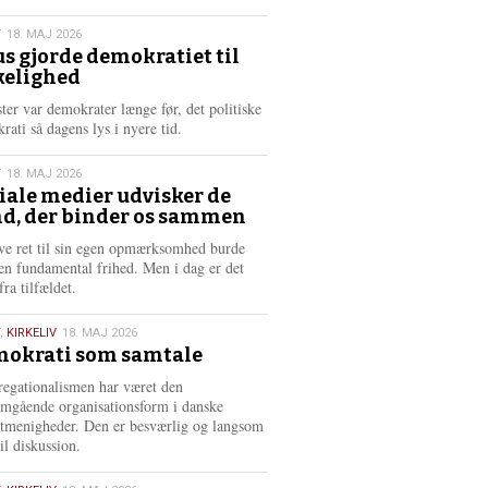
æ
s
T
18. MAJ 2026
m
us gjorde demokratiet til
e
kelighed
6
r
e
ster var demokrater længe før, det politiske
rati så dagens lys i nyere tid.
T
18. MAJ 2026
iale medier udvisker de
d, der binder os sammen
6
ve ret til sin egen opmærksomhed burde
en fundamental frihed. Men i dag er det
fra tilfældet.
,
KIRKELIV
18. MAJ 2026
okrati som samtale
6
egationalismen har været den
mgående organisationsform i danske
stmenigheder. Den er besværlig og langsom
il diskussion.