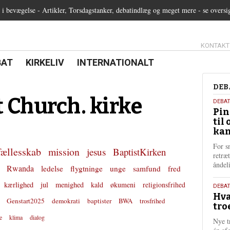
 bevægelse - Artikler, Torsdagstanker, debatindlæg og meget mere - se oversi
13.0:
KONTAKT
0:
21.0:
22.0:
BAT
KIRKELIV
INTERNATIONALT
Deb
DEB
 Church. kirke
5.
DEBA
Pin
augu
til 
202
kan
For s
fællesskab
mission
jesus
BaptistKirken
retræ
ånde
Rwanda
ledelse
flygtninge
unge
samfund
fred
kærlighed
jul
menighed
kald
økumeni
religionsfrihed
25.
DEBAT
Hva
juli
Genstart2025
demokrati
baptister
BWA
trosfrihed
tro
202
e
klima
dialog
Nye t