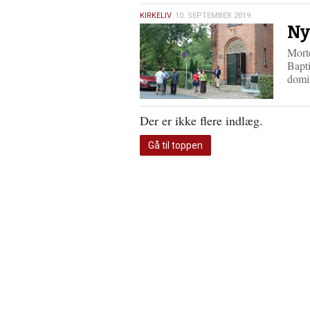
10.
KIRKELIV
10. SEPTEMBER 2019
Ny
september
2019
Morte
Bapt
domi
Der er ikke flere indlæg.
Gå til toppen