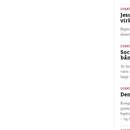
18.
DEBA
Jes
maj
vir
202
Bapti
demok
18.
DEBA
Soc
maj
bån
202
At ha
være 
langt 
18.
DEBAT
Dem
maj
202
Kongr
genne
bapti
– og t