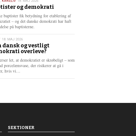
,
KIRKELIV
18. MAJ 2026
tister og demokrati
6
e baptister fik betydning for etablering af
ratiet – og det danske demokrati har haft
delse på baptisterne.
T
18. MAJ 2026
 dansk og vestligt
okrati overleve?
6
erser let, at demokratiet er skrøbeligt – som
d porcelænsvase, der risikerer at gå i
L
er, hvis vi…
æ
s
m
e
r
e
SEKTIONER