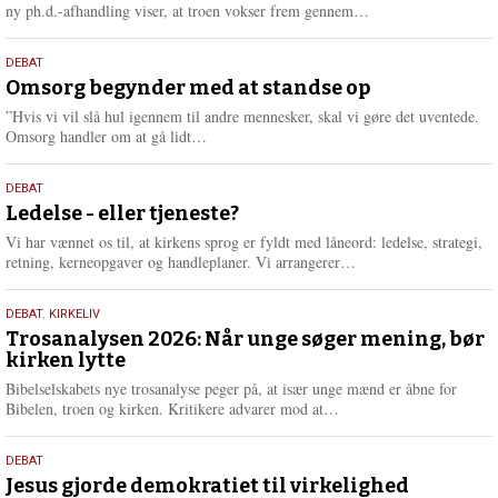
e
L
ny ph.d.-afhandling viser, at troen vokser frem gennem…
æ
s
9.
DEBAT
m
juli
Omsorg begynder med at standse op
e
2026
r
”Hvis vi vil slå hul igennem til andre mennesker, skal vi gøre det uventede.
e
L
Omsorg handler om at gå lidt…
æ
s
10.
DEBAT
m
juni
Ledelse - eller tjeneste?
e
2026
r
Vi har vænnet os til, at kirkens sprog er fyldt med låneord: ledelse, strategi,
e
L
retning, kerneopgaver og handleplaner. Vi arrangerer…
æ
s
2.
DEBAT
,
KIRKELIV
m
juni
Trosanalysen 2026: Når unge søger mening, bør
e
kirken lytte
2026
r
e
Bibelselskabets nye trosanalyse peger på, at især unge mænd er åbne for
L
Bibelen, troen og kirken. Kritikere advarer mod at…
æ
s
18.
DEBAT
m
maj
Jesus gjorde demokratiet til virkelighed
e