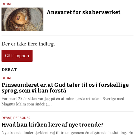
16.
DEBAT
august
Ansvaret for skaberværket
2019
Der er ikke flere indlæg.
Gå til toppen
Debat
DEBAT
5.
DEBAT
august
Pinseunderet er, at Gud taler til os i forskellige
sprog, som vi kan forstå
2026
For snart 25 år siden var jeg på én af mine første retræter i Sverige med
L
Magnus Malm som åndelig…
æ
s
25.
DEBAT
,
PERSONER
m
juli
Hvad kan kirken lære af nye troende?
e
2026
r
Nye troende finder sjældent vej til troen gennem én afgørende beslutning. En