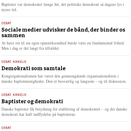
2026
r
Baptister var demokrater længe før, det politiske demokrati så dagens lys i
e
nyere tid.
18.
DEBAT
maj
Sociale medier udvisker de bånd, der binder os
sammen
2026
At have ret til sin egen opmærksomhed burde være en fundamental frihed.
Men i dag er det langt fra tilfældet.
18.
DEBAT
,
KIRKELIV
maj
Demokrati som samtale
2026
Kongregationalismen har været den gennemgående organisationsform i
danske baptistmenigheder. Den er besværlig og langsom – og til diskussion.
18.
DEBAT
,
KIRKELIV
maj
Baptister og demokrati
2026
Danske baptister fik betydning for etablering af demokratiet – og det danske
demokrati har haft indflydelse på baptisterne.
18.
DEBAT