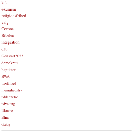
kald
økumeni
religionsfrihed
valg
Corona
Bibelen
integration
dåb
Genstart2025
demokrati
baptister
BWA
trosfrihed
menighedsliv
uddannelse
udvikling
Ukraine
klima
dialog