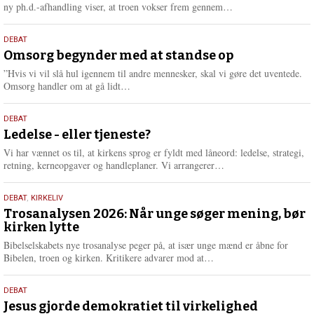
e
L
ny ph.d.-afhandling viser, at troen vokser frem gennem…
æ
s
9.
DEBAT
m
juli
Omsorg begynder med at standse op
e
2026
r
”Hvis vi vil slå hul igennem til andre mennesker, skal vi gøre det uventede.
e
L
Omsorg handler om at gå lidt…
æ
s
10.
DEBAT
m
juni
Ledelse - eller tjeneste?
e
2026
r
Vi har vænnet os til, at kirkens sprog er fyldt med låneord: ledelse, strategi,
e
L
retning, kerneopgaver og handleplaner. Vi arrangerer…
æ
s
2.
DEBAT
,
KIRKELIV
m
juni
Trosanalysen 2026: Når unge søger mening, bør
e
kirken lytte
2026
r
e
Bibelselskabets nye trosanalyse peger på, at især unge mænd er åbne for
L
Bibelen, troen og kirken. Kritikere advarer mod at…
æ
s
18.
DEBAT
m
maj
Jesus gjorde demokratiet til virkelighed
e