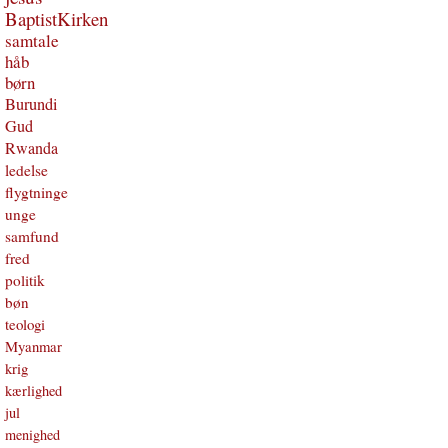
BaptistKirken
samtale
håb
børn
Burundi
Gud
Rwanda
ledelse
flygtninge
unge
samfund
fred
politik
bøn
teologi
Myanmar
krig
kærlighed
jul
menighed