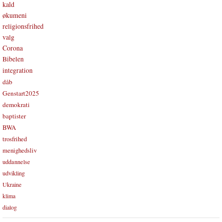
kald
økumeni
religionsfrihed
valg
Corona
Bibelen
integration
dåb
Genstart2025
demokrati
baptister
BWA
trosfrihed
menighedsliv
uddannelse
udvikling
Ukraine
klima
dialog