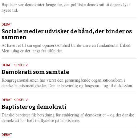
2026
r
Baptister var demokrater længe før, det politiske demokrati så dagens lys i
e
nyere tid.
18.
DEBAT
maj
Sociale medier udvisker de bånd, der binder os
sammen
2026
At have ret til sin egen opmærksomhed burde være en fundamental frihed.
Men i dag er det langt fra tilfældet.
18.
DEBAT
,
KIRKELIV
maj
Demokrati som samtale
2026
Kongregationalismen har været den gennemgående organisationsform i
danske baptistmenigheder. Den er besværlig og langsom – og til diskussion.
18.
DEBAT
,
KIRKELIV
maj
Baptister og demokrati
2026
Danske baptister fik betydning for etablering af demokratiet – og det danske
demokrati har haft indflydelse på baptisterne.
18.
DEBAT