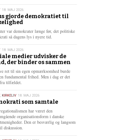
æ
s
T
18. MAJ 2026
m
us gjorde demokratiet til
e
kelighed
6
r
e
ster var demokrater længe før, det politiske
rati så dagens lys i nyere tid.
T
18. MAJ 2026
iale medier udvisker de
d, der binder os sammen
6
ve ret til sin egen opmærksomhed burde
en fundamental frihed. Men i dag er det
fra tilfældet.
,
KIRKELIV
18. MAJ 2026
okrati som samtale
6
egationalismen har været den
mgående organisationsform i danske
stmenigheder. Den er besværlig og langsom
il diskussion.