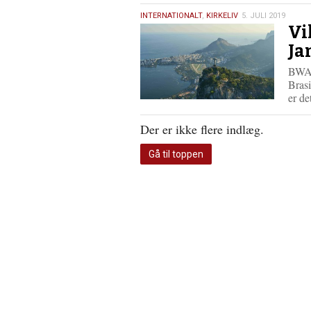
5.
INTERNATIONALT
,
KIRKELIV
5. JULI 2019
Vi
juli
2019
Ja
BWA B
Brasi
er d
Der er ikke flere indlæg.
Gå til toppen