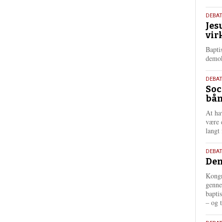
18.
DEBA
Jes
maj
vir
202
Bapti
demok
18.
DEBA
Soc
maj
bån
202
At ha
være 
langt 
18.
DEBAT
Dem
maj
202
Kongr
genne
bapti
– og t