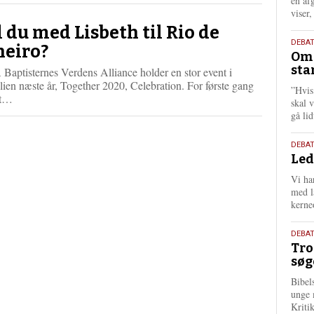
én af
viser
l du med Lisbeth til Rio de
9.
DEBA
neiro?
Oms
juli
sta
aptisternes Verdens Alliance holder en stor event i
202
lien næste år, Together 2020, Celebration. For første gang
”Hvis
L
et…
skal 
æ
gå li
s
m
10.
DEBA
e
Led
juni
r
202
e
Vi har
med lå
kerne
2.
DEBAT
Tro
juni
søg
202
Bibel
unge 
Kriti