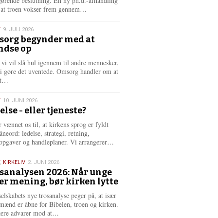
gørende beslutning. En ny ph.d.-afhandling
L
, at troen vokser frem gennem…
æ
s
T
9. JULI 2026
m
org begynder med at
e
ndse op
6
r
e
 vi vil slå hul igennem til andre mennesker,
vi gøre det uventede. Omsorg handler om at
L
dt…
æ
s
T
10. JUNI 2026
m
else - eller tjeneste?
e
6
r
 vænnet os til, at kirkens sprog er fyldt
e
neord: ledelse, strategi, retning,
L
opgaver og handleplaner. Vi arrangerer…
æ
s
,
KIRKELIV
2. JUNI 2026
m
sanalysen 2026: Når unge
e
er mening, bør kirken lytte
6
r
e
selskabets nye trosanalyse peger på, at især
mænd er åbne for Bibelen, troen og kirken.
L
kere advarer mod at…