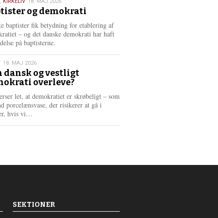
,
KIRKELIV
18. MAJ 2026
tister og demokrati
6
e baptister fik betydning for etablering af
ratiet – og det danske demokrati har haft
delse på baptisterne.
T
18. MAJ 2026
 dansk og vestligt
okrati overleve?
6
erser let, at demokratiet er skrøbeligt – som
d porcelænsvase, der risikerer at gå i
L
er, hvis vi…
æ
s
m
e
r
e
SEKTIONER