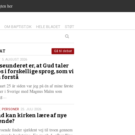
gten her
14.0:
15.0:
16.0:
OM BAPTIST.DK
HELE BLADET
STØT
at
AT
Gå til debat
T
5. AUGUST 2026
seunderet er, at Gud taler
st
os i forskellige sprog, som vi
6
 forstå
nart 25 år siden var jeg på én af mine første
ter i Sverige med Magnus Malm som
L
lig…
æ
s
,
PERSONER
25. JULI 2026
m
d kan kirken lære af nye
e
ende?
6
r
e
roende finder sjældent vej til troen gennem