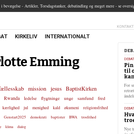
 bevægelse - Artikler, Torsdagstanker, debatindlæg og meget mere - se oversi
13.0:
KONTAKT
0:
21.0:
22.0:
BAT
KIRKELIV
INTERNATIONALT
Deb
DEB
rlotte Emming
5.
DEBA
Pin
augu
til 
202
kan
For s
fællesskab
mission
jesus
BaptistKirken
retræ
ånde
Rwanda
ledelse
flygtninge
unge
samfund
fred
kærlighed
jul
menighed
kald
økumeni
religionsfrihed
25.
DEBAT
Hva
juli
Genstart2025
demokrati
baptister
BWA
trosfrihed
tro
202
e
klima
dialog
Nye t