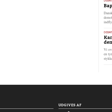
18.
DEBAT
Bap
maj
202
Dansk
demok
indfly
18.
DEBA
Kan
maj
dem
202
Vi ov
en tyn
stykk
UDGIVES AF