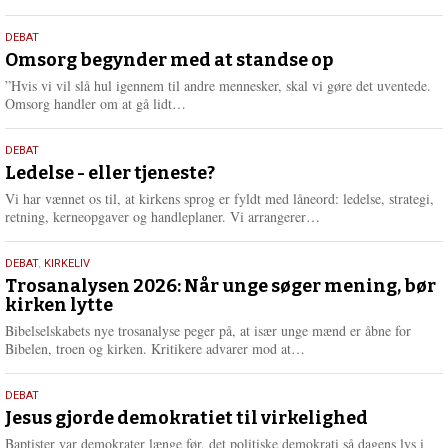
æ
s
9.
DEBAT
m
juli
Omsorg begynder med at standse op
e
2026
r
”Hvis vi vil slå hul igennem til andre mennesker, skal vi gøre det uventede.
e
L
Omsorg handler om at gå lidt…
æ
s
10.
DEBAT
m
juni
Ledelse - eller tjeneste?
e
2026
r
Vi har vænnet os til, at kirkens sprog er fyldt med låneord: ledelse, strategi,
e
L
retning, kerneopgaver og handleplaner. Vi arrangerer…
æ
s
2.
DEBAT
,
KIRKELIV
m
juni
Trosanalysen 2026: Når unge søger mening, bør
e
kirken lytte
2026
r
e
Bibelselskabets nye trosanalyse peger på, at især unge mænd er åbne for
L
Bibelen, troen og kirken. Kritikere advarer mod at…
æ
s
18.
DEBAT
m
maj
Jesus gjorde demokratiet til virkelighed
e
2026
r
Baptister var demokrater længe før, det politiske demokrati så dagens lys i