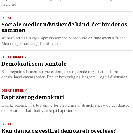
e
nyere tid.
18.
DEBAT
maj
Sociale medier udvisker de bånd, der binder os
sammen
2026
At have ret til sin egen opmærksomhed burde være en fundamental frihed.
Men i dag er det langt fra tilfældet.
18.
DEBAT
,
KIRKELIV
maj
Demokrati som samtale
2026
Kongregationalismen har været den gennemgående organisationsform i
danske baptistmenigheder. Den er besværlig og langsom – og til diskussion.
18.
DEBAT
,
KIRKELIV
maj
Baptister og demokrati
2026
Danske baptister fik betydning for etablering af demokratiet – og det danske
demokrati har haft indflydelse på baptisterne.
18.
DEBAT
maj
Kan dansk og vestligt demokrati overleve?