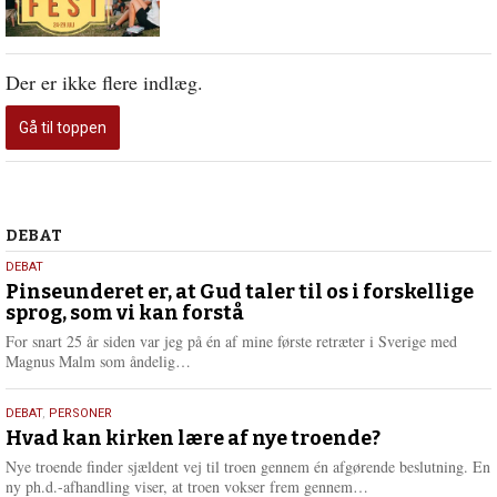
Der er ikke flere indlæg.
Gå til toppen
Debat
DEBAT
5.
DEBAT
august
Pinseunderet er, at Gud taler til os i forskellige
sprog, som vi kan forstå
2026
For snart 25 år siden var jeg på én af mine første retræter i Sverige med
L
Magnus Malm som åndelig…
æ
s
25.
DEBAT
,
PERSONER
m
juli
Hvad kan kirken lære af nye troende?
e
2026
r
Nye troende finder sjældent vej til troen gennem én afgørende beslutning. En
e
L
ny ph.d.-afhandling viser, at troen vokser frem gennem…