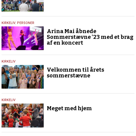
19.
KIRKELIV
,
PERSONER
juli
Arina Mai åbnede
2023
Sommerstævne '23 med et brag
af en koncert
24.
KIRKELIV
april
Velkommen til årets
2023
sommerstævne
26.
KIRKELIV
september
Meget med hjem
2022