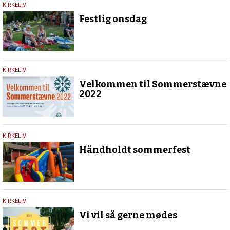
21.
KIRKELIV
juli
Festlig onsdag
2022
28.
KIRKELIV
maj
Velkommen til Sommerstævne
2022
2022
28.
KIRKELIV
juli
Håndholdt sommerfest
2021
18.
KIRKELIV
maj
Vi vil så gerne mødes
2021