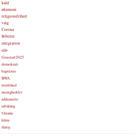
kald
økumeni
religionsfrihed
valg
Corona
Bibelen
integration
dåb
Genstart2025
demokrati
baptister
BWA
trosfrihed
menighedsliv
uddannelse
udvikling
Ukraine
klima
dialog