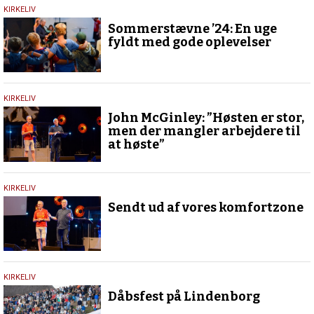
26.
KIRKELIV
juli
Sommerstævne ’24: En uge
2024
fyldt med gode oplevelser
6.
KIRKELIV
august
John McGinley: ”Høsten er stor,
2023
men der mangler arbejdere til
at høste”
25.
KIRKELIV
juli
Sendt ud af vores komfortzone
2023
21.
KIRKELIV
juli
Dåbsfest på Lindenborg
2023