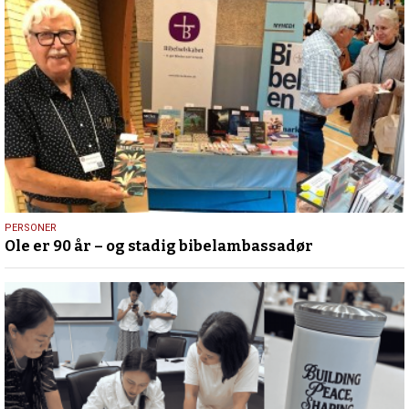
12.
PERSONER
Ole er 90 år – og stadig bibelambassadør
juli
2026