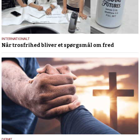
29.
INTERNATIONALT
Når trosfrihed bliver et spørgsmål om fred
juni
2026
DEBAT