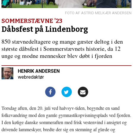
Det
som
livet
ASTRID MELKÆR ANDERSEN
er…
SOMMERSTÆVNE ’23
Dåbsfest på Lindenborg
850 stævnedeltagere og mange gæster deltog i den
største dåbsfest i Sommerstævnets historie, da 12
unge og modne mennesker blev døbt i fjorden
HENRIK ANDERSEN
webredaktør
Torsdag aften, den 20. juli ved halvsyv-tiden, begyndte en sand
folkevandring mod den gamle gymnastikopvisningsplads ved fjorden.
I den kølige danske sommeraften med frisk vestenvind i ansigtet og
drivende lammeskyer, bredte der sig en stemning af glæde og