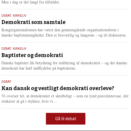
Men i dag er det langt fra tilfældet.
18.
DEBAT
,
KIRKELIV
maj
Demokrati som samtale
2026
Kongregationalismen har været den gennemgående organisationsform i
danske baptistmenigheder. Den er besværlig og langsom – og til diskussion.
18.
DEBAT
,
KIRKELIV
maj
Baptister og demokrati
2026
Danske baptister fik betydning for etablering af demokratiet – og det danske
demokrati har haft indflydelse på baptisterne.
18.
DEBAT
maj
Kan dansk og vestligt demokrati overleve?
2026
Vi overser let, at demokratiet er skrøbeligt – som en tynd porcelænsvase, der
L
risikerer at gå i stykker, hvis vi…
æ
s
m
Gå til debat
e
r