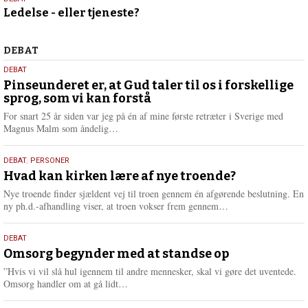
10.
Ledelse - eller tjeneste?
juni
2026
Debat
DEBAT
5.
DEBAT
august
Pinseunderet er, at Gud taler til os i forskellige
sprog, som vi kan forstå
2026
For snart 25 år siden var jeg på én af mine første retræter i Sverige med
L
Magnus Malm som åndelig…
æ
s
25.
DEBAT
,
PERSONER
m
juli
Hvad kan kirken lære af nye troende?
e
2026
r
Nye troende finder sjældent vej til troen gennem én afgørende beslutning. En
e
L
ny ph.d.-afhandling viser, at troen vokser frem gennem…
æ
s
9.
DEBAT
m
juli
Omsorg begynder med at standse op
e
2026
r
”Hvis vi vil slå hul igennem til andre mennesker, skal vi gøre det uventede.
e
L
Omsorg handler om at gå lidt…
æ
s