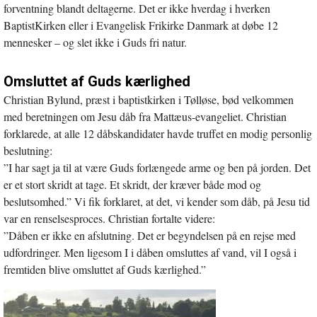
forventning blandt deltagerne. Det er ikke hverdag i hverken
BaptistKirken eller i Evangelisk Frikirke Danmark at døbe 12
mennesker – og slet ikke i Guds fri natur.
Omsluttet af Guds kærlighed
Christian Bylund, præst i baptistkirken i Tølløse, bød velkommen
med beretningen om Jesu dåb fra Mattæus-evangeliet. Christian
forklarede, at alle 12 dåbskandidater havde truffet en modig personlig
beslutning:
”I har sagt ja til at være Guds forlængede arme og ben på jorden. Det
er et stort skridt at tage. Et skridt, der kræver både mod og
beslutsomhed.” Vi fik forklaret, at det, vi kender som dåb, på Jesu tid
var en renselsesproces. Christian fortalte videre:
”Dåben er ikke en afslutning. Det er begyndelsen på en rejse med
udfordringer. Men ligesom I i dåben omsluttes af vand, vil I også i
fremtiden blive omsluttet af Guds kærlighed.”