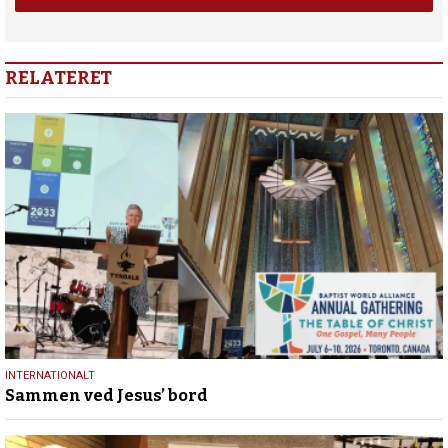
RELATERET
17.
INTERNATIONALT
Sammen ved Jesus’ bord
juli
2026