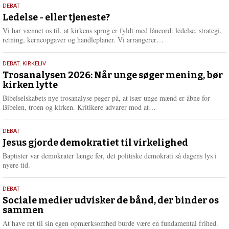
10.
DEBAT
m
juni
Ledelse - eller tjeneste?
e
2026
r
Vi har vænnet os til, at kirkens sprog er fyldt med låneord: ledelse, strategi,
e
L
retning, kerneopgaver og handleplaner. Vi arrangerer…
æ
s
2.
DEBAT
,
KIRKELIV
m
juni
Trosanalysen 2026: Når unge søger mening, bør
e
kirken lytte
2026
r
e
Bibelselskabets nye trosanalyse peger på, at især unge mænd er åbne for
L
Bibelen, troen og kirken. Kritikere advarer mod at…
æ
s
18.
DEBAT
m
maj
Jesus gjorde demokratiet til virkelighed
e
2026
r
Baptister var demokrater længe før, det politiske demokrati så dagens lys i
e
nyere tid.
18.
DEBAT
maj
Sociale medier udvisker de bånd, der binder os
sammen
2026
At have ret til sin egen opmærksomhed burde være en fundamental frihed.