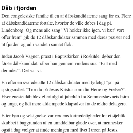
Dåb i fjorden
Den congolesiske familie til en af dåbskandidaterne sang for os. Flere
af dåbskandidaterne fortalte, hvorfor de ville døbes i dag på
Lindenborg. Og mens alle sang ”Vi holder ikke igen, vi bær’ vort
offer frem” gik de 12 dåbskandidater sammen med deres præster ned
til fjorden og ud i vandet i samlet flok.
Inden Jacob Vagner, præst i Baptistkirken i Roskilde, døber den
første dåbskandidat, råber han gennem vindens sus: ”Er I med
derinde?”. Det var vi.
En efter en svarede alle 12 dåbskandidater med tydeligt ”ja” på
spørgsmålet: ”Tror du på Jesus Kristus som din Herre og Frelser?”.
Hver eneste dåb blev efterfulgt af jubelråb fra Sommerstævnets børn
og unge, og lidt mere afdæmpede klapsalver fra de ældre deltagere.
Efter bøn og velsignelse var verdens fortrædeligheder for et øjeblik
skubbet i baggrunden af en umiddelbar glæde over, at mennesker
også i dag vælger at finde meningen med livet I troen på Jesus.