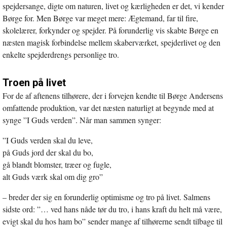
spejdersange, digte om naturen, livet og kærligheden er det, vi kender
Børge for. Men Børge var meget mere: Ægtemand, far til fire,
skolelærer, forkynder og spejder. På forunderlig vis skabte Børge en
næsten magisk forbindelse mellem skaberværket, spejderlivet og den
enkelte spejderdrengs personlige tro.
Troen på livet
For de af aftenens tilhørere, der i forvejen kendte til Børge Andersens
omfattende produktion, var det næsten naturligt at begynde med at
synge ”I Guds verden”. Når man sammen synger:
”I Guds verden skal du leve,
på Guds jord der skal du bo,
gå blandt blomster, træer og fugle,
alt Guds værk skal om dig gro”
– breder der sig en forunderlig optimisme og tro på livet. Salmens
sidste ord: ”… ved hans nåde tør du tro, i hans kraft du helt må være,
evigt skal du hos ham bo” sender mange af tilhørerne sendt tilbage til