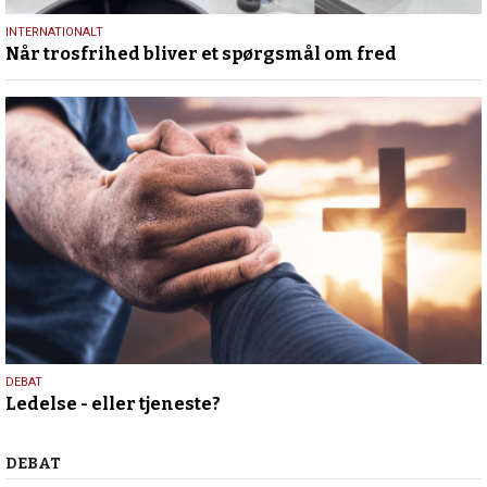
29.
INTERNATIONALT
Når trosfrihed bliver et spørgsmål om fred
juni
2026
10.
DEBAT
Ledelse - eller tjeneste?
juni
2026
Debat
DEBAT