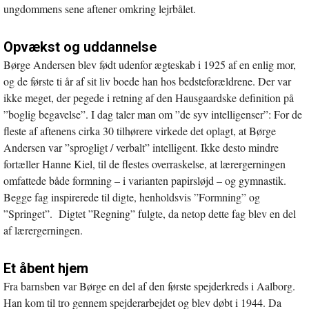
ungdommens sene aftener omkring lejrbålet.
Opvækst og uddannelse
Børge Andersen blev født udenfor ægteskab i 1925 af en enlig mor,
og de første ti år af sit liv boede han hos bedsteforældrene. Der var
ikke meget, der pegede i retning af den Hausgaardske definition på
”boglig begavelse”. I dag taler man om ”de syv intelligenser”: For de
fleste af aftenens cirka 30 tilhørere virkede det oplagt, at Børge
Andersen var ”sprogligt / verbalt” intelligent. Ikke desto mindre
fortæller Hanne Kiel, til de flestes overraskelse, at lærergerningen
omfattede både formning – i varianten papirsløjd – og gymnastik.
Begge fag inspirerede til digte, henholdsvis ”Formning” og
”Springet”. Digtet ”Regning” fulgte, da netop dette fag blev en del
af lærergerningen.
Et åbent hjem
Fra barnsben var Børge en del af den første spejderkreds i Aalborg.
Han kom til tro gennem spejderarbejdet og blev døbt i 1944. Da