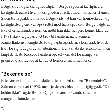
Børge skrev også kærlighedsdigte. ”Børge sagde, at kærlighed er
kærlighed, uanset hvem kærligheden er rettet mod,” fortæller Hanne.
Siden teenagealderen havde Børge vidst, at han var homoseksuel, og
kærlighedsdigtene var også rettet mod hans eget køn. Børge valgte at
leve efter samfundets normer, indtil han ikke længere kunne klare det.
I 1981 skrev ægteparret et brev til familien, nære venner,
Karmelkirkens menighedsråd og baptistspejdernes korpsråd, hvor de
hver for sig redegjorde for situationen. Der var stærke reaktioner, men
langt de fleste bakkede familien op, selv om det for mange var
grænseoverskridende at kende et homoseksuelt menneske.
”Bekendelse”
Efter ønske fra publikum slutter aftenen med salmen ”Bekendelse”.
Salmen er skrevet i 1958, men fjerde vers blev aldrig rigtig godt. ”Det
holder ikke” sagde Børge. Og fjerde vers forsvandt, så salmen i
mange år sluttede med:
”…