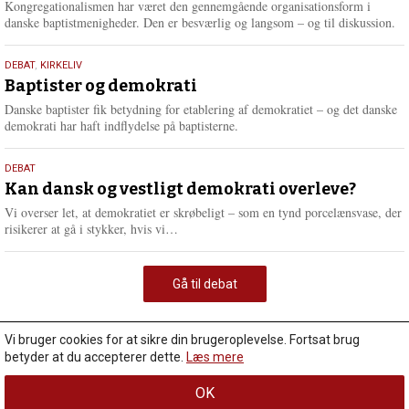
2026
Kongregationalismen har været den gennemgående organisationsform i
danske baptistmenigheder. Den er besværlig og langsom – og til diskussion.
18.
DEBAT
,
KIRKELIV
maj
Baptister og demokrati
2026
Danske baptister fik betydning for etablering af demokratiet – og det danske
demokrati har haft indflydelse på baptisterne.
18.
DEBAT
maj
Kan dansk og vestligt demokrati overleve?
2026
Vi overser let, at demokratiet er skrøbeligt – som en tynd porcelænsvase, der
L
risikerer at gå i stykker, hvis vi…
æ
s
m
Gå til debat
e
r
e
Vi bruger cookies for at sikre din brugeroplevelse. Fortsat brug
betyder at du accepterer dette.
Læs mere
OK