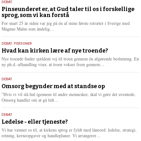
5.
DEBAT
august
Pinseunderet er, at Gud taler til os i forskellige
sprog, som vi kan forstå
2026
For snart 25 år siden var jeg på én af mine første retræter i Sverige med
L
Magnus Malm som åndelig…
æ
s
25.
DEBAT
,
PERSONER
m
juli
Hvad kan kirken lære af nye troende?
e
2026
r
Nye troende finder sjældent vej til troen gennem én afgørende beslutning. En
e
L
ny ph.d.-afhandling viser, at troen vokser frem gennem…
æ
s
9.
DEBAT
m
juli
Omsorg begynder med at standse op
e
2026
r
”Hvis vi vil slå hul igennem til andre mennesker, skal vi gøre det uventede.
e
L
Omsorg handler om at gå lidt…
æ
s
10.
DEBAT
m
juni
Ledelse - eller tjeneste?
e
2026
r
Vi har vænnet os til, at kirkens sprog er fyldt med låneord: ledelse, strategi,
e
L
retning, kerneopgaver og handleplaner. Vi arrangerer…
æ