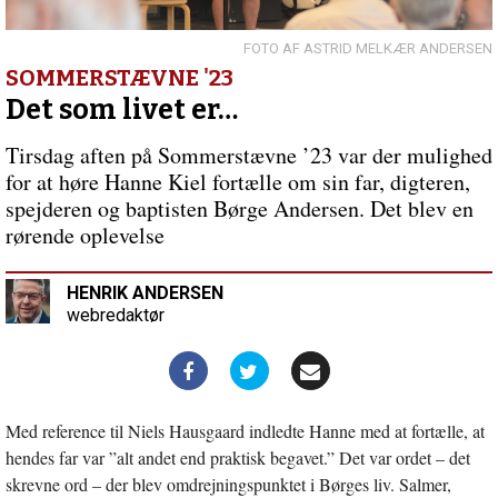
åbnede
Sommerstævne
’23
ASTRID MELKÆR ANDERSEN
med
SOMMERSTÆVNE '23
et
Det som livet er…
brag
af
Tirsdag aften på Sommerstævne ’23 var der mulighed
en
for at høre Hanne Kiel fortælle om sin far, digteren,
koncert
spejderen og baptisten Børge Andersen. Det blev en
rørende oplevelse
HENRIK ANDERSEN
webredaktør
Med reference til Niels Hausgaard indledte Hanne med at fortælle, at
hendes far var ”alt andet end praktisk begavet.” Det var ordet – det
skrevne ord – der blev omdrejningspunktet i Børges liv. Salmer,