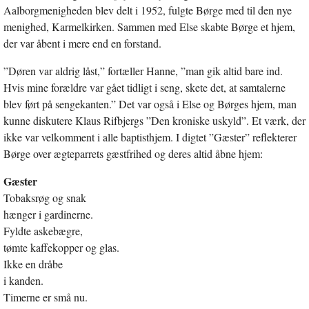
Aalborgmenigheden blev delt i 1952, fulgte Børge med til den nye
menighed, Karmelkirken. Sammen med Else skabte Børge et hjem,
der var åbent i mere end en forstand.
”Døren var aldrig låst,” fortæller Hanne, ”man gik altid bare ind.
Hvis mine forældre var gået tidligt i seng, skete det, at samtalerne
blev ført på sengekanten.” Det var også i Else og Børges hjem, man
kunne diskutere Klaus Rifbjergs ”Den kroniske uskyld”. Et værk, der
ikke var velkomment i alle baptisthjem. I digtet ”Gæster” reflekterer
Børge over ægteparrets gæstfrihed og deres altid åbne hjem:
Gæster
Tobaksrøg og snak
hænger i gardinerne.
Fyldte askebægre,
tømte kaffekopper og glas.
Ikke en dråbe
i kanden.
Timerne er små nu.