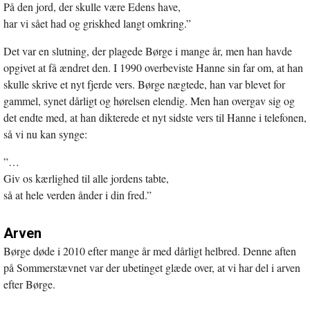
På den jord, der skulle være Edens have,
har vi sået had og griskhed langt omkring.”
Det var en slutning, der plagede Børge i mange år, men han havde
opgivet at få ændret den. I 1990 overbeviste Hanne sin far om, at han
skulle skrive et nyt fjerde vers. Børge nægtede, han var blevet for
gammel, synet dårligt og hørelsen elendig. Men han overgav sig og
det endte med, at han dikterede et nyt sidste vers til Hanne i telefonen,
så vi nu kan synge:
”…
Giv os kærlighed til alle jordens tabte,
så at hele verden ånder i din fred.”
Arven
Børge døde i 2010 efter mange år med dårligt helbred. Denne aften
på Sommerstævnet var der ubetinget glæde over, at vi har del i arven
efter Børge.