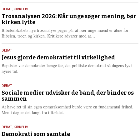
s
2.
DEBAT
,
KIRKELIV
m
juni
Trosanalysen 2026: Når unge søger mening, bør
e
kirken lytte
2026
r
e
Bibelselskabets nye trosanalyse peger på, at især unge mænd er åbne for
L
Bibelen, troen og kirken. Kritikere advarer mod at…
æ
s
18.
DEBAT
m
maj
Jesus gjorde demokratiet til virkelighed
e
2026
r
Baptister var demokrater længe før, det politiske demokrati så dagens lys i
e
nyere tid.
18.
DEBAT
maj
Sociale medier udvisker de bånd, der binder os
sammen
2026
At have ret til sin egen opmærksomhed burde være en fundamental frihed.
Men i dag er det langt fra tilfældet.
18.
DEBAT
,
KIRKELIV
maj
Demokrati som samtale