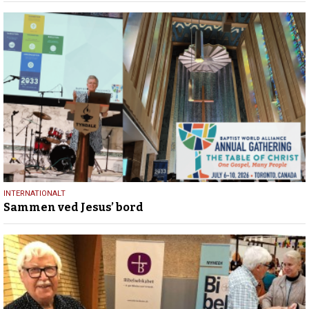
17.
INTERNATIONALT
Sammen ved Jesus’ bord
juli
2026