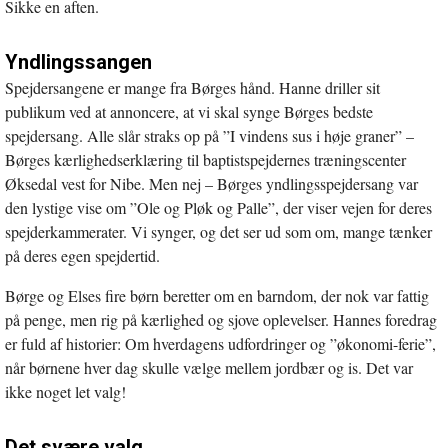
Sikke en aften.
Yndlingssangen
Spejdersangene er mange fra Børges hånd. Hanne driller sit
publikum ved at annoncere, at vi skal synge Børges bedste
spejdersang. Alle slår straks op på ”I vindens sus i høje graner” –
Børges kærlighedserklæring til baptistspejdernes træningscenter
Øksedal vest for Nibe. Men nej – Børges yndlingsspejdersang var
den lystige vise om ”Ole og Pløk og Palle”, der viser vejen for deres
spejderkammerater. Vi synger, og det ser ud som om, mange tænker
på deres egen spejdertid.
Børge og Elses fire børn beretter om en barndom, der nok var fattig
på penge, men rig på kærlighed og sjove oplevelser. Hannes foredrag
er fuld af historier: Om hverdagens udfordringer og ”økonomi-ferie”,
når børnene hver dag skulle vælge mellem jordbær og is. Det var
ikke noget let valg!
Det svære valg