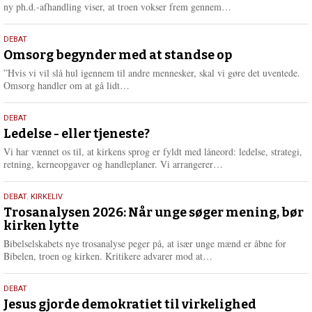
e
L
ny ph.d.-afhandling viser, at troen vokser frem gennem…
æ
s
9.
DEBAT
m
juli
Omsorg begynder med at standse op
e
2026
r
”Hvis vi vil slå hul igennem til andre mennesker, skal vi gøre det uventede.
e
L
Omsorg handler om at gå lidt…
æ
s
10.
DEBAT
m
juni
Ledelse - eller tjeneste?
e
2026
r
Vi har vænnet os til, at kirkens sprog er fyldt med låneord: ledelse, strategi,
e
L
retning, kerneopgaver og handleplaner. Vi arrangerer…
æ
s
2.
DEBAT
,
KIRKELIV
m
juni
Trosanalysen 2026: Når unge søger mening, bør
e
kirken lytte
2026
r
e
Bibelselskabets nye trosanalyse peger på, at især unge mænd er åbne for
L
Bibelen, troen og kirken. Kritikere advarer mod at…
æ
s
18.
DEBAT
m
maj
Jesus gjorde demokratiet til virkelighed
e