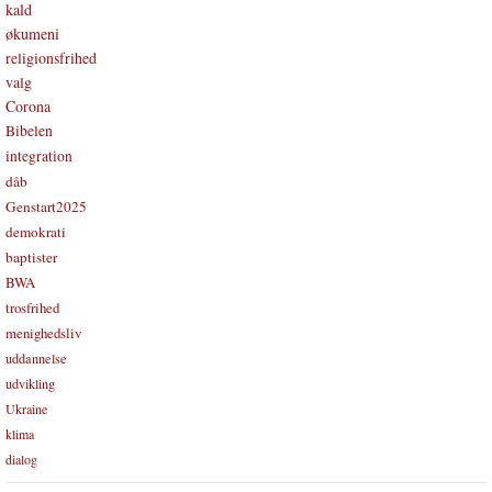
kald
økumeni
religionsfrihed
valg
Corona
Bibelen
integration
dåb
Genstart2025
demokrati
baptister
BWA
trosfrihed
menighedsliv
uddannelse
udvikling
Ukraine
klima
dialog