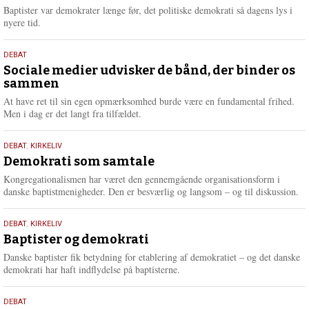
2026
r
Baptister var demokrater længe før, det politiske demokrati så dagens lys i
e
nyere tid.
18.
DEBAT
maj
Sociale medier udvisker de bånd, der binder os
sammen
2026
At have ret til sin egen opmærksomhed burde være en fundamental frihed.
Men i dag er det langt fra tilfældet.
18.
DEBAT
,
KIRKELIV
maj
Demokrati som samtale
2026
Kongregationalismen har været den gennemgående organisationsform i
danske baptistmenigheder. Den er besværlig og langsom – og til diskussion.
18.
DEBAT
,
KIRKELIV
maj
Baptister og demokrati
2026
Danske baptister fik betydning for etablering af demokratiet – og det danske
demokrati har haft indflydelse på baptisterne.
18.
DEBAT