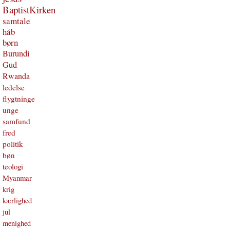
BaptistKirken
samtale
håb
børn
Burundi
Gud
Rwanda
ledelse
flygtninge
unge
samfund
fred
politik
bøn
teologi
Myanmar
krig
kærlighed
jul
menighed