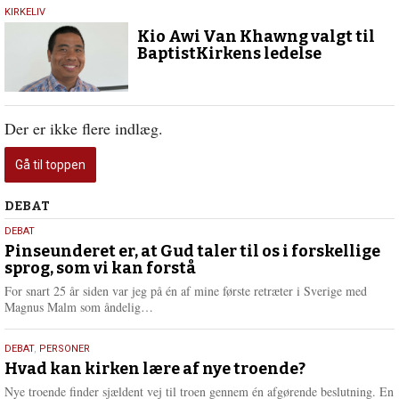
18.
KIRKELIV
september
Kio Awi Van Khawng valgt til
2018
BaptistKirkens ledelse
Der er ikke flere indlæg.
Gå til toppen
Debat
DEBAT
5.
DEBAT
august
Pinseunderet er, at Gud taler til os i forskellige
sprog, som vi kan forstå
2026
For snart 25 år siden var jeg på én af mine første retræter i Sverige med
L
Magnus Malm som åndelig…
æ
s
25.
DEBAT
,
PERSONER
m
juli
Hvad kan kirken lære af nye troende?
e
2026
r
Nye troende finder sjældent vej til troen gennem én afgørende beslutning. En