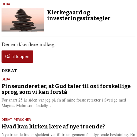
5.
DEBAT
august
Kierkegaard og
2021
investeringsstrategier
Der er ikke flere indlæg.
Gå til toppen
Debat
DEBAT
5.
DEBAT
august
Pinseunderet er, at Gud taler til os i forskellige
sprog, som vi kan forstå
2026
For snart 25 år siden var jeg på én af mine første retræter i Sverige med
L
Magnus Malm som åndelig…
æ
s
25.
DEBAT
,
PERSONER
m
juli
Hvad kan kirken lære af nye troende?
e
2026
r
Nye troende finder sjældent vej til troen gennem én afgørende beslutning. En