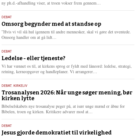
e
L
ny ph.d.-afhandling viser, at troen vokser frem gennem…
æ
s
9.
DEBAT
m
juli
Omsorg begynder med at standse op
e
2026
r
”Hvis vi vil slå hul igennem til andre mennesker, skal vi gøre det uventede.
e
L
Omsorg handler om at gå lidt…
æ
s
10.
DEBAT
m
juni
Ledelse - eller tjeneste?
e
2026
r
Vi har vænnet os til, at kirkens sprog er fyldt med låneord: ledelse, strategi,
e
L
retning, kerneopgaver og handleplaner. Vi arrangerer…
æ
s
2.
DEBAT
,
KIRKELIV
m
juni
Trosanalysen 2026: Når unge søger mening, bør
e
kirken lytte
2026
r
e
Bibelselskabets nye trosanalyse peger på, at især unge mænd er åbne for
L
Bibelen, troen og kirken. Kritikere advarer mod at…
æ
s
18.
DEBAT
m
maj
Jesus gjorde demokratiet til virkelighed
e