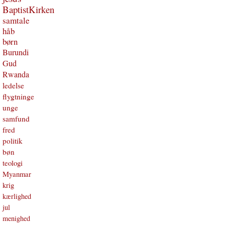
BaptistKirken
samtale
håb
børn
Burundi
Gud
Rwanda
ledelse
flygtninge
unge
samfund
fred
politik
bøn
teologi
Myanmar
krig
kærlighed
jul
menighed