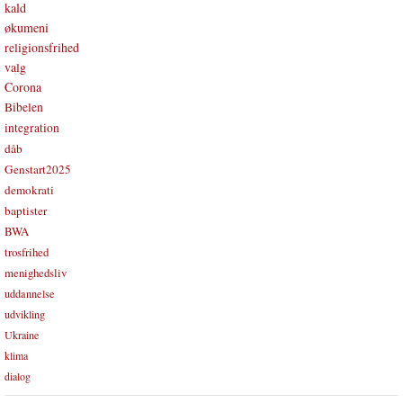
kald
økumeni
religionsfrihed
valg
Corona
Bibelen
integration
dåb
Genstart2025
demokrati
baptister
BWA
trosfrihed
menighedsliv
uddannelse
udvikling
Ukraine
klima
dialog