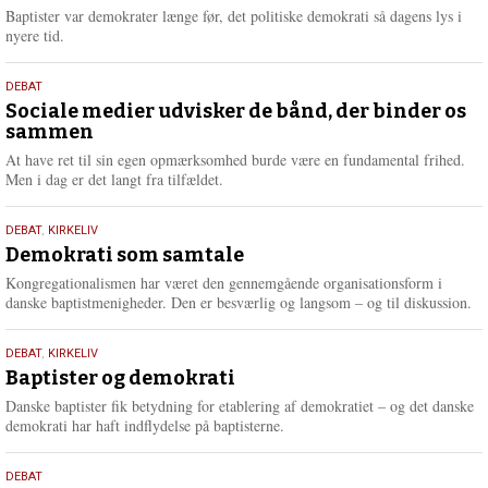
2026
r
Baptister var demokrater længe før, det politiske demokrati så dagens lys i
e
nyere tid.
18.
DEBAT
maj
Sociale medier udvisker de bånd, der binder os
sammen
2026
At have ret til sin egen opmærksomhed burde være en fundamental frihed.
Men i dag er det langt fra tilfældet.
18.
DEBAT
,
KIRKELIV
maj
Demokrati som samtale
2026
Kongregationalismen har været den gennemgående organisationsform i
danske baptistmenigheder. Den er besværlig og langsom – og til diskussion.
18.
DEBAT
,
KIRKELIV
maj
Baptister og demokrati
2026
Danske baptister fik betydning for etablering af demokratiet – og det danske
demokrati har haft indflydelse på baptisterne.
18.
DEBAT