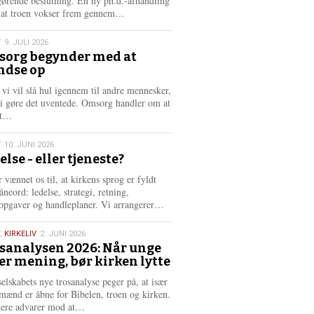
gørende beslutning. En ny ph.d.-afhandling
L
, at troen vokser frem gennem…
æ
s
T
9. JULI 2026
m
org begynder med at
e
ndse op
6
r
e
 vi vil slå hul igennem til andre mennesker,
vi gøre det uventede. Omsorg handler om at
L
dt…
æ
s
T
10. JUNI 2026
m
else - eller tjeneste?
e
6
r
 vænnet os til, at kirkens sprog er fyldt
e
neord: ledelse, strategi, retning,
L
opgaver og handleplaner. Vi arrangerer…
æ
s
,
KIRKELIV
2. JUNI 2026
m
sanalysen 2026: Når unge
e
er mening, bør kirken lytte
6
r
e
selskabets nye trosanalyse peger på, at især
mænd er åbne for Bibelen, troen og kirken.
L
kere advarer mod at…