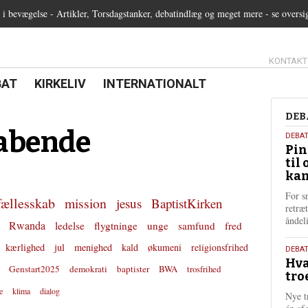
 bevægelse - Artikler, Torsdagstanker, debatindlæg og meget mere - se oversi
13.0:
KONTAKT
0:
21.0:
22.0:
BAT
KIRKELIV
INTERNATIONALT
Deb
DEB
abende
5.
DEBA
Pin
augu
til 
202
kan
For s
fællesskab
mission
jesus
BaptistKirken
retræ
ånde
Rwanda
ledelse
flygtninge
unge
samfund
fred
kærlighed
jul
menighed
kald
økumeni
religionsfrihed
25.
DEBAT
Hva
juli
Genstart2025
demokrati
baptister
BWA
trosfrihed
tro
202
e
klima
dialog
Nye t