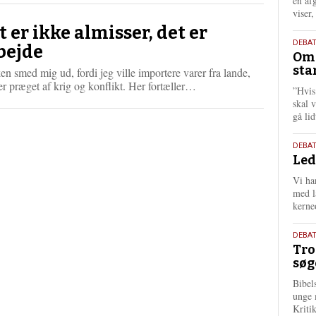
én af
viser
t er ikke almisser, det er
9.
DEBA
bejde
Oms
juli
sta
n smed mig ud, fordi jeg ville importere varer fra lande,
202
L
r præget af krig og konflikt. Her fortæller…
”Hvis
æ
skal 
s
gå li
m
e
10.
DEBA
r
Led
juni
e
202
Vi har
med lå
kerne
2.
DEBAT
Tro
juni
søg
202
Bibel
unge 
Kriti