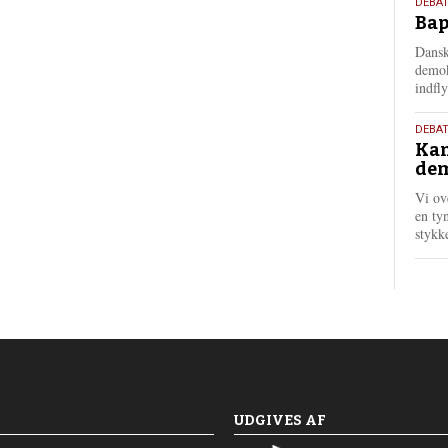
18.
DEBAT
Bap
maj
202
Dansk
demok
indfly
18.
DEBA
Kan
maj
dem
202
Vi ov
en tyn
stykk
UDGIVES AF