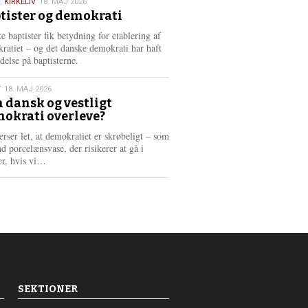
,
KIRKELIV
18. MAJ 2026
tister og demokrati
6
e baptister fik betydning for etablering af
ratiet – og det danske demokrati har haft
delse på baptisterne.
T
18. MAJ 2026
 dansk og vestligt
okrati overleve?
6
erser let, at demokratiet er skrøbeligt – som
d porcelænsvase, der risikerer at gå i
L
er, hvis vi…
æ
s
m
e
r
e
SEKTIONER