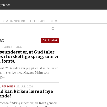
gten her
14.0:
15.0:
16.0:
OM BAPTIST.DK
HELE BLADET
STØT
at
AT
Gå til debat
T
5. AUGUST 2026
seunderet er, at Gud taler
st
os i forskellige sprog, som vi
6
 forstå
nart 25 år siden var jeg på én af mine første
ter i Sverige med Magnus Malm som
L
lig…
æ
s
,
PERSONER
25. JULI 2026
m
d kan kirken lære af nye
e
ende?
6
r
e
roende finder sjældent vej til troen gennem