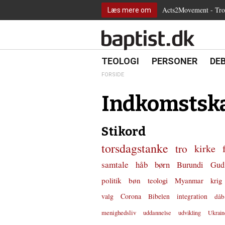
2.0:
Spring
Vend
Gå
Teologi
Acts2Movement - Tro i
Læs mere om
3.0:
menu
tilbage
til
Personer
4.0:
over
til
vores
Debat
5.0:
og
forsiden
guide
Kirkeliv
6.0:
gå
for
Internationalt
til
tilgængelighed
18.0:
19.0:
20.
8.0:
TEOLOGI
PERSONER
DE
Teologi
indhold
9.0:
Personer
FORSIDE
10.0:
Debat
11.0:
Kirkeliv
Indkomstsk
12.0:
Internationalt
Stikord
torsdagstanke
tro
kirke
samtale
håb
børn
Burundi
Gud
politik
bøn
teologi
Myanmar
krig
valg
Corona
Bibelen
integration
dåb
menighedsliv
uddannelse
udvikling
Ukrain