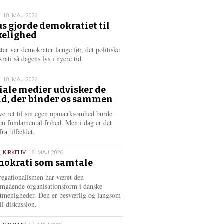
æ
s
T
18. MAJ 2026
m
us gjorde demokratiet til
e
kelighed
6
r
e
ster var demokrater længe før, det politiske
rati så dagens lys i nyere tid.
T
18. MAJ 2026
iale medier udvisker de
d, der binder os sammen
6
ve ret til sin egen opmærksomhed burde
en fundamental frihed. Men i dag er det
fra tilfældet.
,
KIRKELIV
18. MAJ 2026
okrati som samtale
6
egationalismen har været den
mgående organisationsform i danske
stmenigheder. Den er besværlig og langsom
il diskussion.