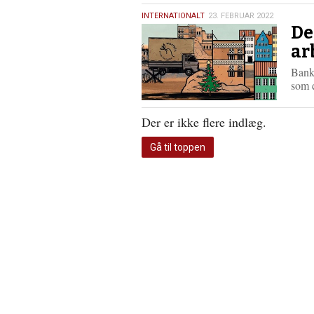
23.
INTERNATIONALT
23. FEBRUAR 2022
De
februar
2022
ar
Banke
som e
Der er ikke flere indlæg.
Gå til toppen