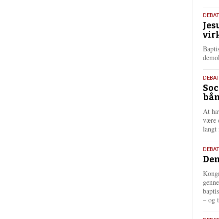
18.
DEBA
Jes
maj
vir
202
Bapti
demok
18.
DEBA
Soc
maj
bån
202
At ha
være 
langt 
18.
DEBAT
Dem
maj
202
Kongr
genne
bapti
– og t