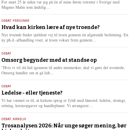
For snart 25 år siden var jeg på én af mine første retræter i Sverige med
L
Magnus Malm som åndelig…
æ
s
25.
DEBAT
,
PERSONER
m
juli
Hvad kan kirken lære af nye troende?
e
2026
r
Nye troende finder sjældent vej til troen gennem én afgørende beslutning. En
e
L
ny ph.d.-afhandling viser, at troen vokser frem gennem…
æ
s
9.
DEBAT
m
juli
Omsorg begynder med at standse op
e
2026
r
”Hvis vi vil slå hul igennem til andre mennesker, skal vi gøre det uventede.
e
L
Omsorg handler om at gå lidt…
æ
s
10.
DEBAT
m
juni
Ledelse - eller tjeneste?
e
2026
r
Vi har vænnet os til, at kirkens sprog er fyldt med låneord: ledelse, strategi,
e
L
retning, kerneopgaver og handleplaner. Vi arrangerer…
æ
s
2.
DEBAT
,
KIRKELIV
m
juni
Trosanalysen 2026: Når unge søger mening, bør
e