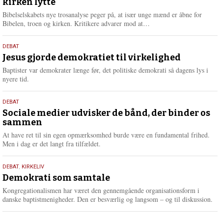
kirken lytte
2026
r
e
Bibelselskabets nye trosanalyse peger på, at især unge mænd er åbne for
L
Bibelen, troen og kirken. Kritikere advarer mod at…
æ
s
18.
DEBAT
m
maj
Jesus gjorde demokratiet til virkelighed
e
2026
r
Baptister var demokrater længe før, det politiske demokrati så dagens lys i
e
nyere tid.
18.
DEBAT
maj
Sociale medier udvisker de bånd, der binder os
sammen
2026
At have ret til sin egen opmærksomhed burde være en fundamental frihed.
Men i dag er det langt fra tilfældet.
18.
DEBAT
,
KIRKELIV
maj
Demokrati som samtale
2026
Kongregationalismen har været den gennemgående organisationsform i
danske baptistmenigheder. Den er besværlig og langsom – og til diskussion.