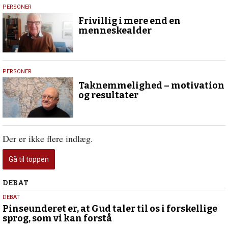
6.
PERSONER
april
Frivillig i mere end en
2022
menneskealder
22.
PERSONER
februar
Taknemmelighed – motivation
2022
og resultater
Der er ikke flere indlæg.
Gå til toppen
Debat
DEBAT
5.
DEBAT
august
Pinseunderet er, at Gud taler til os i forskellige
sprog, som vi kan forstå
2026