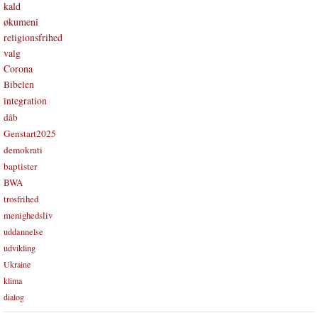
kald
økumeni
religionsfrihed
valg
Corona
Bibelen
integration
dåb
Genstart2025
demokrati
baptister
BWA
trosfrihed
menighedsliv
uddannelse
udvikling
Ukraine
klima
dialog