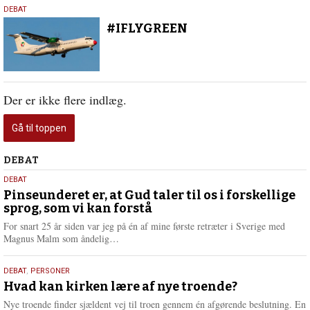
16.
DEBAT
august
#IFLYGREEN
2019
Der er ikke flere indlæg.
Gå til toppen
Debat
DEBAT
5.
DEBAT
august
Pinseunderet er, at Gud taler til os i forskellige
sprog, som vi kan forstå
2026
For snart 25 år siden var jeg på én af mine første retræter i Sverige med
L
Magnus Malm som åndelig…
æ
s
25.
DEBAT
,
PERSONER
m
juli
Hvad kan kirken lære af nye troende?
e
2026
r
Nye troende finder sjældent vej til troen gennem én afgørende beslutning. En