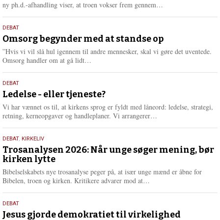
e
L
ny ph.d.-afhandling viser, at troen vokser frem gennem…
æ
s
9.
DEBAT
m
juli
Omsorg begynder med at standse op
e
2026
r
”Hvis vi vil slå hul igennem til andre mennesker, skal vi gøre det uventede.
e
L
Omsorg handler om at gå lidt…
æ
s
10.
DEBAT
m
juni
Ledelse - eller tjeneste?
e
2026
r
Vi har vænnet os til, at kirkens sprog er fyldt med låneord: ledelse, strategi,
e
L
retning, kerneopgaver og handleplaner. Vi arrangerer…
æ
s
2.
DEBAT
,
KIRKELIV
m
juni
Trosanalysen 2026: Når unge søger mening, bør
e
kirken lytte
2026
r
e
Bibelselskabets nye trosanalyse peger på, at især unge mænd er åbne for
L
Bibelen, troen og kirken. Kritikere advarer mod at…
æ
s
18.
DEBAT
m
maj
Jesus gjorde demokratiet til virkelighed
e