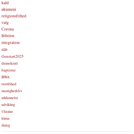
kald
økumeni
religionsfrihed
valg
Corona
Bibelen
integration
dåb
Genstart2025
demokrati
baptister
BWA
trosfrihed
menighedsliv
uddannelse
udvikling
Ukraine
klima
dialog