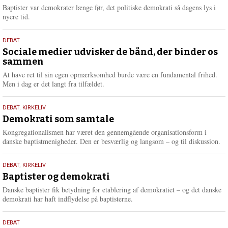
2026
r
Baptister var demokrater længe før, det politiske demokrati så dagens lys i
e
nyere tid.
18.
DEBAT
maj
Sociale medier udvisker de bånd, der binder os
sammen
2026
At have ret til sin egen opmærksomhed burde være en fundamental frihed.
Men i dag er det langt fra tilfældet.
18.
DEBAT
,
KIRKELIV
maj
Demokrati som samtale
2026
Kongregationalismen har været den gennemgående organisationsform i
danske baptistmenigheder. Den er besværlig og langsom – og til diskussion.
18.
DEBAT
,
KIRKELIV
maj
Baptister og demokrati
2026
Danske baptister fik betydning for etablering af demokratiet – og det danske
demokrati har haft indflydelse på baptisterne.
18.
DEBAT