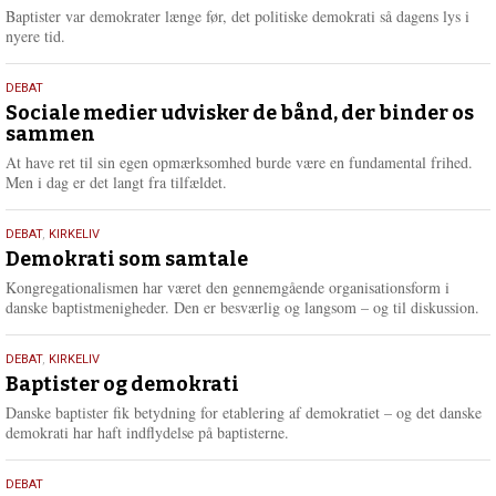
2026
r
Baptister var demokrater længe før, det politiske demokrati så dagens lys i
e
nyere tid.
18.
DEBAT
maj
Sociale medier udvisker de bånd, der binder os
sammen
2026
At have ret til sin egen opmærksomhed burde være en fundamental frihed.
Men i dag er det langt fra tilfældet.
18.
DEBAT
,
KIRKELIV
maj
Demokrati som samtale
2026
Kongregationalismen har været den gennemgående organisationsform i
danske baptistmenigheder. Den er besværlig og langsom – og til diskussion.
18.
DEBAT
,
KIRKELIV
maj
Baptister og demokrati
2026
Danske baptister fik betydning for etablering af demokratiet – og det danske
demokrati har haft indflydelse på baptisterne.
18.
DEBAT