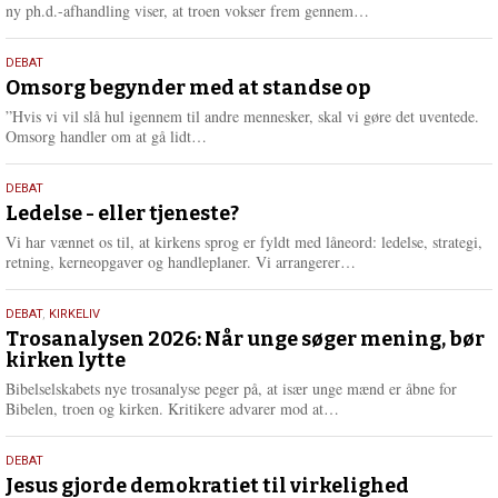
e
L
ny ph.d.-afhandling viser, at troen vokser frem gennem…
æ
s
9.
DEBAT
m
juli
Omsorg begynder med at standse op
e
2026
r
”Hvis vi vil slå hul igennem til andre mennesker, skal vi gøre det uventede.
e
L
Omsorg handler om at gå lidt…
æ
s
10.
DEBAT
m
juni
Ledelse - eller tjeneste?
e
2026
r
Vi har vænnet os til, at kirkens sprog er fyldt med låneord: ledelse, strategi,
e
L
retning, kerneopgaver og handleplaner. Vi arrangerer…
æ
s
2.
DEBAT
,
KIRKELIV
m
juni
Trosanalysen 2026: Når unge søger mening, bør
e
kirken lytte
2026
r
e
Bibelselskabets nye trosanalyse peger på, at især unge mænd er åbne for
L
Bibelen, troen og kirken. Kritikere advarer mod at…
æ
s
18.
DEBAT
m
maj
Jesus gjorde demokratiet til virkelighed
e