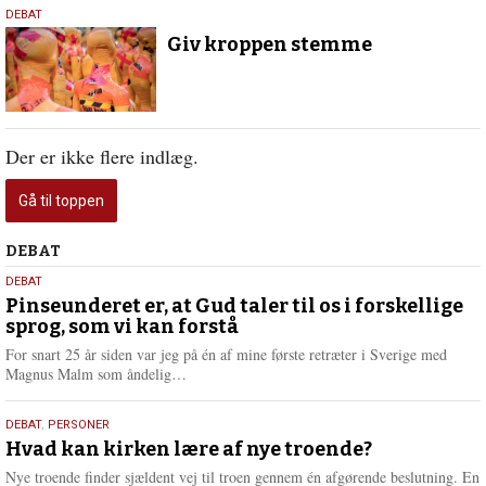
4.
DEBAT
februar
Giv kroppen stemme
2021
Der er ikke flere indlæg.
Gå til toppen
Debat
DEBAT
5.
DEBAT
august
Pinseunderet er, at Gud taler til os i forskellige
sprog, som vi kan forstå
2026
For snart 25 år siden var jeg på én af mine første retræter i Sverige med
L
Magnus Malm som åndelig…
æ
s
25.
DEBAT
,
PERSONER
m
juli
Hvad kan kirken lære af nye troende?
e
2026
r
Nye troende finder sjældent vej til troen gennem én afgørende beslutning. En