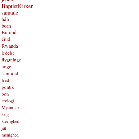
BaptistKirken
samtale
håb
børn
Burundi
Gud
Rwanda
ledelse
flygtninge
unge
samfund
fred
politik
bøn
teologi
Myanmar
krig
kærlighed
jul
menighed