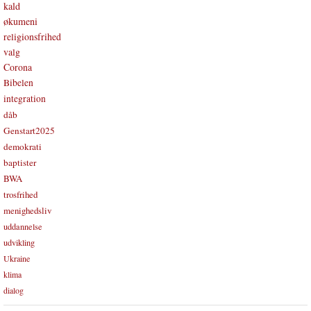
kald
økumeni
religionsfrihed
valg
Corona
Bibelen
integration
dåb
Genstart2025
demokrati
baptister
BWA
trosfrihed
menighedsliv
uddannelse
udvikling
Ukraine
klima
dialog