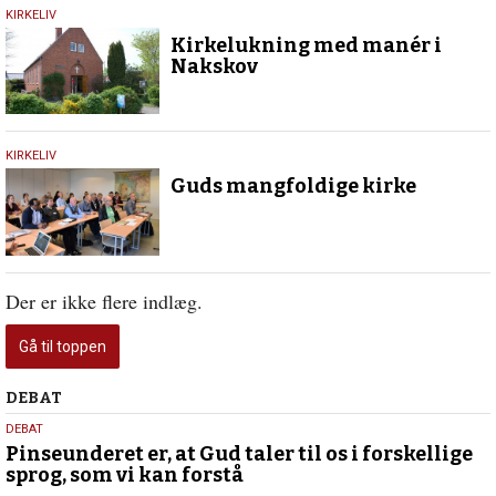
1.
KIRKELIV
maj
Kirkelukning med manér i
2019
Nakskov
9.
KIRKELIV
maj
Guds mangfoldige kirke
2018
Der er ikke flere indlæg.
Gå til toppen
Debat
DEBAT
5.
DEBAT
august
Pinseunderet er, at Gud taler til os i forskellige
sprog, som vi kan forstå
2026