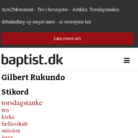
1.0:
Spring
Vend
Gå
Forside
2.0:
menu
tilbage
til
Teologi
Acts2Movement - Tro i bevægelse - Artikler, Torsdagstanker,
3.0:
over
til
vores
Personer
debatindlæg og meget mere - se oversigten her
4.0:
og
forsiden
guide
Debat
5.0:
gå
for
Kirkeliv
6.0:
til
tilgængelighed
Internationalt
Læs mere om
indhold
7.0:
Forside
8.0:
Teologi
9.0:
Personer
10.0:
Debat
11.0:
Kirkeliv
Gilbert Rukundo
12.0:
Internationalt
Stikord
torsdagstanke
tro
kirke
fællesskab
mission
jesus