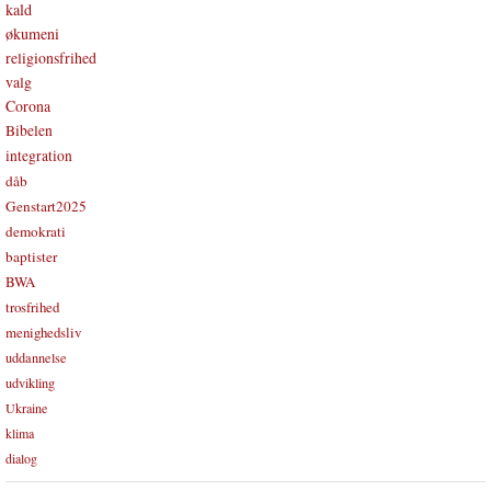
kald
økumeni
religionsfrihed
valg
Corona
Bibelen
integration
dåb
Genstart2025
demokrati
baptister
BWA
trosfrihed
menighedsliv
uddannelse
udvikling
Ukraine
klima
dialog