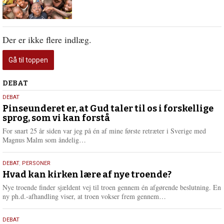
Der er ikke flere indlæg.
Gå til toppen
Debat
DEBAT
5.
DEBAT
august
Pinseunderet er, at Gud taler til os i forskellige
sprog, som vi kan forstå
2026
For snart 25 år siden var jeg på én af mine første retræter i Sverige med
L
Magnus Malm som åndelig…
æ
s
25.
DEBAT
,
PERSONER
m
juli
Hvad kan kirken lære af nye troende?
e
2026
r
Nye troende finder sjældent vej til troen gennem én afgørende beslutning. En
e
L
ny ph.d.-afhandling viser, at troen vokser frem gennem…
æ
s
9.
DEBAT
m