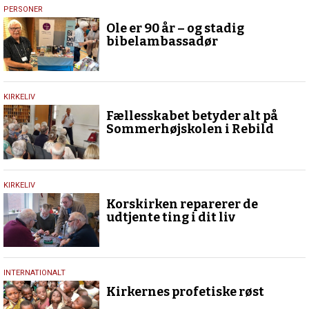
12.
PERSONER
juli
Ole er 90 år – og stadig
2026
bibelambassadør
16.
KIRKELIV
juli
Fællesskabet betyder alt på
2024
Sommerhøjskolen i Rebild
2.
KIRKELIV
januar
Korskirken reparerer de
2024
udtjente ting i dit liv
28.
INTERNATIONALT
september
Kirkernes profetiske røst
2020