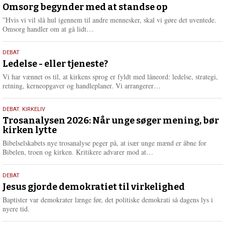
juli
Omsorg begynder med at standse op
e
2026
r
”Hvis vi vil slå hul igennem til andre mennesker, skal vi gøre det uventede.
e
L
Omsorg handler om at gå lidt…
æ
s
10.
DEBAT
m
juni
Ledelse - eller tjeneste?
e
2026
r
Vi har vænnet os til, at kirkens sprog er fyldt med låneord: ledelse, strategi,
e
L
retning, kerneopgaver og handleplaner. Vi arrangerer…
æ
s
2.
DEBAT
,
KIRKELIV
m
juni
Trosanalysen 2026: Når unge søger mening, bør
e
kirken lytte
2026
r
e
Bibelselskabets nye trosanalyse peger på, at især unge mænd er åbne for
L
Bibelen, troen og kirken. Kritikere advarer mod at…
æ
s
18.
DEBAT
m
maj
Jesus gjorde demokratiet til virkelighed
e
2026
r
Baptister var demokrater længe før, det politiske demokrati så dagens lys i
e
nyere tid.