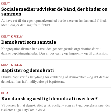
18.
DEBAT
maj
Sociale medier udvisker de bånd, der binder os
sammen
2026
At have ret til sin egen opmærksomhed burde være en fundamental frihed.
Men i dag er det langt fra tilfældet.
18.
DEBAT
,
KIRKELIV
maj
Demokrati som samtale
2026
Kongregationalismen har været den gennemgående organisationsform i
danske baptistmenigheder. Den er besværlig og langsom – og til diskussion.
18.
DEBAT
,
KIRKELIV
maj
Baptister og demokrati
2026
Danske baptister fik betydning for etablering af demokratiet – og det danske
demokrati har haft indflydelse på baptisterne.
18.
DEBAT
maj
Kan dansk og vestligt demokrati overleve?
2026
Vi overser let, at demokratiet er skrøbeligt – som en tynd porcelænsvase, der
L
risikerer at gå i stykker, hvis vi…