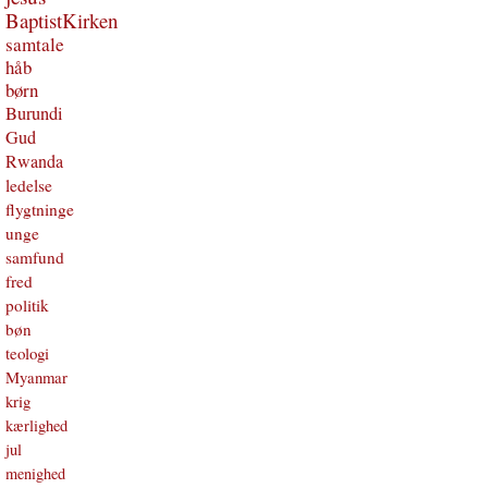
BaptistKirken
samtale
håb
børn
Burundi
Gud
Rwanda
ledelse
flygtninge
unge
samfund
fred
politik
bøn
teologi
Myanmar
krig
kærlighed
jul
menighed