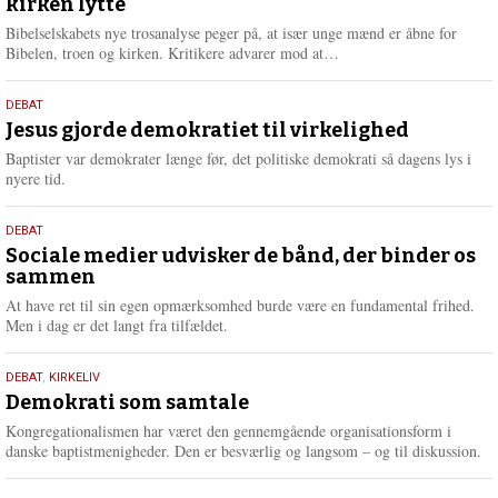
kirken lytte
2026
r
e
Bibelselskabets nye trosanalyse peger på, at især unge mænd er åbne for
L
Bibelen, troen og kirken. Kritikere advarer mod at…
æ
s
18.
DEBAT
m
maj
Jesus gjorde demokratiet til virkelighed
e
2026
r
Baptister var demokrater længe før, det politiske demokrati så dagens lys i
e
nyere tid.
18.
DEBAT
maj
Sociale medier udvisker de bånd, der binder os
sammen
2026
At have ret til sin egen opmærksomhed burde være en fundamental frihed.
Men i dag er det langt fra tilfældet.
18.
DEBAT
,
KIRKELIV
maj
Demokrati som samtale
2026
Kongregationalismen har været den gennemgående organisationsform i
danske baptistmenigheder. Den er besværlig og langsom – og til diskussion.