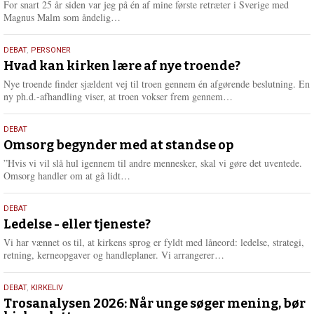
For snart 25 år siden var jeg på én af mine første retræter i Sverige med
L
Magnus Malm som åndelig…
æ
s
25.
DEBAT
,
PERSONER
m
juli
Hvad kan kirken lære af nye troende?
e
2026
r
Nye troende finder sjældent vej til troen gennem én afgørende beslutning. En
e
L
ny ph.d.-afhandling viser, at troen vokser frem gennem…
æ
s
9.
DEBAT
m
juli
Omsorg begynder med at standse op
e
2026
r
”Hvis vi vil slå hul igennem til andre mennesker, skal vi gøre det uventede.
e
L
Omsorg handler om at gå lidt…
æ
s
10.
DEBAT
m
juni
Ledelse - eller tjeneste?
e
2026
r
Vi har vænnet os til, at kirkens sprog er fyldt med låneord: ledelse, strategi,
e
L
retning, kerneopgaver og handleplaner. Vi arrangerer…
æ
s
2.
DEBAT
,
KIRKELIV
m
juni
Trosanalysen 2026: Når unge søger mening, bør
e