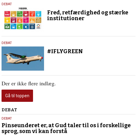
15.
DEBAT
oktober
Fred, retfærdighed og stærke
2019
institutioner
16.
DEBAT
august
#IFLYGREEN
2019
Der er ikke flere indlæg.
Gå til toppen
Debat
DEBAT
5.
DEBAT
august
Pinseunderet er, at Gud taler til os i forskellige
sprog, som vi kan forstå
2026