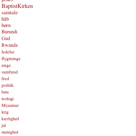
BaptistKirken
samtale
håb
børn
Burundi
Gud
Rwanda
ledelse
flygtninge
unge
samfund
fred
politik
bøn
teologi
Myanmar
krig
kærlighed
jul
menighed