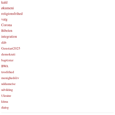
kald
økumeni
religionsfrihed
valg
Corona
Bibelen
integration
dåb
Genstart2025
demokrati
baptister
BWA
trosfrihed
menighedsliv
uddannelse
udvikling
Ukraine
klima
dialog