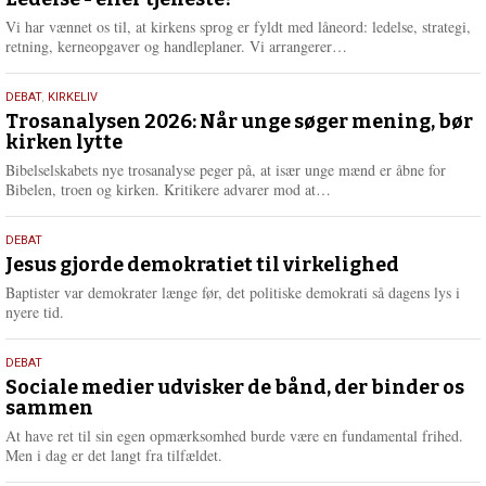
juni
e
2026
r
Vi har vænnet os til, at kirkens sprog er fyldt med låneord: ledelse, strategi,
e
L
retning, kerneopgaver og handleplaner. Vi arrangerer…
æ
s
2.
DEBAT
,
KIRKELIV
m
juni
Trosanalysen 2026: Når unge søger mening, bør
e
kirken lytte
2026
r
e
Bibelselskabets nye trosanalyse peger på, at især unge mænd er åbne for
L
Bibelen, troen og kirken. Kritikere advarer mod at…
æ
s
18.
DEBAT
m
maj
Jesus gjorde demokratiet til virkelighed
e
2026
r
Baptister var demokrater længe før, det politiske demokrati så dagens lys i
e
nyere tid.
18.
DEBAT
maj
Sociale medier udvisker de bånd, der binder os
sammen
2026
At have ret til sin egen opmærksomhed burde være en fundamental frihed.
Men i dag er det langt fra tilfældet.