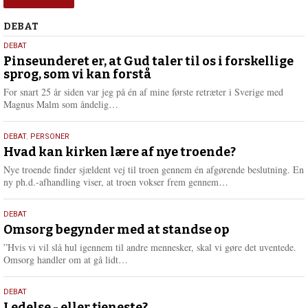
Debat
DEBAT
5.
DEBAT
august
Pinseunderet er, at Gud taler til os i forskellige
sprog, som vi kan forstå
2026
For snart 25 år siden var jeg på én af mine første retræter i Sverige med
L
Magnus Malm som åndelig…
æ
s
25.
DEBAT
,
PERSONER
m
juli
Hvad kan kirken lære af nye troende?
e
2026
r
Nye troende finder sjældent vej til troen gennem én afgørende beslutning. En
e
L
ny ph.d.-afhandling viser, at troen vokser frem gennem…
æ
s
9.
DEBAT
m
juli
Omsorg begynder med at standse op
e
2026
r
”Hvis vi vil slå hul igennem til andre mennesker, skal vi gøre det uventede.
e
L
Omsorg handler om at gå lidt…
æ
s
10.
DEBAT
m
Ledelse - eller tjeneste?