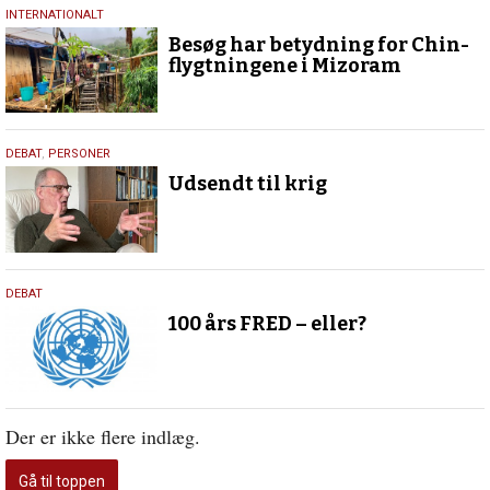
5.
INTERNATIONALT
februar
Besøg har betydning for Chin-
2024
flygtningene i Mizoram
16.
DEBAT
,
PERSONER
februar
Udsendt til krig
2023
19.
DEBAT
oktober
100 års FRED – eller?
2019
Der er ikke flere indlæg.
Gå til toppen