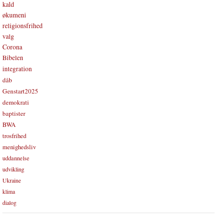
kald
økumeni
religionsfrihed
valg
Corona
Bibelen
integration
dåb
Genstart2025
demokrati
baptister
BWA
trosfrihed
menighedsliv
uddannelse
udvikling
Ukraine
klima
dialog