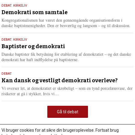
18.
DEBAT
,
KIRKELIV
maj
Demokrati som samtale
2026
Kongregationalismen har været den gennemgående organisationsform i
danske baptistmenigheder. Den er besværlig og langsom – og til diskussion.
18.
DEBAT
,
KIRKELIV
maj
Baptister og demokrati
2026
Danske baptister fik betydning for etablering af demokratiet – og det danske
demokrati har haft indflydelse på baptisterne.
18.
DEBAT
maj
Kan dansk og vestligt demokrati overleve?
2026
Vi overser let, at demokratiet er skrøbeligt – som en tynd porcelænsvase, der
L
risikerer at gå i stykker, hvis vi…
æ
s
m
Gå til debat
e
r
e
Vi bruger cookies for at sikre din brugeroplevelse. Fortsat brug