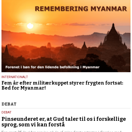
2.
INTERNATIONALT
Fem år efter militærkuppet styrer frygten fortsat:
februar
Bed for Myanmar!
2026
Debat
DEBAT
5.
DEBAT
august
Pinseunderet er, at Gud taler til os i forskellige
sprog, som vi kan forstå
2026