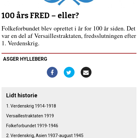
indlæg:
At
være
100 års FRED – eller?
i
Kristus
Folkeforbundet blev oprettet i år for 100 år siden. Det
–
var en del af Versaillestraktaten, fredsslutningen efter
livsmod
1. Verdenskrig.
på
trods
ASGER HYLLEBERG
Lidt historie
1. Verdenskrig 1914-1918
Versaillestraktaten 1919
Folkeforbundet 1919-1946
2. Verdenskrig, Asien 1937-august 1945