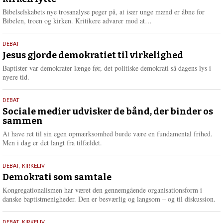
2026
e
Bibelselskabets nye trosanalyse peger på, at især unge mænd er åbne for
L
Bibelen, troen og kirken. Kritikere advarer mod at…
æ
s
18.
DEBAT
m
maj
Jesus gjorde demokratiet til virkelighed
e
2026
r
Baptister var demokrater længe før, det politiske demokrati så dagens lys i
e
nyere tid.
18.
DEBAT
maj
Sociale medier udvisker de bånd, der binder os
sammen
2026
At have ret til sin egen opmærksomhed burde være en fundamental frihed.
Men i dag er det langt fra tilfældet.
18.
DEBAT
,
KIRKELIV
maj
Demokrati som samtale
2026
Kongregationalismen har været den gennemgående organisationsform i
danske baptistmenigheder. Den er besværlig og langsom – og til diskussion.
DEBAT
,
KIRKELIV