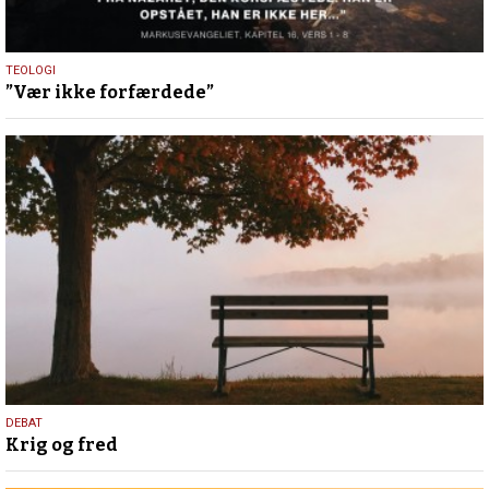
4.
TEOLOGI
”Vær ikke forfærdede”
april
2026
19.
DEBAT
Krig og fred
marts
2026