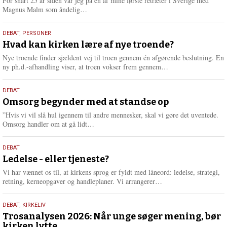
For snart 25 år siden var jeg på én af mine første retræter i Sverige med
L
Magnus Malm som åndelig…
æ
s
25.
DEBAT
,
PERSONER
m
juli
Hvad kan kirken lære af nye troende?
e
2026
r
Nye troende finder sjældent vej til troen gennem én afgørende beslutning. En
e
L
ny ph.d.-afhandling viser, at troen vokser frem gennem…
æ
s
9.
DEBAT
m
juli
Omsorg begynder med at standse op
e
2026
r
”Hvis vi vil slå hul igennem til andre mennesker, skal vi gøre det uventede.
e
L
Omsorg handler om at gå lidt…
æ
s
10.
DEBAT
m
juni
Ledelse - eller tjeneste?
e
2026
r
Vi har vænnet os til, at kirkens sprog er fyldt med låneord: ledelse, strategi,
e
L
retning, kerneopgaver og handleplaner. Vi arrangerer…
æ
s
2.
DEBAT
,
KIRKELIV
m
juni
Trosanalysen 2026: Når unge søger mening, bør
e
kirken lytte
r