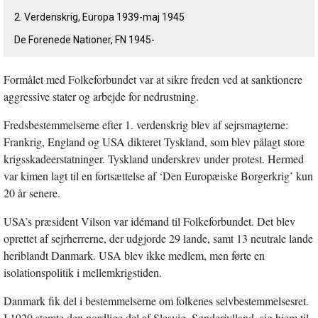
2. Verdenskrig, Europa 1939-maj 1945
De Forenede Nationer, FN 1945-
Formålet med Folkeforbundet var at sikre freden ved at sanktionere
aggressive stater og arbejde for nedrustning.
Fredsbestemmelserne efter 1. verdenskrig blev af sejrsmagterne:
Frankrig, England og USA dikteret Tyskland, som blev pålagt store
krigsskadeerstatninger. Tyskland underskrev under protest. Hermed
var kimen lagt til en fortsættelse af ‘Den Europæiske Borgerkrig’ kun
20 år senere.
USA’s præsident Vilson var idémand til Folkeforbundet. Det blev
oprettet af sejrherrerne, der udgjorde 29 lande, samt 13 neutrale lande
heriblandt Danmark. USA blev ikke medlem, men førte en
isolationspolitik i mellemkrigstiden.
Danmark fik del i bestemmelserne om folkenes selvbestemmelsesret.
I 1920 stemte den nordlige del af Slesvig, Sønderjylland, sig hjem til