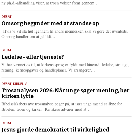
e
L
ny ph.d.-afhandling viser, at troen vokser frem gennem…
æ
s
9.
DEBAT
m
juli
Omsorg begynder med at standse op
e
2026
r
”Hvis vi vil slå hul igennem til andre mennesker, skal vi gøre det uventede.
e
L
Omsorg handler om at gå lidt…
æ
s
10.
DEBAT
m
juni
Ledelse - eller tjeneste?
e
2026
r
Vi har vænnet os til, at kirkens sprog er fyldt med låneord: ledelse, strategi,
e
L
retning, kerneopgaver og handleplaner. Vi arrangerer…
æ
s
2.
DEBAT
,
KIRKELIV
m
juni
Trosanalysen 2026: Når unge søger mening, bør
e
kirken lytte
2026
r
e
Bibelselskabets nye trosanalyse peger på, at især unge mænd er åbne for
L
Bibelen, troen og kirken. Kritikere advarer mod at…
æ
s
18.
DEBAT
m
maj
Jesus gjorde demokratiet til virkelighed
e