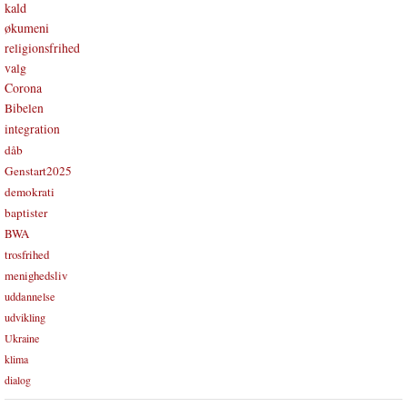
kald
økumeni
religionsfrihed
valg
Corona
Bibelen
integration
dåb
Genstart2025
demokrati
baptister
BWA
trosfrihed
menighedsliv
uddannelse
udvikling
Ukraine
klima
dialog