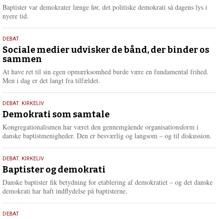
2026
r
Baptister var demokrater længe før, det politiske demokrati så dagens lys i
e
nyere tid.
18.
DEBAT
maj
Sociale medier udvisker de bånd, der binder os
sammen
2026
At have ret til sin egen opmærksomhed burde være en fundamental frihed.
Men i dag er det langt fra tilfældet.
18.
DEBAT
,
KIRKELIV
maj
Demokrati som samtale
2026
Kongregationalismen har været den gennemgående organisationsform i
danske baptistmenigheder. Den er besværlig og langsom – og til diskussion.
18.
DEBAT
,
KIRKELIV
maj
Baptister og demokrati
2026
Danske baptister fik betydning for etablering af demokratiet – og det danske
demokrati har haft indflydelse på baptisterne.
18.
DEBAT