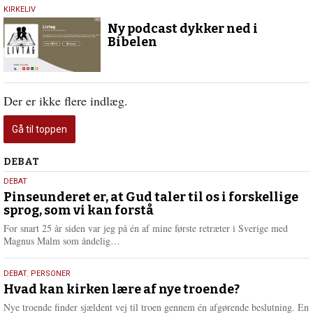
5.
KIRKELIV
februar
Ny podcast dykker ned i
2021
Bibelen
Der er ikke flere indlæg.
Gå til toppen
Debat
DEBAT
5.
DEBAT
august
Pinseunderet er, at Gud taler til os i forskellige
sprog, som vi kan forstå
2026
For snart 25 år siden var jeg på én af mine første retræter i Sverige med
L
Magnus Malm som åndelig…
æ
s
25.
DEBAT
,
PERSONER
m
juli
Hvad kan kirken lære af nye troende?
e
2026
r
Nye troende finder sjældent vej til troen gennem én afgørende beslutning. En