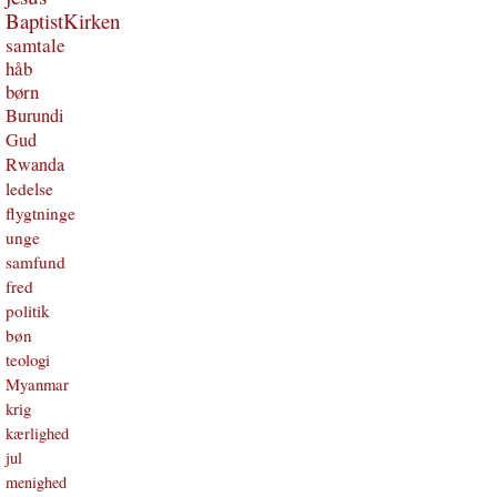
BaptistKirken
samtale
håb
børn
Burundi
Gud
Rwanda
ledelse
flygtninge
unge
samfund
fred
politik
bøn
teologi
Myanmar
krig
kærlighed
jul
menighed