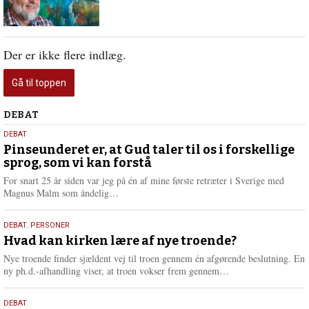
Der er ikke flere indlæg.
Gå til toppen
Debat
DEBAT
5.
DEBAT
august
Pinseunderet er, at Gud taler til os i forskellige
sprog, som vi kan forstå
2026
For snart 25 år siden var jeg på én af mine første retræter i Sverige med
L
Magnus Malm som åndelig…
æ
s
25.
DEBAT
,
PERSONER
m
juli
Hvad kan kirken lære af nye troende?
e
2026
r
Nye troende finder sjældent vej til troen gennem én afgørende beslutning. En
e
L
ny ph.d.-afhandling viser, at troen vokser frem gennem…
æ
s
9.
DEBAT
m