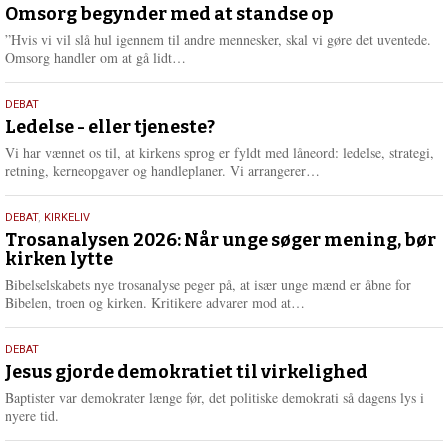
juli
Omsorg begynder med at standse op
e
2026
r
”Hvis vi vil slå hul igennem til andre mennesker, skal vi gøre det uventede.
e
L
Omsorg handler om at gå lidt…
æ
s
10.
DEBAT
m
juni
Ledelse - eller tjeneste?
e
2026
r
Vi har vænnet os til, at kirkens sprog er fyldt med låneord: ledelse, strategi,
e
L
retning, kerneopgaver og handleplaner. Vi arrangerer…
æ
s
2.
DEBAT
,
KIRKELIV
m
juni
Trosanalysen 2026: Når unge søger mening, bør
e
kirken lytte
2026
r
e
Bibelselskabets nye trosanalyse peger på, at især unge mænd er åbne for
L
Bibelen, troen og kirken. Kritikere advarer mod at…
æ
s
18.
DEBAT
m
maj
Jesus gjorde demokratiet til virkelighed
e
2026
r
Baptister var demokrater længe før, det politiske demokrati så dagens lys i
e
nyere tid.