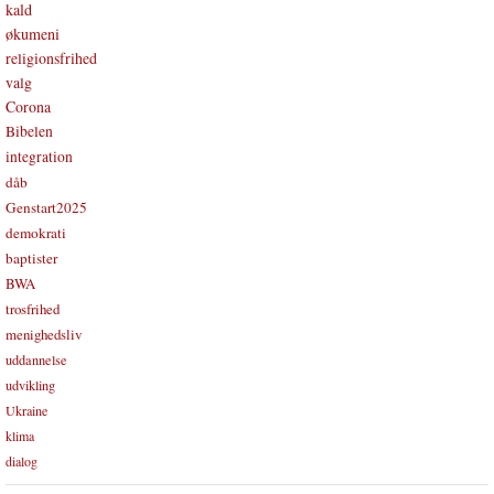
kald
økumeni
religionsfrihed
valg
Corona
Bibelen
integration
dåb
Genstart2025
demokrati
baptister
BWA
trosfrihed
menighedsliv
uddannelse
udvikling
Ukraine
klima
dialog