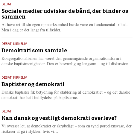
18.
DEBAT
maj
Sociale medier udvisker de bånd, der binder os
sammen
2026
At have ret til sin egen opmærksomhed burde være en fundamental frihed.
Men i dag er det langt fra tilfældet.
18.
DEBAT
,
KIRKELIV
maj
Demokrati som samtale
2026
Kongregationalismen har været den gennemgående organisationsform i
danske baptistmenigheder. Den er besværlig og langsom – og til diskussion.
18.
DEBAT
,
KIRKELIV
maj
Baptister og demokrati
2026
Danske baptister fik betydning for etablering af demokratiet – og det danske
demokrati har haft indflydelse på baptisterne.
18.
DEBAT
maj
Kan dansk og vestligt demokrati overleve?
2026
Vi overser let, at demokratiet er skrøbeligt – som en tynd porcelænsvase, der
L
risikerer at gå i stykker, hvis vi…