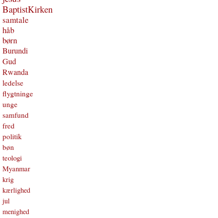
BaptistKirken
samtale
håb
børn
Burundi
Gud
Rwanda
ledelse
flygtninge
unge
samfund
fred
politik
bøn
teologi
Myanmar
krig
kærlighed
jul
menighed