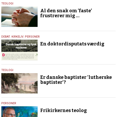
7.
TEOLOGI
marts
Al den snak om ’faste’
2024
frustrerer mig …
5.
DEBAT
,
KIRKELIV
,
PERSONER
maj
En doktordisputats værdig
2020
1.
TEOLOGI
februar
Er danske baptister 'lutherske
2017
baptister'?
25.
PERSONER
maj
Frikirkernes teolog
2016