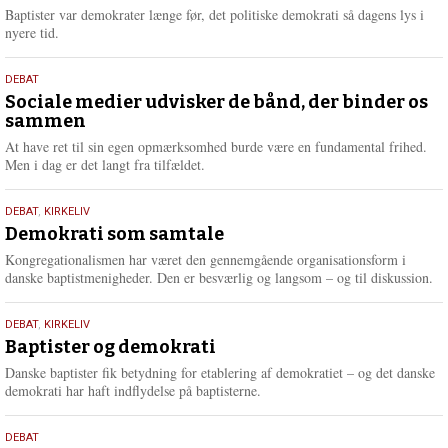
2026
r
Baptister var demokrater længe før, det politiske demokrati så dagens lys i
e
nyere tid.
18.
DEBAT
maj
Sociale medier udvisker de bånd, der binder os
sammen
2026
At have ret til sin egen opmærksomhed burde være en fundamental frihed.
Men i dag er det langt fra tilfældet.
18.
DEBAT
,
KIRKELIV
maj
Demokrati som samtale
2026
Kongregationalismen har været den gennemgående organisationsform i
danske baptistmenigheder. Den er besværlig og langsom – og til diskussion.
18.
DEBAT
,
KIRKELIV
maj
Baptister og demokrati
2026
Danske baptister fik betydning for etablering af demokratiet – og det danske
demokrati har haft indflydelse på baptisterne.
18.
DEBAT