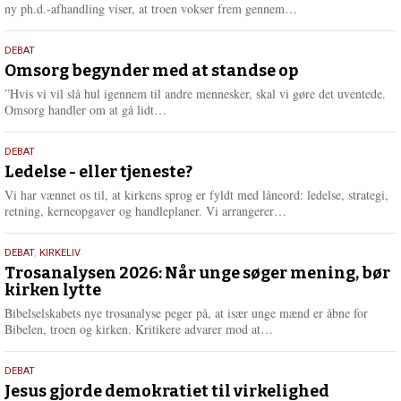
e
L
ny ph.d.-afhandling viser, at troen vokser frem gennem…
æ
s
9.
DEBAT
m
juli
Omsorg begynder med at standse op
e
2026
r
”Hvis vi vil slå hul igennem til andre mennesker, skal vi gøre det uventede.
e
L
Omsorg handler om at gå lidt…
æ
s
10.
DEBAT
m
juni
Ledelse - eller tjeneste?
e
2026
r
Vi har vænnet os til, at kirkens sprog er fyldt med låneord: ledelse, strategi,
e
L
retning, kerneopgaver og handleplaner. Vi arrangerer…
æ
s
2.
DEBAT
,
KIRKELIV
m
juni
Trosanalysen 2026: Når unge søger mening, bør
e
kirken lytte
2026
r
e
Bibelselskabets nye trosanalyse peger på, at især unge mænd er åbne for
L
Bibelen, troen og kirken. Kritikere advarer mod at…
æ
s
18.
DEBAT
m
maj
Jesus gjorde demokratiet til virkelighed
e