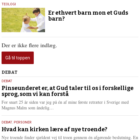
6.
TEOLOGI
juli
Er ethvert barn mon et Guds
2017
barn?
Der er ikke flere indlæg.
Gå til toppen
Debat
DEBAT
5.
DEBAT
august
Pinseunderet er, at Gud taler til os i forskellige
sprog, som vi kan forstå
2026
For snart 25 år siden var jeg på én af mine første retræter i Sverige med
L
Magnus Malm som åndelig…
æ
s
25.
DEBAT
,
PERSONER
m
juli
Hvad kan kirken lære af nye troende?
e
2026
r
Nye troende finder sjældent vej til troen gennem én afgørende beslutning. En