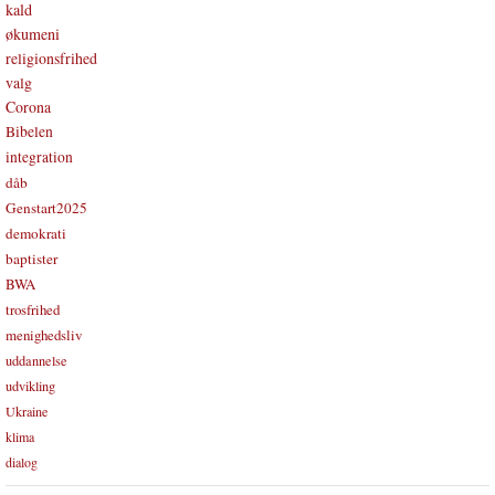
kald
økumeni
religionsfrihed
valg
Corona
Bibelen
integration
dåb
Genstart2025
demokrati
baptister
BWA
trosfrihed
menighedsliv
uddannelse
udvikling
Ukraine
klima
dialog