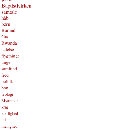
BaptistKirken
samtale
håb
børn
Burundi
Gud
Rwanda
ledelse
flygtninge
unge
samfund
fred
politik
bøn
teologi
Myanmar
krig
kærlighed
jul
menighed