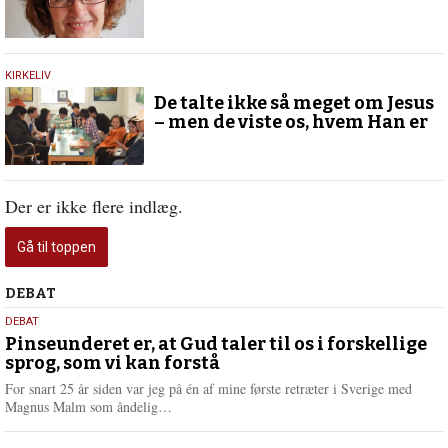
27.
KIRKELIV
november
De talte ikke så meget om Jesus
2015
– men de viste os, hvem Han er
Der er ikke flere indlæg.
Gå til toppen
Debat
DEBAT
5.
DEBAT
august
Pinseunderet er, at Gud taler til os i forskellige
sprog, som vi kan forstå
2026
For snart 25 år siden var jeg på én af mine første retræter i Sverige med
L
Magnus Malm som åndelig…
æ
s