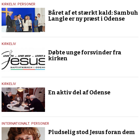
23.
KIRKELIV
,
PERSONER
september
Båret af et stærkt kald: Sambuh
2025
Langle er ny præst i Odense
17.
KIRKELIV
juni
Døbte unge forsvinder fra
2020
kirken
21.
KIRKELIV
februar
En aktiv del af Odense
2019
5.
INTERNATIONALT
,
PERSONER
december
Pludselig stod Jesus foran dem
2017