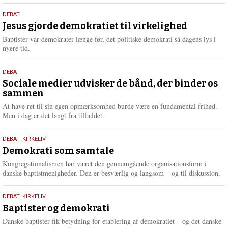
s
18.
DEBAT
m
maj
Jesus gjorde demokratiet til virkelighed
e
2026
r
Baptister var demokrater længe før, det politiske demokrati så dagens lys i
e
nyere tid.
18.
DEBAT
maj
Sociale medier udvisker de bånd, der binder os
sammen
2026
At have ret til sin egen opmærksomhed burde være en fundamental frihed.
Men i dag er det langt fra tilfældet.
18.
DEBAT
,
KIRKELIV
maj
Demokrati som samtale
2026
Kongregationalismen har været den gennemgående organisationsform i
danske baptistmenigheder. Den er besværlig og langsom – og til diskussion.
18.
DEBAT
,
KIRKELIV
maj
Baptister og demokrati
2026
Danske baptister fik betydning for etablering af demokratiet – og det danske