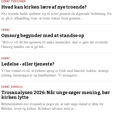
25.
DEBAT
,
PERSONER
m
juli
Hvad kan kirken lære af nye troende?
e
2026
r
Nye troende finder sjældent vej til troen gennem én afgørende beslutning. En
e
L
ny ph.d.-afhandling viser, at troen vokser frem gennem…
æ
s
9.
DEBAT
m
juli
Omsorg begynder med at standse op
e
2026
r
”Hvis vi vil slå hul igennem til andre mennesker, skal vi gøre det uventede.
e
L
Omsorg handler om at gå lidt…
æ
s
10.
DEBAT
m
juni
Ledelse - eller tjeneste?
e
2026
r
Vi har vænnet os til, at kirkens sprog er fyldt med låneord: ledelse, strategi,
e
L
retning, kerneopgaver og handleplaner. Vi arrangerer…
æ
s
2.
DEBAT
,
KIRKELIV
m
juni
Trosanalysen 2026: Når unge søger mening, bør
e
kirken lytte
2026
r
e
Bibelselskabets nye trosanalyse peger på, at især unge mænd er åbne for
L
Bibelen, troen og kirken. Kritikere advarer mod at…
æ