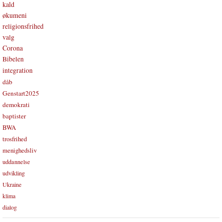
kald
økumeni
religionsfrihed
valg
Corona
Bibelen
integration
dåb
Genstart2025
demokrati
baptister
BWA
trosfrihed
menighedsliv
uddannelse
udvikling
Ukraine
klima
dialog