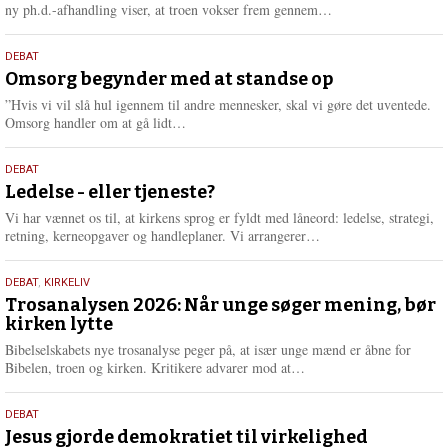
e
L
ny ph.d.-afhandling viser, at troen vokser frem gennem…
æ
s
9.
DEBAT
m
juli
Omsorg begynder med at standse op
e
2026
r
”Hvis vi vil slå hul igennem til andre mennesker, skal vi gøre det uventede.
e
L
Omsorg handler om at gå lidt…
æ
s
10.
DEBAT
m
juni
Ledelse - eller tjeneste?
e
2026
r
Vi har vænnet os til, at kirkens sprog er fyldt med låneord: ledelse, strategi,
e
L
retning, kerneopgaver og handleplaner. Vi arrangerer…
æ
s
2.
DEBAT
,
KIRKELIV
m
juni
Trosanalysen 2026: Når unge søger mening, bør
e
kirken lytte
2026
r
e
Bibelselskabets nye trosanalyse peger på, at især unge mænd er åbne for
L
Bibelen, troen og kirken. Kritikere advarer mod at…
æ
s
18.
DEBAT
m
maj
Jesus gjorde demokratiet til virkelighed
e