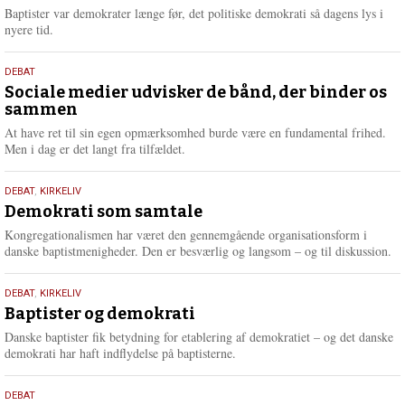
2026
r
Baptister var demokrater længe før, det politiske demokrati så dagens lys i
e
nyere tid.
18.
DEBAT
maj
Sociale medier udvisker de bånd, der binder os
sammen
2026
At have ret til sin egen opmærksomhed burde være en fundamental frihed.
Men i dag er det langt fra tilfældet.
18.
DEBAT
,
KIRKELIV
maj
Demokrati som samtale
2026
Kongregationalismen har været den gennemgående organisationsform i
danske baptistmenigheder. Den er besværlig og langsom – og til diskussion.
18.
DEBAT
,
KIRKELIV
maj
Baptister og demokrati
2026
Danske baptister fik betydning for etablering af demokratiet – og det danske
demokrati har haft indflydelse på baptisterne.
18.
DEBAT