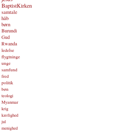
BaptistKirken
samtale
håb
børn
Burundi
Gud
Rwanda
ledelse
flygtninge
unge
samfund
fred
politik
bøn
teologi
Myanmar
krig
kærlighed
jul
menighed