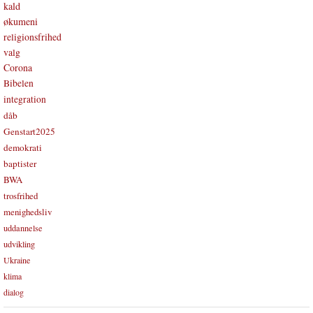
kald
økumeni
religionsfrihed
valg
Corona
Bibelen
integration
dåb
Genstart2025
demokrati
baptister
BWA
trosfrihed
menighedsliv
uddannelse
udvikling
Ukraine
klima
dialog