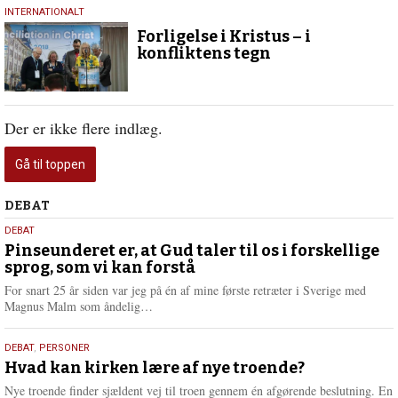
3.
INTERNATIONALT
oktober
Forligelse i Kristus – i
2018
konfliktens tegn
Der er ikke flere indlæg.
Gå til toppen
Debat
DEBAT
5.
DEBAT
august
Pinseunderet er, at Gud taler til os i forskellige
sprog, som vi kan forstå
2026
For snart 25 år siden var jeg på én af mine første retræter i Sverige med
L
Magnus Malm som åndelig…
æ
s
25.
DEBAT
,
PERSONER
m
juli
Hvad kan kirken lære af nye troende?
e
2026
r
Nye troende finder sjældent vej til troen gennem én afgørende beslutning. En