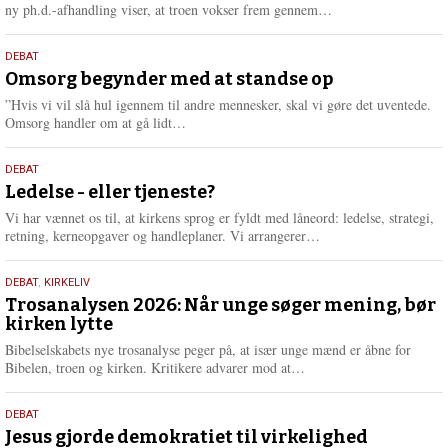
e
L
ny ph.d.-afhandling viser, at troen vokser frem gennem…
æ
s
9.
DEBAT
m
juli
Omsorg begynder med at standse op
e
2026
r
”Hvis vi vil slå hul igennem til andre mennesker, skal vi gøre det uventede.
e
L
Omsorg handler om at gå lidt…
æ
s
10.
DEBAT
m
juni
Ledelse - eller tjeneste?
e
2026
r
Vi har vænnet os til, at kirkens sprog er fyldt med låneord: ledelse, strategi,
e
L
retning, kerneopgaver og handleplaner. Vi arrangerer…
æ
s
2.
DEBAT
,
KIRKELIV
m
juni
Trosanalysen 2026: Når unge søger mening, bør
e
kirken lytte
2026
r
e
Bibelselskabets nye trosanalyse peger på, at især unge mænd er åbne for
L
Bibelen, troen og kirken. Kritikere advarer mod at…
æ
s
18.
DEBAT
m
maj
Jesus gjorde demokratiet til virkelighed
e