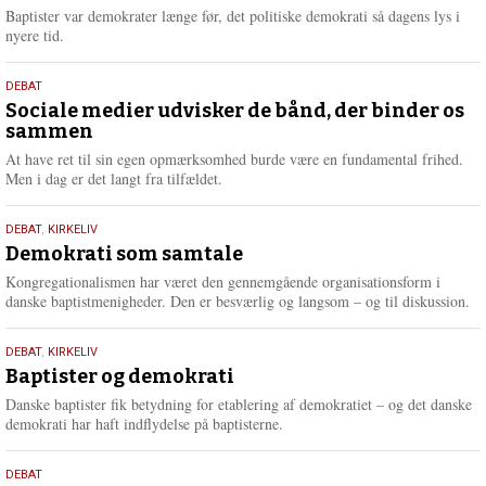
2026
r
Baptister var demokrater længe før, det politiske demokrati så dagens lys i
e
nyere tid.
18.
DEBAT
maj
Sociale medier udvisker de bånd, der binder os
sammen
2026
At have ret til sin egen opmærksomhed burde være en fundamental frihed.
Men i dag er det langt fra tilfældet.
18.
DEBAT
,
KIRKELIV
maj
Demokrati som samtale
2026
Kongregationalismen har været den gennemgående organisationsform i
danske baptistmenigheder. Den er besværlig og langsom – og til diskussion.
18.
DEBAT
,
KIRKELIV
maj
Baptister og demokrati
2026
Danske baptister fik betydning for etablering af demokratiet – og det danske
demokrati har haft indflydelse på baptisterne.
18.
DEBAT