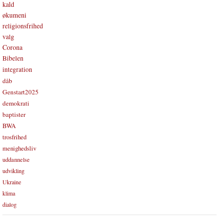
kald
økumeni
religionsfrihed
valg
Corona
Bibelen
integration
dåb
Genstart2025
demokrati
baptister
BWA
trosfrihed
menighedsliv
uddannelse
udvikling
Ukraine
klima
dialog