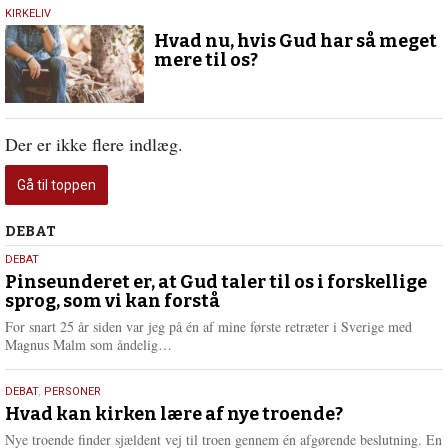
5.
KIRKELIV
december
Hvad nu, hvis Gud har så meget
2019
mere til os?
Der er ikke flere indlæg.
Gå til toppen
Debat
DEBAT
5.
DEBAT
august
Pinseunderet er, at Gud taler til os i forskellige
sprog, som vi kan forstå
2026
For snart 25 år siden var jeg på én af mine første retræter i Sverige med
L
Magnus Malm som åndelig…
æ
s
25.
DEBAT
,
PERSONER
m
juli
Hvad kan kirken lære af nye troende?
e
2026
r
Nye troende finder sjældent vej til troen gennem én afgørende beslutning. En