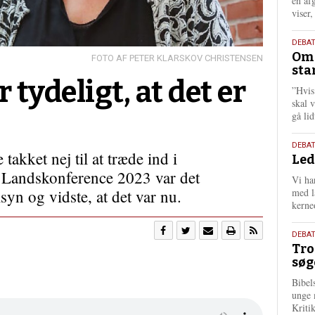
én af
viser
9.
DEBA
Oms
juli
PETER KLARSKOV CHRISTENSEN
sta
202
 tydeligt, at det er
”Hvis
skal 
gå li
10.
DEBA
takket nej til at træde ind i
Led
juni
å Landskonference 2023 var det
202
Vi har
syn og vidste, at det var nu.
med lå
kerne
2.
DEBAT
Tro
juni
søg
202
Bibel
unge 
Kriti