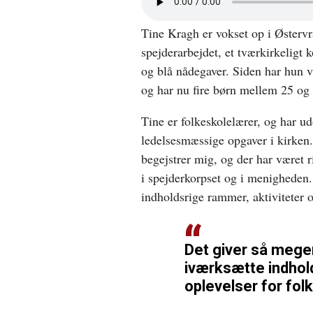
lyd
i
Tine Kragh er vokset op i Østervrå
nyt
vindue
spejderarbejdet, et tværkirkeligt 
og blå nådegaver. Siden har hun v
og har nu fire børn mellem 25 og 
Tine er folkeskolelærer, og har u
ledelsesmæssige opgaver i kirken.
begejstrer mig, og der har været 
i spejderkorpset og i menigheden
indholdsrige rammer, aktiviteter o
Det giver så mege
iværksætte indhold
oplevelser for folk