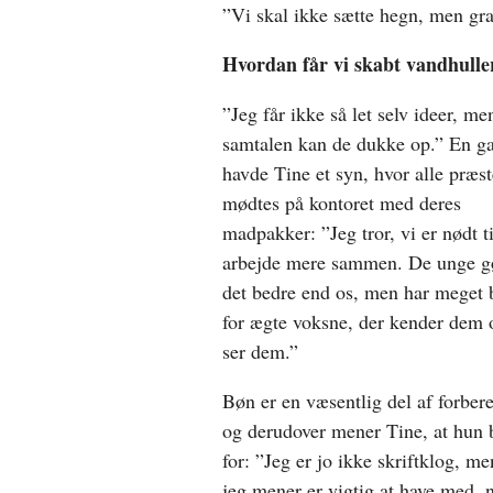
”Vi skal ikke sætte hegn, men gra
Hvordan får vi skabt vandhulle
”Jeg får ikke så let selv ideer, me
samtalen kan de dukke op.” En g
havde Tine et syn, hvor alle præst
mødtes på kontoret med deres
madpakker: ”Jeg tror, vi er nødt ti
arbejde mere sammen. De unge g
det bedre end os, men har meget 
for ægte voksne, der kender dem 
ser dem.”
Bøn er en væsentlig del af forber
og derudover mener Tine, at hun b
for: ”Jeg er jo ikke skriftklog, m
jeg mener er vigtig at have med, n