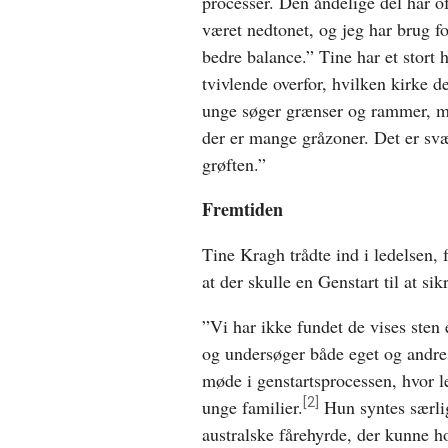
processer. Den åndelige del har of
været nedtonet, og jeg har brug f
bedre balance.” Tine har et stort 
tvivlende overfor, hvilken kirke d
unge søger grænser og rammer, m
der er mange gråzoner. Det er svæ
grøften.”
Fremtiden
Tine Kragh trådte ind i ledelsen, 
at der skulle en Genstart til at si
”Vi har ikke fundet de vises sten
og undersøger både eget og andres
møde i genstartsprocessen, hvor 
[2]
unge familier.
Hun syntes særli
australske fårehyrde, der kunne h