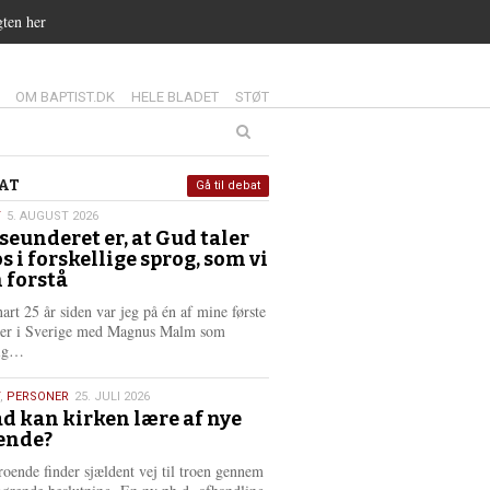
gten her
14.0:
15.0:
16.0:
OM BAPTIST.DK
HELE BLADET
STØT
at
AT
Gå til debat
T
5. AUGUST 2026
seunderet er, at Gud taler
st
os i forskellige sprog, som vi
6
 forstå
nart 25 år siden var jeg på én af mine første
ter i Sverige med Magnus Malm som
L
lig…
æ
s
,
PERSONER
25. JULI 2026
m
d kan kirken lære af nye
e
ende?
6
r
e
roende finder sjældent vej til troen gennem