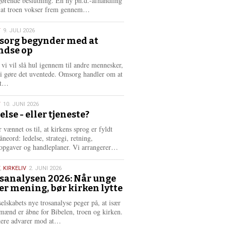
gørende beslutning. En ny ph.d.-afhandling
L
, at troen vokser frem gennem…
æ
s
T
9. JULI 2026
m
org begynder med at
e
ndse op
6
r
e
 vi vil slå hul igennem til andre mennesker,
vi gøre det uventede. Omsorg handler om at
L
dt…
æ
s
T
10. JUNI 2026
m
else - eller tjeneste?
e
6
r
 vænnet os til, at kirkens sprog er fyldt
e
neord: ledelse, strategi, retning,
L
opgaver og handleplaner. Vi arrangerer…
æ
s
,
KIRKELIV
2. JUNI 2026
m
sanalysen 2026: Når unge
e
er mening, bør kirken lytte
6
r
e
selskabets nye trosanalyse peger på, at især
mænd er åbne for Bibelen, troen og kirken.
L
kere advarer mod at…