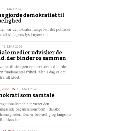
æ
s
T
18. MAJ 2026
m
us gjorde demokratiet til
e
kelighed
6
r
e
ster var demokrater længe før, det politiske
rati så dagens lys i nyere tid.
T
18. MAJ 2026
iale medier udvisker de
d, der binder os sammen
6
ve ret til sin egen opmærksomhed burde
en fundamental frihed. Men i dag er det
fra tilfældet.
,
KIRKELIV
18. MAJ 2026
okrati som samtale
6
egationalismen har været den
mgående organisationsform i danske
stmenigheder. Den er besværlig og langsom
il diskussion.