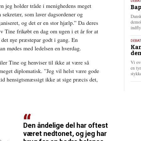
18.
DEBAT
en jeg holder tråde i menighedens meget
Bap
maj
n sekretær, som laver dagsordener og
202
Dansk
ganiseret, og det er en stor hjælp.” Da deres
demok
indfly
ev Tine frikøbt en dag om ugen i et år for at
 det nye præstepar godt i gang. En
18.
DEBA
Kan
kan mødes med ledelsen en hverdag.
maj
dem
202
er Tine og henviser til ikke at være så
Vi ov
en tyn
 meget diplomatisk. ”Jeg vil helst være gode
stykk
tid hensigtsmæssigt ikke at sige præcis det,
Den åndelige del har oftest
været nedtonet, og jeg har