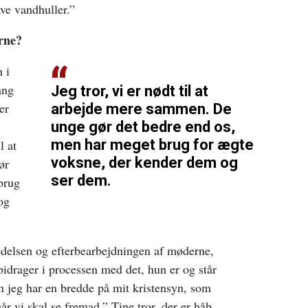
ve vandhuller.”
rne?
n i
ang
Jeg tror, vi er nødt til at
er
arbejde mere sammen. De
unge gør det bedre end os,
men har meget brug for ægte
l at
voksne, der kender dem og
ør
ser dem.
brug
og
edelsen og efterbearbejdningen af møderne,
idrager i processen med det, hun er og står
en jeg har en bredde på mit kristensyn, som
år vi skal se fremad.” Tine tror, der er håb