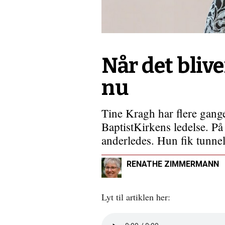
længere
ned
i
jorden
Når det bliver
nu
Tine Kragh har flere gange 
BaptistKirkens ledelse. P
anderledes. Hun fik tunnel
RENATHE ZIMMERMANN
Lyt til artiklen her:
Åbn