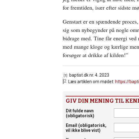
for fremtiden, især efter sidste m
Genstart er en spændende proces, 
sig som nybegynder på nogle omr
bidrage med. Tine får energi ved r
med mange kloge og kærlige mennes
forsøger at drikke af kilden!”
baptist.dk nr. 4. 2023
[1]
[2]
Læs artiklen om mødet:
https://bap
GIV DIN MENING TIL KEN
Dit fulde navn
(obligatorisk)
Email
(obligatorisk,
vil ikke blive vist)