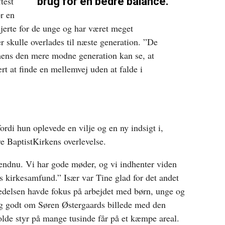
test
brug for en bedre balance.
or en
hjerte for de unge og har været meget
er skulle overlades til næste generation. ”De
ens den mere modne generation kan se, at
rt at finde en mellemvej uden at falde i
fordi hun oplevede en vilje og en ny indsigt i,
kre BaptistKirkens overlevelse.
 endnu. Vi har gode møder, og vi indhenter viden
 kirkesamfund.” Især var Tine glad for det andet
ledelsen havde fokus på arbejdet med børn, unge og
g godt om Søren Østergaards billede med den
olde styr på mange tusinde får på et kæmpe areal.