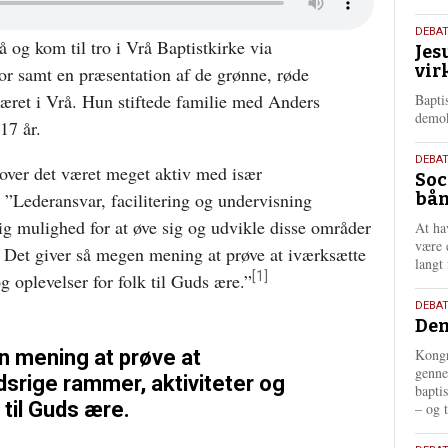
18.
DEBA
 og kom til tro i Vrå Baptistkirke via
Jes
maj
vir
kor samt en præsentation af de grønne, røde
202
æret i Vrå. Hun stiftede familie med Anders
Bapti
demok
17 år.
18.
DEBA
dover det været meget aktiv med især
Soc
maj
 ”Lederansvar, facilitering og undervisning
bån
202
rig mulighed for at øve sig og udvikle disse områder
At ha
være 
. Det giver så megen mening at prøve at iværksætte
langt 
[1]
g oplevelser for folk til Guds ære.”
18.
DEBAT
Dem
maj
202
n mening at prøve at
Kongr
genne
srige rammer, aktiviteter og
bapti
 til Guds ære.
– og t