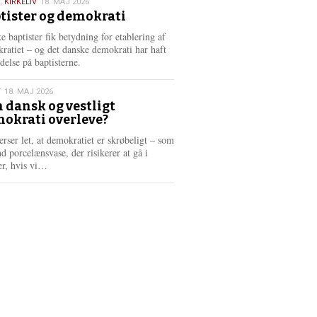
,
KIRKELIV
18. MAJ 2026
tister og demokrati
6
e baptister fik betydning for etablering af
ratiet – og det danske demokrati har haft
delse på baptisterne.
T
18. MAJ 2026
 dansk og vestligt
okrati overleve?
6
erser let, at demokratiet er skrøbeligt – som
d porcelænsvase, der risikerer at gå i
L
er, hvis vi…
æ
s
m
e
r
e