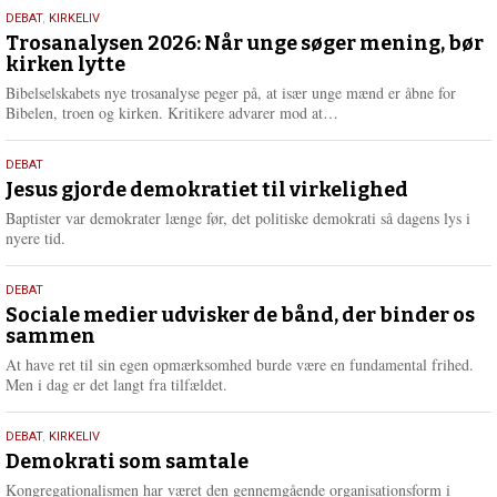
s
2.
DEBAT
,
KIRKELIV
m
juni
Trosanalysen 2026: Når unge søger mening, bør
e
kirken lytte
2026
r
e
Bibelselskabets nye trosanalyse peger på, at især unge mænd er åbne for
L
Bibelen, troen og kirken. Kritikere advarer mod at…
æ
s
18.
DEBAT
m
maj
Jesus gjorde demokratiet til virkelighed
e
2026
r
Baptister var demokrater længe før, det politiske demokrati så dagens lys i
e
nyere tid.
18.
DEBAT
maj
Sociale medier udvisker de bånd, der binder os
sammen
2026
At have ret til sin egen opmærksomhed burde være en fundamental frihed.
Men i dag er det langt fra tilfældet.
18.
DEBAT
,
KIRKELIV
maj
Demokrati som samtale
2026
Kongregationalismen har været den gennemgående organisationsform i