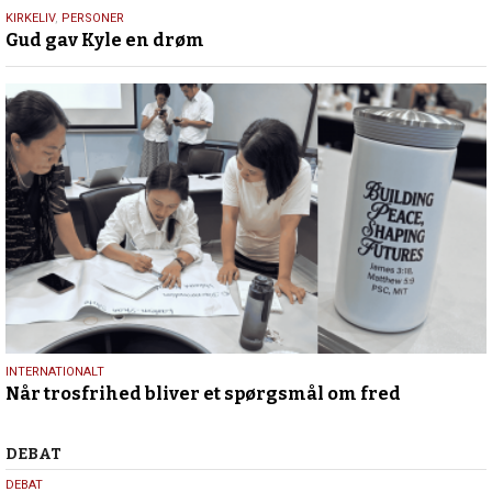
9.
KIRKELIV
,
PERSONER
Gud gav Kyle en drøm
juli
2026
29.
INTERNATIONALT
Når trosfrihed bliver et spørgsmål om fred
juni
2026
Debat
DEBAT
5.
DEBAT