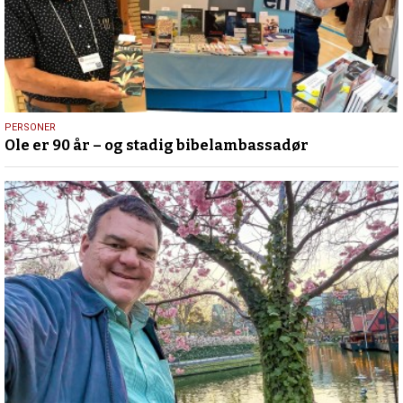
12.
PERSONER
Ole er 90 år – og stadig bibelambassadør
juli
2026