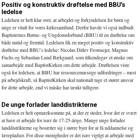
Positiv og konstruktiv drøftelse med BBU’s
nyt
ledelse
vindue
Ledelsen er helt klar over, at arbejdet og forkyndelsen for børn og
unge er vitalt for vores kirkesamfund. Derfor havde vi også indbudt
Baptisternes Børne- og Ungdomsforbund (BBU) til en drøftelse om
både nutid og fremtid. Ledelsen fik en meget positiv og konstruktiv
drøftelse med BBU’s ledelse: Nicolas Ditlev Fromsejer, Magnus
Fuchs og Sebastian Lund Bækgaard, som tilkendegav et ønske om
samarbejde med BaptistKirken om dette arbejde. Drøftelsen viste
også for ledelsen, at BBU har ressourcemæssige udfordringer – mest
på arbejdskraft, så BaptistKirken skal nationalt tage et større ansvar
for dette arbejde, end vi måske har tænkt tidligere.
De unge forlader landdistrikterne
Ledelsen er helt opmærksomme på, at der er steder, hvor det er svært
at have et arbejde for især de 17-25-årige. Mange unge forlader
landdistrikterne og bosætter sig i større byer for at få uddannelse og
lærepladser. For disse menigheder er det især vigtigt at arbejde med