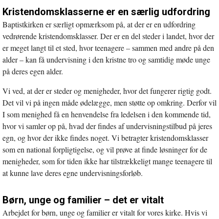
Kristendomsklasserne er en særlig udfordring
Baptistkirken er særligt opmærksom på, at der er en udfordring
vedrørende kristendomsklasser. Der er en del steder i landet, hvor der
er meget langt til et sted, hvor teenagere – sammen med andre på den
alder – kan få undervisning i den kristne tro og samtidig møde unge
på deres egen alder.
Vi ved, at der er steder og menigheder, hvor det fungerer rigtig godt.
Det vil vi på ingen måde ødelægge, men støtte op omkring. Derfor vil
I som menighed få en henvendelse fra ledelsen i den kommende tid,
hvor vi samler op på, hvad der findes af undervisningstilbud på jeres
egn, og hvor der ikke findes noget. Vi betragter kristendomsklasser
som en national forpligtigelse, og vil prøve at finde løsninger for de
menigheder, som for tiden ikke har tilstrækkeligt mange teenagere til
at kunne lave deres egne undervisningsforløb.
Børn, unge og familier – det er vitalt
Arbejdet for børn, unge og familier er vitalt for vores kirke. Hvis vi