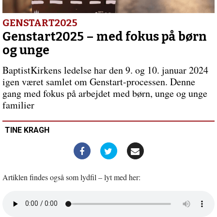
det,
vi
forsvarer?”
Forrige
GENSTART2025
indlæg:
Genstart2025 – med fokus på børn
Det
og unge
var
en
BaptistKirkens ledelse har den 9. og 10. januar 2024
mørk
igen været samlet om Genstart-processen. Denne
og
kold
gang med fokus på arbejdet med børn, unge og unge
aften…
familier
TINE KRAGH
Artiklen findes også som lydfil – lyt med her:
Åbn
lyd
i