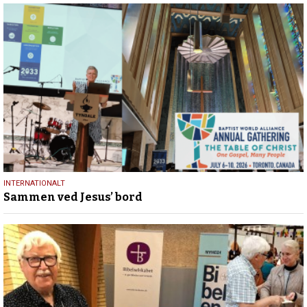
17.
INTERNATIONALT
Sammen ved Jesus’ bord
juli
2026