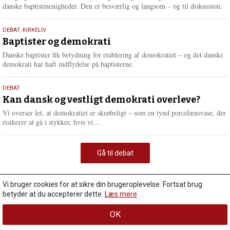
danske baptistmenigheder. Den er besværlig og langsom – og til diskussion.
18.
DEBAT
,
KIRKELIV
maj
Baptister og demokrati
2026
Danske baptister fik betydning for etablering af demokratiet – og det danske
demokrati har haft indflydelse på baptisterne.
18.
DEBAT
maj
Kan dansk og vestligt demokrati overleve?
2026
Vi overser let, at demokratiet er skrøbeligt – som en tynd porcelænsvase, der
L
risikerer at gå i stykker, hvis vi…
æ
s
m
Gå til debat
e
r
e
Vi bruger cookies for at sikre din brugeroplevelse. Fortsat brug
betyder at du accepterer dette.
Læs mere
OK