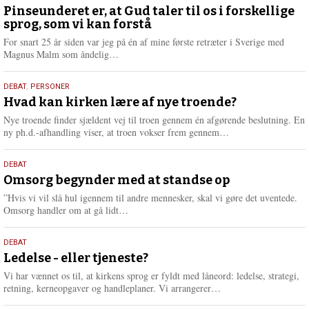
august
Pinseunderet er, at Gud taler til os i forskellige
sprog, som vi kan forstå
2026
For snart 25 år siden var jeg på én af mine første retræter i Sverige med
L
Magnus Malm som åndelig…
æ
s
25.
DEBAT
,
PERSONER
m
juli
Hvad kan kirken lære af nye troende?
e
2026
r
Nye troende finder sjældent vej til troen gennem én afgørende beslutning. En
e
L
ny ph.d.-afhandling viser, at troen vokser frem gennem…
æ
s
9.
DEBAT
m
juli
Omsorg begynder med at standse op
e
2026
r
”Hvis vi vil slå hul igennem til andre mennesker, skal vi gøre det uventede.
e
L
Omsorg handler om at gå lidt…
æ
s
10.
DEBAT
m
juni
Ledelse - eller tjeneste?
e
2026
r
Vi har vænnet os til, at kirkens sprog er fyldt med låneord: ledelse, strategi,
e
L
retning, kerneopgaver og handleplaner. Vi arrangerer…
æ