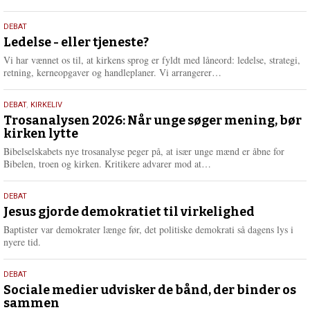
æ
s
10.
DEBAT
m
juni
Ledelse - eller tjeneste?
e
2026
r
Vi har vænnet os til, at kirkens sprog er fyldt med låneord: ledelse, strategi,
e
L
retning, kerneopgaver og handleplaner. Vi arrangerer…
æ
s
2.
DEBAT
,
KIRKELIV
m
juni
Trosanalysen 2026: Når unge søger mening, bør
e
kirken lytte
2026
r
e
Bibelselskabets nye trosanalyse peger på, at især unge mænd er åbne for
L
Bibelen, troen og kirken. Kritikere advarer mod at…
æ
s
18.
DEBAT
m
maj
Jesus gjorde demokratiet til virkelighed
e
2026
r
Baptister var demokrater længe før, det politiske demokrati så dagens lys i
e
nyere tid.
18.
DEBAT
maj
Sociale medier udvisker de bånd, der binder os
sammen
2026