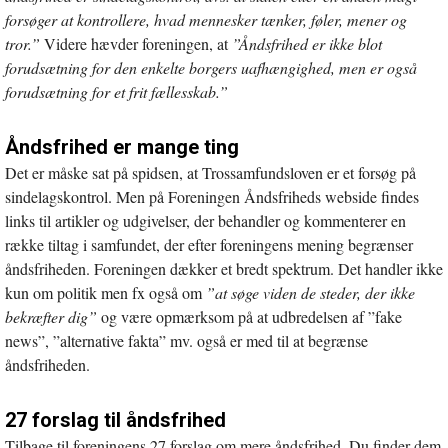
forsøger at kontrollere, hvad mennesker tænker, føler, mener og
tror.”
Videre hævder foreningen, at
”Åndsfrihed er ikke blot
forudsætning for den enkelte borgers uafhængighed, men er også
forudsætning for et frit fællesskab.”
Åndsfrihed er mange ting
Det er måske sat på spidsen, at Trossamfundsloven er et forsøg på
sindelagskontrol. Men på Foreningen Åndsfriheds webside findes
links til artikler og udgivelser, der behandler og kommenterer en
række tiltag i samfundet, der efter foreningens mening begrænser
åndsfriheden. Foreningen dækker et bredt spektrum. Det handler ikke
kun om politik men fx også om
”at søge viden de steder, der ikke
bekræfter dig”
og være opmærksom på at udbredelsen af ”fake
news”, ”alternative fakta” mv. også er med til at begrænse
åndsfriheden.
27 forslag til åndsfrihed
Tilbage til foreningens 27 forslag om mere åndsfrihed. Du finder dem