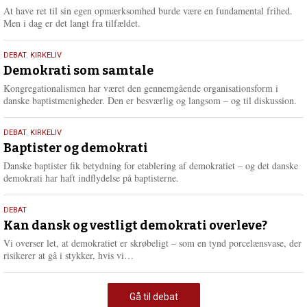
At have ret til sin egen opmærksomhed burde være en fundamental frihed.
Men i dag er det langt fra tilfældet.
18.
DEBAT
,
KIRKELIV
maj
Demokrati som samtale
2026
Kongregationalismen har været den gennemgående organisationsform i
danske baptistmenigheder. Den er besværlig og langsom – og til diskussion.
18.
DEBAT
,
KIRKELIV
maj
Baptister og demokrati
2026
Danske baptister fik betydning for etablering af demokratiet – og det danske
demokrati har haft indflydelse på baptisterne.
18.
DEBAT
maj
Kan dansk og vestligt demokrati overleve?
2026
Vi overser let, at demokratiet er skrøbeligt – som en tynd porcelænsvase, der
L
risikerer at gå i stykker, hvis vi…
æ
s
m
Gå til debat
e