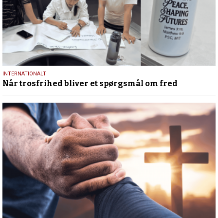
29.
INTERNATIONALT
Når trosfrihed bliver et spørgsmål om fred
juni
2026