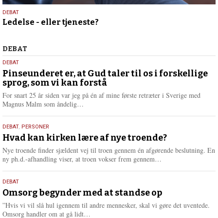
10.
DEBAT
Ledelse - eller tjeneste?
juni
2026
Debat
DEBAT
5.
DEBAT
august
Pinseunderet er, at Gud taler til os i forskellige
sprog, som vi kan forstå
2026
For snart 25 år siden var jeg på én af mine første retræter i Sverige med
L
Magnus Malm som åndelig…
æ
s
25.
DEBAT
,
PERSONER
m
juli
Hvad kan kirken lære af nye troende?
e
2026
r
Nye troende finder sjældent vej til troen gennem én afgørende beslutning. En
e
L
ny ph.d.-afhandling viser, at troen vokser frem gennem…
æ
s
9.
DEBAT
m
juli
Omsorg begynder med at standse op
e
2026
r
”Hvis vi vil slå hul igennem til andre mennesker, skal vi gøre det uventede.
e
L
Omsorg handler om at gå lidt…