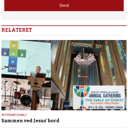
RELATERET
17.
INTERNATIONALT
Sammen ved Jesus’ bord
juli
2026