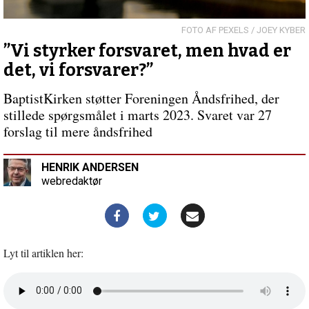
fokus
på
børn
PEXELS / JOEY KYBER
og
”Vi styrker forsvaret, men hvad er
unge
det, vi forsvarer?”
BaptistKirken støtter Foreningen Åndsfrihed, der
stillede spørgsmålet i marts 2023. Svaret var 27
forslag til mere åndsfrihed
HENRIK ANDERSEN
webredaktør
Lyt til artiklen her:
Åbn
lyd
i