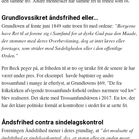
den samme tro. Andre mennesker har samme ret til frihed som os.”
Grundlovssikret åndsfrihed eller…
Grundloven af femte juni 1849 satte troen fri med ordene:
”Borgerne
have Ret til at forene sig i Samfund for at dyrke Gud paa den Maade,
der stemmer med deres Overbeviisning, dog at intet læres eller
foretages, som strider mod Sædeligheden eller i den offentlige
Orden.”
Per Beck peger på, at friheden til at tro og tænke frit de senere år har
været under pres. For eksempel havde baptister og andre
trossamfund i mange år efterlyst, at Grundlovens §69, ”De fra
folkekirken afvigende trossamfunds forhold ordnes nærmere ved lov”
blev realiseret. Det skete med Trossamfundsloven i 2017. En lov, der
har det klare politiske formål at kontrollere i stedet for at sætte fri.
Åndsfrihed contra sindelagskontrol
Foreningen Åndsfrihed mener i deres grundlag, at
”det modsatte af
åndsfrihed er sindelagskontrol, dvs. at staten eller en anden magt