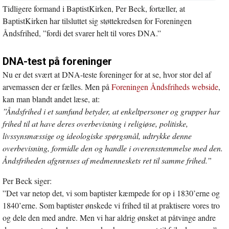
Tidligere formand i BaptistKirken, Per Beck, fortæller, at
nyt
vindue
BaptistKirken har tilsluttet sig støttekredsen for Foreningen
Åndsfrihed, ”fordi det svarer helt til vores DNA.”
DNA-test på foreninger
Nu er det svært at DNA-teste foreninger for at se, hvor stor del af
arvemassen der er fælles. Men på
Foreningen Åndsfriheds webside
,
kan man blandt andet læse, at:
”Åndsfrihed i et samfund betyder, at enkeltpersoner og grupper har
frihed til at have deres overbevisning i religiøse, politiske,
livssynsmæssige og ideologiske spørgsmål, udtrykke denne
overbevisning, formidle den og handle i overensstemmelse med den.
Åndsfriheden afgrænses af medmenneskets ret til samme frihed.”
Per Beck siger:
”Det var netop det, vi som baptister kæmpede for op i 1830’erne og
1840’erne. Som baptister ønskede vi frihed til at praktisere vores tro
og dele den med andre. Men vi har aldrig ønsket at påtvinge andre