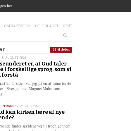
gten her
14.0:
15.0:
16.0:
OM BAPTIST.DK
HELE BLADET
STØT
at
AT
Gå til debat
T
5. AUGUST 2026
seunderet er, at Gud taler
st
os i forskellige sprog, som vi
6
 forstå
nart 25 år siden var jeg på én af mine første
ter i Sverige med Magnus Malm som
L
lig…
æ
s
,
PERSONER
25. JULI 2026
m
d kan kirken lære af nye
e
ende?
6
r
e
roende finder sjældent vej til troen gennem