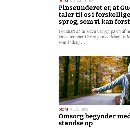
5.
DEBAT
5. AUGUST 2026
Pinseunderet er, at Gu
august
2026
taler til os i forskellig
sprog, som vi kan fors
For snart 25 år siden var jeg på én af 
første retræter i Sverige med Magnus 
L
som åndelig…
æ
s
m
e
r
e
9.
DEBAT
9. JULI 2026
Omsorg begynder med
juli
2026
standse op