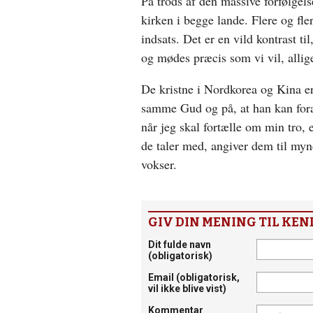
På trods af den massive forfølgel
kirken i begge lande. Flere og fle
indsats. Det er en vild kontrast t
og mødes præcis som vi vil, allig
De kristne i Nordkorea og Kina er 
samme Gud og på, at han kan fora
når jeg skal fortælle om min tro, e
de taler med, angiver dem til myn
vokser.
GIV DIN MENING TIL KEN
Dit fulde navn
(obligatorisk)
Email
(obligatorisk,
vil ikke blive vist)
Kommentar