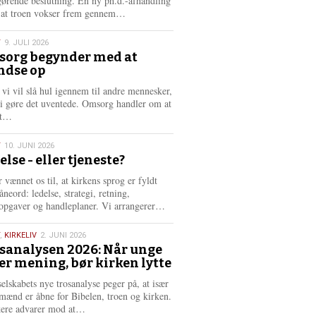
gørende beslutning. En ny ph.d.-afhandling
L
, at troen vokser frem gennem…
æ
s
T
9. JULI 2026
m
org begynder med at
e
ndse op
6
r
e
 vi vil slå hul igennem til andre mennesker,
vi gøre det uventede. Omsorg handler om at
L
dt…
æ
s
T
10. JUNI 2026
m
else - eller tjeneste?
e
6
r
 vænnet os til, at kirkens sprog er fyldt
e
neord: ledelse, strategi, retning,
L
opgaver og handleplaner. Vi arrangerer…
æ
s
,
KIRKELIV
2. JUNI 2026
m
sanalysen 2026: Når unge
e
er mening, bør kirken lytte
6
r
e
selskabets nye trosanalyse peger på, at især
mænd er åbne for Bibelen, troen og kirken.
L
kere advarer mod at…