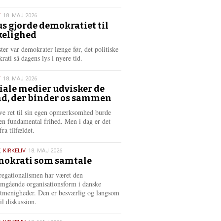
æ
s
T
18. MAJ 2026
m
us gjorde demokratiet til
e
kelighed
6
r
e
ster var demokrater længe før, det politiske
rati så dagens lys i nyere tid.
T
18. MAJ 2026
iale medier udvisker de
d, der binder os sammen
6
ve ret til sin egen opmærksomhed burde
en fundamental frihed. Men i dag er det
fra tilfældet.
,
KIRKELIV
18. MAJ 2026
okrati som samtale
6
egationalismen har været den
mgående organisationsform i danske
stmenigheder. Den er besværlig og langsom
il diskussion.