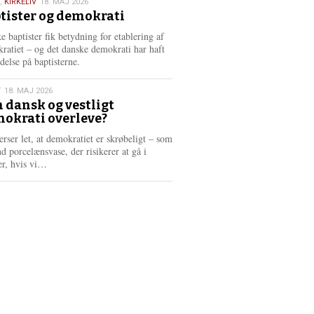
,
KIRKELIV
18. MAJ 2026
tister og demokrati
6
e baptister fik betydning for etablering af
ratiet – og det danske demokrati har haft
delse på baptisterne.
T
18. MAJ 2026
 dansk og vestligt
okrati overleve?
6
erser let, at demokratiet er skrøbeligt – som
d porcelænsvase, der risikerer at gå i
L
er, hvis vi…
æ
s
m
e
r
e