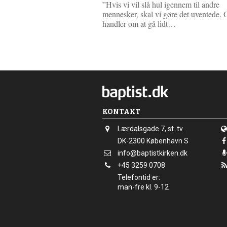
”Hvis vi vil slå hul igennem til andre
mennesker, skal vi gøre det uventede.
L
handler om at gå lidt…
æ
s
m
e
r
e
KONTAKT
Adresse:
Lærdalsgade 7, st. tv.
Adresse:
DK-2300
København S
Send
info@baptistkirken.dk
email:
Tlf.:
+45 3259 0708
Telefontid er:
man-fre kl. 9-12