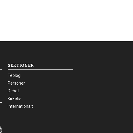
SEKTIONER
24.0:
Teologi
25.0:
Personer
26.0:
Debat
27.0:
Kirkeliv
28.0:
Internationalt