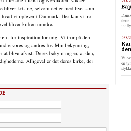
se af kristne i Kina og Nordkorea, vokser
18.
DEBAT
Bap
maj
re bliver kristne, selvom det er med livet som
202
Dansk
il, hvad vi oplever i Danmark. Her kan vi tro
demok
evel bliver kirken mindre.
indfly
en stor inspiration for mig. Vi tror på den
18.
DEBA
Kan
maj
ndre vores og andres liv. Min bekymring,
dem
202
r at blive afvist. Deres bekymring er, at den,
Vi ov
dighederne. Alligevel er det deres kirke, der
en tyn
stykk
DE