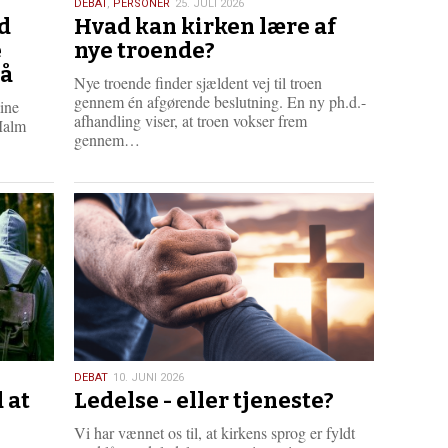
25.
DEBAT
,
PERSONER
25. JULI 2026
d
Hvad kan kirken lære af
juli
2026
e
nye troende?
tå
Nye troende finder sjældent vej til troen
gennem én afgørende beslutning. En ny ph.d.-
mine
afhandling viser, at troen vokser frem
Malm
L
gennem…
æ
s
m
e
r
e
10.
DEBAT
10. JUNI 2026
 at
Ledelse - eller tjeneste?
juni
2026
Vi har vænnet os til, at kirkens sprog er fyldt