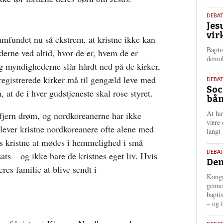
18.
DEBA
Jes
maj
vir
202
amfundet nu så ekstrem, at kristne ikke kan
Bapti
rne ved altid, hvor de er, hvem de er
demok
 myndighederne slår hårdt ned på de kirker,
 registrerede kirker må til gengæld leve med
18.
DEBA
Soc
maj
at de i hver gudstjeneste skal rose styret.
bån
202
At ha
 fjern drøm, og nordkoreanerne har ikke
være 
lever kristne nordkoreanere ofte alene med
langt 
kes kristne at mødes i hemmelighed i små
18.
DEBAT
ats – og ikke bare de kristnes eget liv. Hvis
Dem
maj
eres familie at blive sendt i
202
Kongr
genne
bapti
– og t