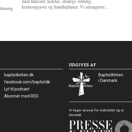
med låneord: ledelse, strategi, retning,
L
kerneopgaver og handleplaner. Vi arrangerer…
 Omsorg
æ
s
m
e
r
e
UDGIVES AF
baptistkirken.dk
BaptistKirken
i Danmark
Facebook:
facebook.com/baptistdk
Lyt til podcast
Abonnér med RSS
Vi tager ansvar for indholdet og er
tilmeldt