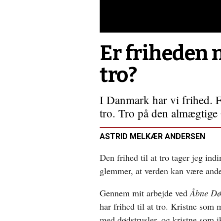
Er friheden 
tro?
I Danmark har vi frihed. Fri
tro. Tro på den almægtige
ASTRID MELKÆR ANDERSEN
Den frihed til at tro tager jeg ind
glemmer, at verden kan være ander
Gennem mit arbejde ved
Åbne D
har frihed til at tro. Kristne som
med dødstrusler, og kristne som i