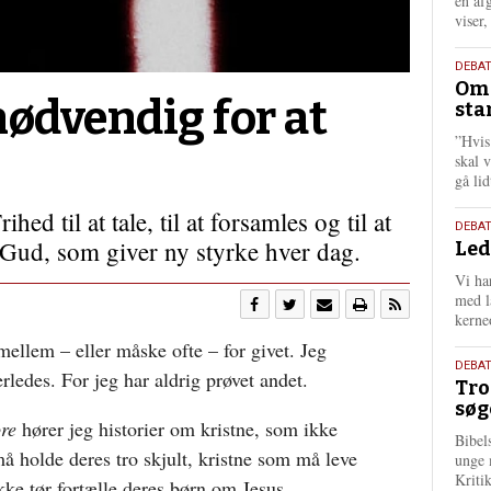
én af
viser
9.
DEBA
Oms
juli
nødvendig for at
sta
202
”Hvis
skal 
gå li
hed til at tale, til at forsamles og til at
10.
DEBA
 Gud, som giver ny styrke hver dag.
Led
juni
202
Vi har
med lå
kerne
imellem – eller måske ofte – for givet. Jeg
2.
DEBAT
ledes. For jeg har aldrig prøvet andet.
Tro
juni
søg
202
øre
hører jeg historier om kristne, som ikke
Bibel
 må holde deres tro skjult, kristne som må leve
unge 
Kriti
kke tør fortælle deres børn om Jesus.