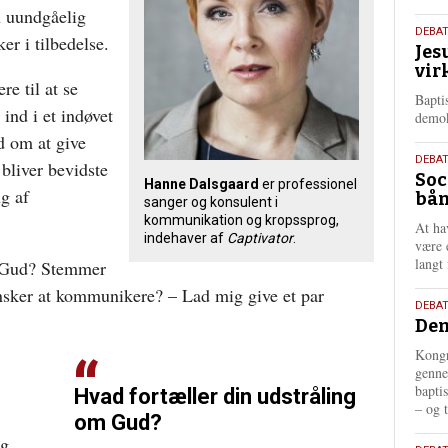
n uundgåelig
18.
DEBA
er i tilbedelse.
Jes
maj
vir
202
re til at se
Bapti
ind i et indøvet
demok
 om at give
18.
DEBA
bliver bevidste
Soc
maj
Hanne Dalsgaard
er professionel
g af
bån
202
sanger og konsulent i
kommunikation og kropssprog,
At ha
indehaver af
Captivator
.
være 
langt 
m Gud? Stemmer
ønsker at kommunikere? – Lad mig give et par
18.
DEBAT
Dem
maj
202
Kongr
genne
bapti
Hvad fortæller din udstråling
– og t
om Gud?
eg