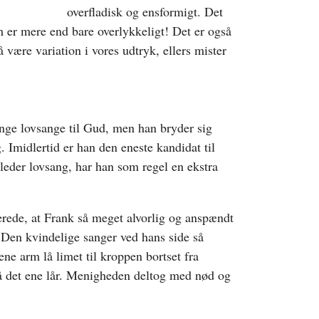
overfladisk og ensformigt. Det
am er mere end bare overlykkeligt! Det er også
være variation i vores udtryk, ellers mister
synge lovsange til Gud, men han bryder sig
. Imidlertid er han den eneste kandidat til
leder lovsang, har han som regel en ekstra
verede, at Frank så meget alvorlig og anspændt
. Den kvindelige sanger ved hans side så
e arm lå limet til kroppen bortset fra
på det ene lår. Menigheden deltog med nød og