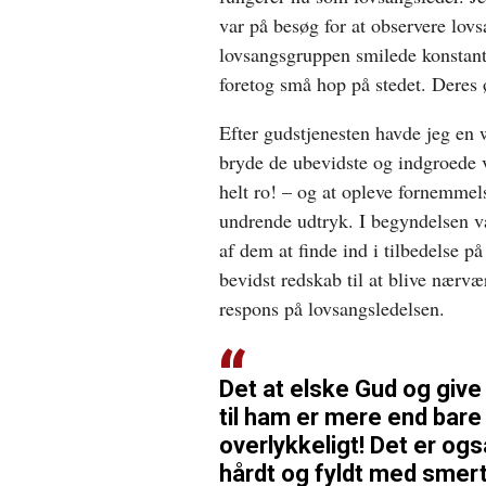
var på besøg for at observere lo
lovsangsgruppen smilede konstant 
foretog små hop på stedet. Deres 
Efter gudstjenesten havde jeg en
bryde de ubevidste og indgroede va
helt ro! – og at opleve fornemmels
undrende udtryk. I begyndelsen va
af dem at finde ind i tilbedelse 
bevidst redskab til at blive nærv
respons på lovsangsledelsen.
Det at elske Gud og give s
til ham er mere end bare
overlykkeligt! Det er ogs
hårdt og fyldt med smer