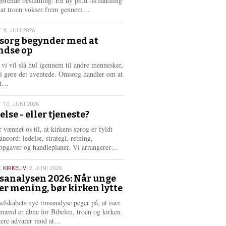
gørende beslutning. En ny ph.d.-afhandling
L
, at troen vokser frem gennem…
æ
s
T
9. JULI 2026
m
org begynder med at
e
ndse op
6
r
e
 vi vil slå hul igennem til andre mennesker,
vi gøre det uventede. Omsorg handler om at
L
dt…
æ
s
T
10. JUNI 2026
m
else - eller tjeneste?
e
6
r
 vænnet os til, at kirkens sprog er fyldt
e
neord: ledelse, strategi, retning,
L
opgaver og handleplaner. Vi arrangerer…
æ
s
,
KIRKELIV
2. JUNI 2026
m
sanalysen 2026: Når unge
e
er mening, bør kirken lytte
6
r
e
selskabets nye trosanalyse peger på, at især
mænd er åbne for Bibelen, troen og kirken.
L
kere advarer mod at…