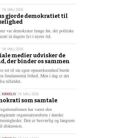
æ
s
T
18. MAJ 2026
m
us gjorde demokratiet til
e
kelighed
6
r
e
ster var demokrater længe før, det politiske
rati så dagens lys i nyere tid.
T
18. MAJ 2026
iale medier udvisker de
d, der binder os sammen
6
ve ret til sin egen opmærksomhed burde
en fundamental frihed. Men i dag er det
fra tilfældet.
,
KIRKELIV
18. MAJ 2026
okrati som samtale
6
egationalismen har været den
mgående organisationsform i danske
stmenigheder. Den er besværlig og langsom
il diskussion.