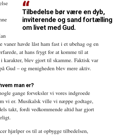
else
Tilbedelse bør være en dyb,
unne
inviterende og sand fortælling
om livet med Gud.
Han
 vaner havde låst ham fast i et ubehag og en
rfarede, at hans frygt for at komme til at
 i karakter, blev gjort til skamme. Faktisk var
på Gud – og menigheden blev mere aktiv.
, hvem man er?
nogle gange forveksler vi vores indgroede
m vi er. Musikalsk ville vi næppe godtage,
-dels takt, fordi vedkommende altid har gjort
rligt.
r hjælper os til at opbygge tilbedelsen,