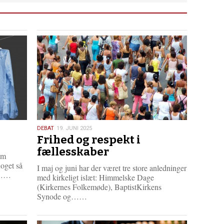
19.
DEBAT
19. JUNI 2025
Frihed og respekt i
juni
2025
fællesskaber
om
oget så
I maj og juni har der været tre store anledninger
L
en……
med kirkeligt islæt: Himmelske Dage
æ
(Kirkernes Folkemøde), BaptistKirkens
s
L
Synode og……
m
æ
e
s
r