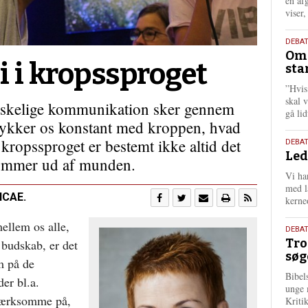
én af
viser
9.
DEBA
Oms
juli
i i kropssproget
sta
202
”Hvis
skal 
eskelige kommunikation sker gennem
gå li
rykker os konstant med kroppen, hvad
g kropssproget er bestemt ikke altid det
10.
DEBA
Led
juni
ommer ud af munden.
202
Vi har
med lå
ICAE.
kerne
ellem os alle,
2.
DEBAT
Tro
 budskab, er det
juni
søg
202
m på de
Bibel
er bl.a.
unge 
mærksomme på,
Kriti