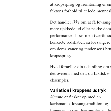
at kropssprog og fremtoning er e
faktor i forhold til at lede mennesk
Det handler
ikke
om at få lovsange
mere tjekkede ud eller pakke dem 
performance show, men tværtimod
konkrete redskaber, så lovsangere 
om deres vaner og tendenser i bru
kropssprog.
Hvad fortæller din udstråling o
det overens med det, du faktisk 
eksempler.
Variation i kroppens udtryk
Simone
er flasket op med en
karismatisk lovsangstradition og
fungerer nu som lovsangsleder. J