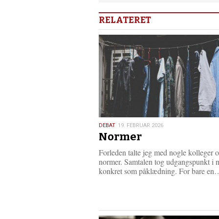
RELATERET
19.
DEBAT
19. FEBRUAR 2026
Normer
februar
2026
Forleden talte jeg med nogle kolleger 
normer. Samtalen tog udgangspunkt i n
konkret som påklædning. For bare 