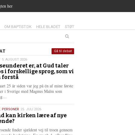
gten her
14.0:
15.0:
16.0:
OM BAPTIST.DK
HELE BLADET
STØT
at
AT
Gå til debat
T
5. AUGUST 2026
seunderet er, at Gud taler
st
os i forskellige sprog, som vi
6
 forstå
nart 25 år siden var jeg på én af mine første
ter i Sverige med Magnus Malm som
L
lig…
æ
s
,
PERSONER
25. JULI 2026
m
d kan kirken lære af nye
e
ende?
6
r
e
roende finder sjældent vej til troen gennem