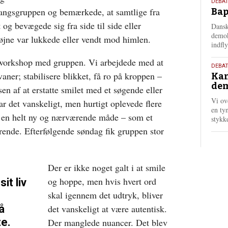
18.
DEBAT
vsangsgruppen og bemærkede, at samtlige fra
Bap
maj
202
og bevægede sig fra side til side eller
Dansk
demok
øjne var lukkede eller vendt mod himlen.
indfly
 workshop med gruppen. Vi arbejdede med at
18.
DEBA
ner; stabilisere blikket, få ro på kroppen –
Kan
maj
dem
202
en af at erstatte smilet med et søgende eller
Vi ov
r det vanskeligt, men hurtigt oplevede flere
en tyn
på en helt ny og nærværende måde – som et
stykk
ærende. Efterfølgende søndag fik gruppen stor
Der er ikke noget galt i at smile
og hoppe, men hvis hvert ord
it liv
skal igennem det udtryk, bliver
å
det vanskeligt at være autentisk.
te.
Der manglede nuancer. Det blev