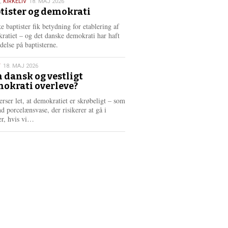
,
KIRKELIV
18. MAJ 2026
tister og demokrati
6
e baptister fik betydning for etablering af
ratiet – og det danske demokrati har haft
delse på baptisterne.
T
18. MAJ 2026
 dansk og vestligt
okrati overleve?
6
erser let, at demokratiet er skrøbeligt – som
d porcelænsvase, der risikerer at gå i
L
er, hvis vi…
æ
s
m
e
r
e