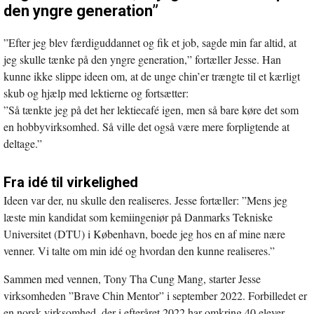
den yngre generation”
”Efter jeg blev færdiguddannet og fik et job, sagde min far altid, at
jeg skulle tænke på den yngre generation,” fortæller Jesse. Han
kunne ikke slippe ideen om, at de unge chin’er trængte til et kærligt
skub og hjælp med lektierne og fortsætter:
”Så tænkte jeg på det her lektiecafé igen, men så bare køre det som
en hobbyvirksomhed. Så ville det også være mere forpligtende at
deltage.”
Fra idé til virkelighed
Ideen var der, nu skulle den realiseres. Jesse fortæller: ”Mens jeg
læste min kandidat som kemiingeniør på Danmarks Tekniske
Universitet (DTU) i København, boede jeg hos en af mine nære
venner. Vi talte om min idé og hvordan den kunne realiseres.”
Sammen med vennen, Tony Tha Cung Mang, starter Jesse
virksomheden ”Brave Chin Mentor” i september 2022. Forbilledet er
en norsk virksomhed, der i efteråret 2022 har omkring 40 elever.