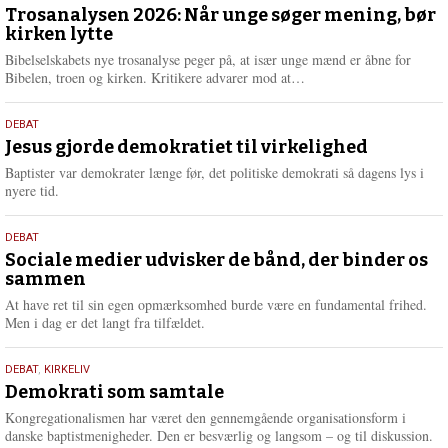
juni
Trosanalysen 2026: Når unge søger mening, bør
e
kirken lytte
2026
r
e
Bibelselskabets nye trosanalyse peger på, at især unge mænd er åbne for
L
Bibelen, troen og kirken. Kritikere advarer mod at…
æ
s
18.
DEBAT
m
maj
Jesus gjorde demokratiet til virkelighed
e
2026
r
Baptister var demokrater længe før, det politiske demokrati så dagens lys i
e
nyere tid.
18.
DEBAT
maj
Sociale medier udvisker de bånd, der binder os
sammen
2026
At have ret til sin egen opmærksomhed burde være en fundamental frihed.
Men i dag er det langt fra tilfældet.
18.
DEBAT
,
KIRKELIV
maj
Demokrati som samtale
2026
Kongregationalismen har været den gennemgående organisationsform i
danske baptistmenigheder. Den er besværlig og langsom – og til diskussion.