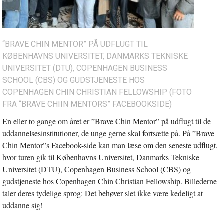
“BRAVE CHIN MENTOR” PÅ UDFLUGT TIL
KØBENHAVNS UNIVERSITET, DANMARKS TEKNISKE
UNIVERSITET (DTU), COPENHAGEN BUSINESS
SCHOOL (CBS) OG GUDSTJENESTE HOS
COPENHAGEN CHIN CHRISTIAN FELLOWSHIP (FOTO
FRA “BRAVE CHIIN MENTORS” FACEBOOKSIDE)
En eller to gange om året er ”Brave Chin Mentor” på udflugt til de
uddannelsesinstitutioner, de unge gerne skal fortsætte på. På ”Brave
Chin Mentor”s Facebook-side kan man læse om den seneste udflugt,
hvor turen gik til Københavns Universitet, Danmarks Tekniske
Universitet (DTU), Copenhagen Business School (CBS) og
gudstjeneste hos Copenhagen Chin Christian Fellowship. Billederne
taler deres tydelige sprog: Det behøver slet ikke være kedeligt at
uddanne sig!