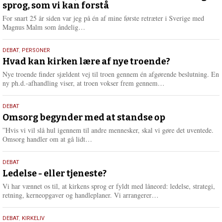
sprog, som vi kan forstå
2026
For snart 25 år siden var jeg på én af mine første retræter i Sverige med
L
Magnus Malm som åndelig…
æ
s
25.
DEBAT
,
PERSONER
m
juli
Hvad kan kirken lære af nye troende?
e
2026
r
Nye troende finder sjældent vej til troen gennem én afgørende beslutning. En
e
L
ny ph.d.-afhandling viser, at troen vokser frem gennem…
æ
s
9.
DEBAT
m
juli
Omsorg begynder med at standse op
e
2026
r
”Hvis vi vil slå hul igennem til andre mennesker, skal vi gøre det uventede.
e
L
Omsorg handler om at gå lidt…
æ
s
10.
DEBAT
m
juni
Ledelse - eller tjeneste?
e
2026
r
Vi har vænnet os til, at kirkens sprog er fyldt med låneord: ledelse, strategi,
e
L
retning, kerneopgaver og handleplaner. Vi arrangerer…
æ
s
2.
DEBAT
,
KIRKELIV
m