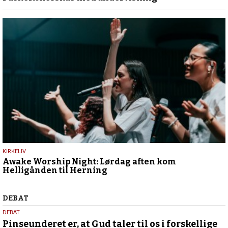
2025
25.
KIRKELIV
Awake Worship Night: Lørdag aften kom
marts
Helligånden til Herning
2025
Debat
DEBAT
5.
DEBAT
august
Pinseunderet er, at Gud taler til os i forskellige