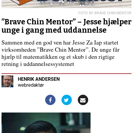
Forsoning
og
vækkelse
BRAVE CHIN MENTOR
blandt
”Brave Chin Mentor” – Jesse hjælper
chinmenigheder
unge i gang med uddannelse
i
Nordjylland
Sammen med en god ven har Jesse Za Iap startet
virksomheden ”Brave Chin Mentor”. De unge får
hjælp til matematikken og et skub i den rigtige
retning i uddannelsessystemet
HENRIK ANDERSEN
webredaktør