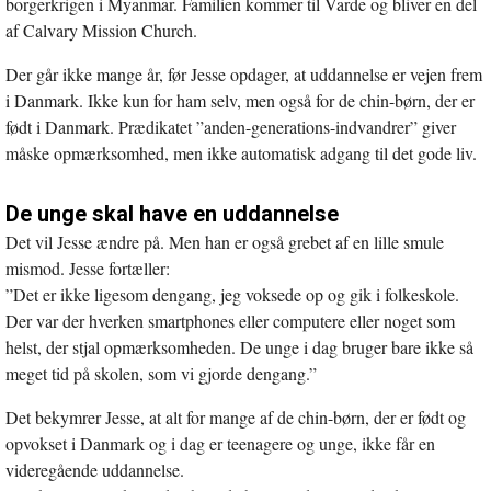
borgerkrigen i Myanmar. Familien kommer til Varde og bliver en del
af Calvary Mission Church.
Der går ikke mange år, før Jesse opdager, at uddannelse er vejen frem
i Danmark. Ikke kun for ham selv, men også for de chin-børn, der er
født i Danmark. Prædikatet ”anden-generations-indvandrer” giver
måske opmærksomhed, men ikke automatisk adgang til det gode liv.
De unge skal have en uddannelse
Det vil Jesse ændre på. Men han er også grebet af en lille smule
mismod. Jesse fortæller:
”Det er ikke ligesom dengang, jeg voksede op og gik i folkeskole.
Der var der hverken smartphones eller computere eller noget som
helst, der stjal opmærksomheden. De unge i dag bruger bare ikke så
meget tid på skolen, som vi gjorde dengang.”
Det bekymrer Jesse, at alt for mange af de chin-børn, der er født og
opvokset i Danmark og i dag er teenagere og unge, ikke får en
videregående uddannelse.