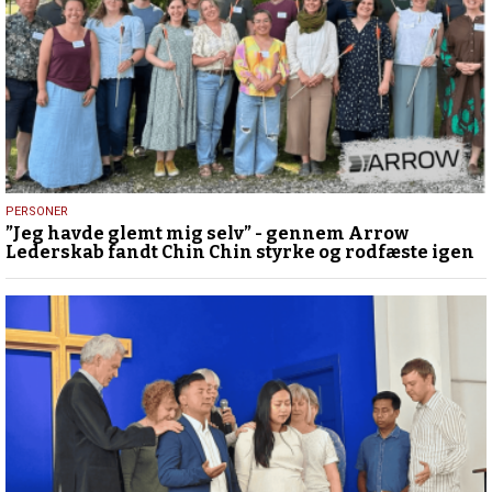
12.
PERSONER
”Jeg havde glemt mig selv” - gennem Arrow
december
Lederskab fandt Chin Chin styrke og rodfæste igen
2025