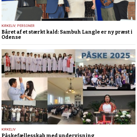
23.
KIRKELIV
,
PERSONER
Båret af et stærkt kald: Sambuh Langle er ny præst i
september
Odense
2025
29.
KIRKELIV
Påskefællesskab med undervisning
april