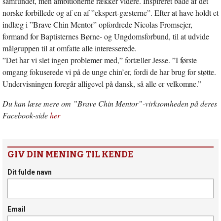
samfundet, men ambitionerne rækker videre. Inspireret både af det
norske forbillede og af en af ”ekspert-gæsterne”. Efter at have holdt et
indlæg i ”Brave Chin Mentor” opfordrede Nicolas Fromsejer,
formand for Baptisternes Børne- og Ungdomsforbund, til at udvide
målgruppen til at omfatte alle interesserede.
”Det har vi slet ingen problemer med,” fortæller Jesse. ”I første
omgang fokuserede vi på de unge chin’er, fordi de har brug for støtte.
Undervisningen foregår alligevel på dansk, så alle er velkomne.”
Du kan læse mere om ”Brave Chin Mentor”-virksomheden på deres
Facebook-side
her
GIV DIN MENING TIL KENDE
Dit fulde navn
Email