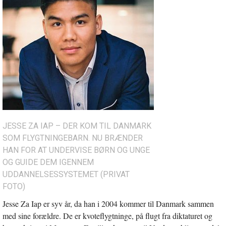
JESSE ZA IAP – DER KOM TIL DANMARK
SOM FLYGTNINGEBARN. NU BRÆNDER
HAN FOR AT UNDERVISE BØRN OG UNGE
OG GUIDE DEM IGENNEM
UDDANNELSESSYSTEMET (PRIVAT
FOTO)
Jesse Za Iap er syv år, da han i 2004 kommer til Danmark sammen
med sine forældre. De er kvoteflygtninge, på flugt fra diktaturet og