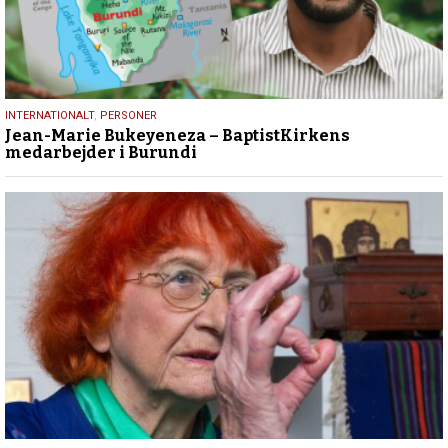
2.
INTERNATIONALT
,
PERSONER
Jean-Marie Bukeyeneza – BaptistKirkens
marts
medarbejder i Burundi
2025