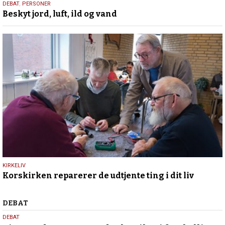
3.
DEBAT
,
PERSONER
Beskyt jord, luft, ild og vand
januar
2025
2.
KIRKELIV
Korskirken reparerer de udtjente ting i dit liv
januar
2024
Debat
DEBAT
5.
DEBAT