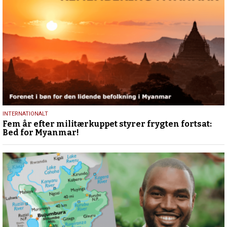
2.
INTERNATIONALT
Fem år efter militærkuppet styrer frygten fortsat:
februar
Bed for Myanmar!
2026