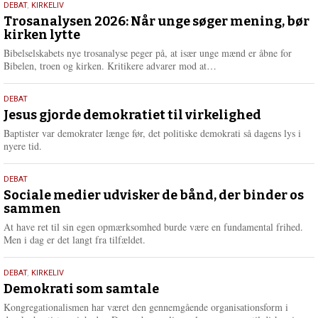
2.
DEBAT
,
KIRKELIV
m
juni
Trosanalysen 2026: Når unge søger mening, bør
e
kirken lytte
2026
r
e
Bibelselskabets nye trosanalyse peger på, at især unge mænd er åbne for
L
Bibelen, troen og kirken. Kritikere advarer mod at…
æ
s
18.
DEBAT
m
maj
Jesus gjorde demokratiet til virkelighed
e
2026
r
Baptister var demokrater længe før, det politiske demokrati så dagens lys i
e
nyere tid.
18.
DEBAT
maj
Sociale medier udvisker de bånd, der binder os
sammen
2026
At have ret til sin egen opmærksomhed burde være en fundamental frihed.
Men i dag er det langt fra tilfældet.
18.
DEBAT
,
KIRKELIV
maj
Demokrati som samtale
2026
Kongregationalismen har været den gennemgående organisationsform i