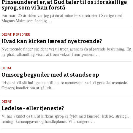
august
Pinseunderet er, at Gud taler til os i forskellige
sprog, som vi kan forstå
2026
For snart 25 år siden var jeg på én af mine første retræter i Sverige med
L
Magnus Malm som åndelig…
æ
s
25.
DEBAT
,
PERSONER
m
juli
Hvad kan kirken lære af nye troende?
e
2026
r
Nye troende finder sjældent vej til troen gennem én afgørende beslutning. En
e
L
ny ph.d.-afhandling viser, at troen vokser frem gennem…
æ
s
9.
DEBAT
m
juli
Omsorg begynder med at standse op
e
2026
r
”Hvis vi vil slå hul igennem til andre mennesker, skal vi gøre det uventede.
e
L
Omsorg handler om at gå lidt…
æ
s
10.
DEBAT
m
juni
Ledelse - eller tjeneste?
e
2026
r
Vi har vænnet os til, at kirkens sprog er fyldt med låneord: ledelse, strategi,
e
L
retning, kerneopgaver og handleplaner. Vi arrangerer…
æ
s