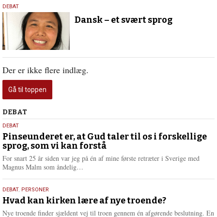
21.
DEBAT
november
Dansk – et svært sprog
2018
Der er ikke flere indlæg.
Gå til toppen
Debat
DEBAT
5.
DEBAT
august
Pinseunderet er, at Gud taler til os i forskellige
sprog, som vi kan forstå
2026
For snart 25 år siden var jeg på én af mine første retræter i Sverige med
L
Magnus Malm som åndelig…
æ
s
25.
DEBAT
,
PERSONER
m
juli
Hvad kan kirken lære af nye troende?
e
2026
r
Nye troende finder sjældent vej til troen gennem én afgørende beslutning. En