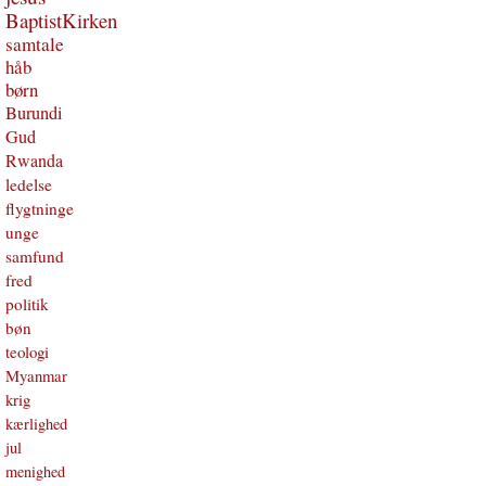
BaptistKirken
samtale
håb
børn
Burundi
Gud
Rwanda
ledelse
flygtninge
unge
samfund
fred
politik
bøn
teologi
Myanmar
krig
kærlighed
jul
menighed