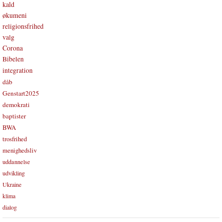
kald
økumeni
religionsfrihed
valg
Corona
Bibelen
integration
dåb
Genstart2025
demokrati
baptister
BWA
trosfrihed
menighedsliv
uddannelse
udvikling
Ukraine
klima
dialog