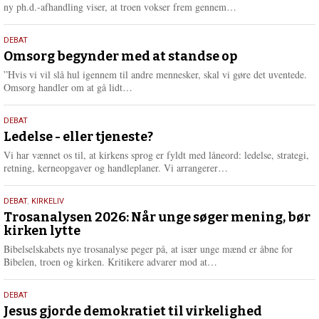
e
L
ny ph.d.-afhandling viser, at troen vokser frem gennem…
æ
s
9.
DEBAT
m
juli
Omsorg begynder med at standse op
e
2026
r
”Hvis vi vil slå hul igennem til andre mennesker, skal vi gøre det uventede.
e
L
Omsorg handler om at gå lidt…
æ
s
10.
DEBAT
m
juni
Ledelse - eller tjeneste?
e
2026
r
Vi har vænnet os til, at kirkens sprog er fyldt med låneord: ledelse, strategi,
e
L
retning, kerneopgaver og handleplaner. Vi arrangerer…
æ
s
2.
DEBAT
,
KIRKELIV
m
juni
Trosanalysen 2026: Når unge søger mening, bør
e
kirken lytte
2026
r
e
Bibelselskabets nye trosanalyse peger på, at især unge mænd er åbne for
L
Bibelen, troen og kirken. Kritikere advarer mod at…
æ
s
18.
DEBAT
m
maj
Jesus gjorde demokratiet til virkelighed
e