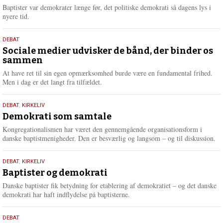
2026
r
Baptister var demokrater længe før, det politiske demokrati så dagens lys i
e
nyere tid.
18.
DEBAT
maj
Sociale medier udvisker de bånd, der binder os
sammen
2026
At have ret til sin egen opmærksomhed burde være en fundamental frihed.
Men i dag er det langt fra tilfældet.
18.
DEBAT
,
KIRKELIV
maj
Demokrati som samtale
2026
Kongregationalismen har været den gennemgående organisationsform i
danske baptistmenigheder. Den er besværlig og langsom – og til diskussion.
18.
DEBAT
,
KIRKELIV
maj
Baptister og demokrati
2026
Danske baptister fik betydning for etablering af demokratiet – og det danske
demokrati har haft indflydelse på baptisterne.
18.
DEBAT