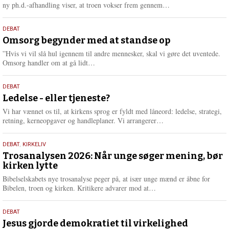
e
L
ny ph.d.-afhandling viser, at troen vokser frem gennem…
æ
s
9.
DEBAT
m
juli
Omsorg begynder med at standse op
e
2026
r
”Hvis vi vil slå hul igennem til andre mennesker, skal vi gøre det uventede.
e
L
Omsorg handler om at gå lidt…
æ
s
10.
DEBAT
m
juni
Ledelse - eller tjeneste?
e
2026
r
Vi har vænnet os til, at kirkens sprog er fyldt med låneord: ledelse, strategi,
e
L
retning, kerneopgaver og handleplaner. Vi arrangerer…
æ
s
2.
DEBAT
,
KIRKELIV
m
juni
Trosanalysen 2026: Når unge søger mening, bør
e
kirken lytte
2026
r
e
Bibelselskabets nye trosanalyse peger på, at især unge mænd er åbne for
L
Bibelen, troen og kirken. Kritikere advarer mod at…
æ
s
18.
DEBAT
m
maj
Jesus gjorde demokratiet til virkelighed
e