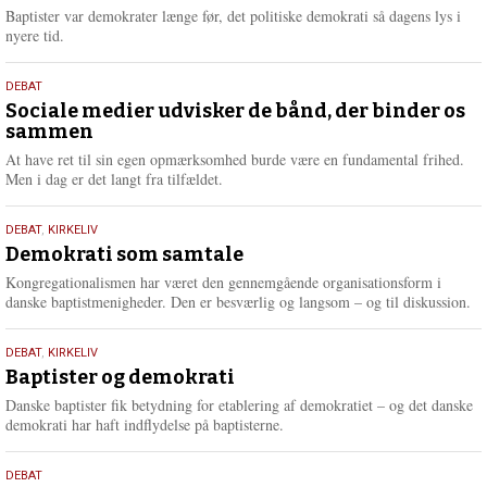
2026
r
Baptister var demokrater længe før, det politiske demokrati så dagens lys i
e
nyere tid.
18.
DEBAT
maj
Sociale medier udvisker de bånd, der binder os
sammen
2026
At have ret til sin egen opmærksomhed burde være en fundamental frihed.
Men i dag er det langt fra tilfældet.
18.
DEBAT
,
KIRKELIV
maj
Demokrati som samtale
2026
Kongregationalismen har været den gennemgående organisationsform i
danske baptistmenigheder. Den er besværlig og langsom – og til diskussion.
18.
DEBAT
,
KIRKELIV
maj
Baptister og demokrati
2026
Danske baptister fik betydning for etablering af demokratiet – og det danske
demokrati har haft indflydelse på baptisterne.
18.
DEBAT