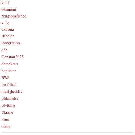
kald
økumeni
religionsfrihed
valg
Corona
Bibelen
integration
dåb
Genstart2025
demokrati
baptister
BWA
trosfrihed
menighedsliv
uddannelse
udvikling
Ukraine
klima
dialog