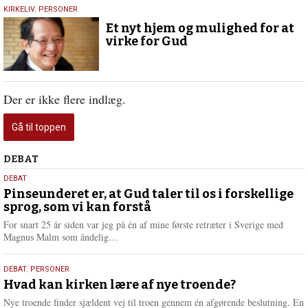
2.
KIRKELIV
,
PERSONER
juni
Et nyt hjem og mulighed for at
2022
virke for Gud
Der er ikke flere indlæg.
Gå til toppen
Debat
DEBAT
5.
DEBAT
august
Pinseunderet er, at Gud taler til os i forskellige
sprog, som vi kan forstå
2026
For snart 25 år siden var jeg på én af mine første retræter i Sverige med
L
Magnus Malm som åndelig…
æ
s
25.
DEBAT
,
PERSONER
m
juli
Hvad kan kirken lære af nye troende?
e
2026
r
Nye troende finder sjældent vej til troen gennem én afgørende beslutning. En