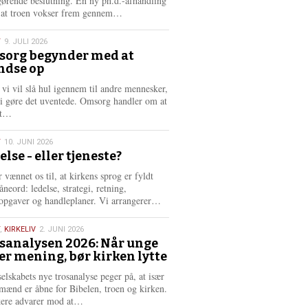
gørende beslutning. En ny ph.d.-afhandling
L
, at troen vokser frem gennem…
æ
s
T
9. JULI 2026
m
org begynder med at
e
ndse op
6
r
e
 vi vil slå hul igennem til andre mennesker,
vi gøre det uventede. Omsorg handler om at
L
dt…
æ
s
T
10. JUNI 2026
m
else - eller tjeneste?
e
6
r
 vænnet os til, at kirkens sprog er fyldt
e
neord: ledelse, strategi, retning,
L
opgaver og handleplaner. Vi arrangerer…
æ
s
,
KIRKELIV
2. JUNI 2026
m
sanalysen 2026: Når unge
e
er mening, bør kirken lytte
6
r
e
selskabets nye trosanalyse peger på, at især
mænd er åbne for Bibelen, troen og kirken.
L
kere advarer mod at…