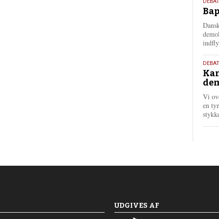
18.
DEBAT
Bap
maj
202
Dansk
demok
indfly
18.
DEBA
Kan
maj
dem
202
Vi ov
en tyn
stykk
UDGIVES AF