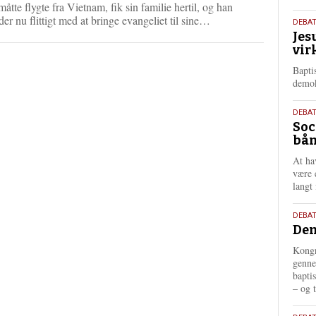
e
åtte flygte fra Vietnam, fik sin familie hertil, og han
L
der nu flittigt med at bringe evangeliet til sine…
18.
DEBA
æ
Jes
maj
s
vir
202
m
Bapti
e
demok
r
e
18.
DEBA
Soc
maj
bån
202
At ha
være 
langt 
18.
DEBAT
Dem
maj
202
Kongr
genne
bapti
– og t