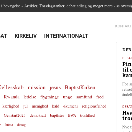
 bevægelse - Artikler, Torsdagstanker, debatindlæg og meget mere - se oversi
13.0:
KONTAKT
0:
21.0:
22.0:
BAT
KIRKELIV
INTERNATIONALT
Deb
DEB
5.
DEBA
Pin
augu
til 
202
kan
For s
fællesskab
mission
jesus
BaptistKirken
retræ
ånde
Rwanda
ledelse
flygtninge
unge
samfund
fred
kærlighed
jul
menighed
kald
økumeni
religionsfrihed
25.
DEBAT
Hva
juli
Genstart2025
demokrati
baptister
BWA
trosfrihed
tro
202
e
klima
dialog
Nye t