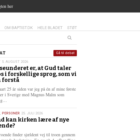
gten her
14.0:
15.0:
16.0:
OM BAPTIST.DK
HELE BLADET
STØT
at
AT
Gå til debat
T
5. AUGUST 2026
seunderet er, at Gud taler
st
os i forskellige sprog, som vi
6
 forstå
nart 25 år siden var jeg på én af mine første
ter i Sverige med Magnus Malm som
L
lig…
æ
s
,
PERSONER
25. JULI 2026
m
d kan kirken lære af nye
e
ende?
6
r
e
roende finder sjældent vej til troen gennem