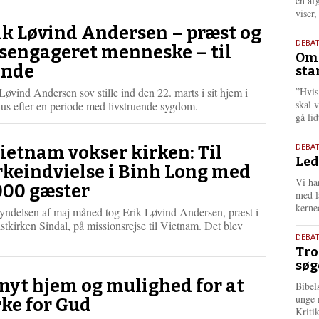
én af
viser
ik Løvind Andersen – præst og
9.
DEBA
vsengageret menneske – til
Oms
juli
nde
sta
202
Løvind Andersen sov stille ind den 22. marts i sit hjem i
”Hvis
skal 
us efter en periode med livstruende sygdom.
gå li
10.
Vietnam vokser kirken: Til
DEBA
Led
juni
rkeindvielse i Binh Long med
202
Vi har
000 gæster
med lå
kerne
gyndelsen af maj måned tog Erik Løvind Andersen, præst i
stkirken Sindal, på missionsrejse til Vietnam. Det blev
L
2.
DEBAT
æ
Tro
juni
s
søg
202
m
 nyt hjem og mulighed for at
Bibel
e
unge 
rke for Gud
r
Kriti