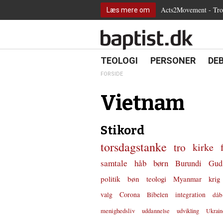
2.0:
Spring
Vend
Gå
Teologi
Acts2Movement - Tro i
Læs mere om
3.0:
menu
tilbage
til
Personer
4.0:
over
til
vores
Debat
5.0:
og
forsiden
guide
Kirkeliv
6.0:
gå
for
Internationalt
til
tilgængelighed
18.0:
19.0:
20.
8.0:
TEOLOGI
PERSONER
DE
Teologi
indhold
9.0:
Personer
FORSIDE
10.0:
Debat
11.0:
Kirkeliv
Vietnam
12.0:
Internationalt
Stikord
torsdagstanke
tro
kirke
samtale
håb
børn
Burundi
Gud
politik
bøn
teologi
Myanmar
krig
valg
Corona
Bibelen
integration
dåb
menighedsliv
uddannelse
udvikling
Ukrain