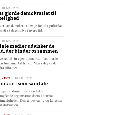
æ
s
T
18. MAJ 2026
m
us gjorde demokratiet til
e
kelighed
6
r
e
ster var demokrater længe før, det politiske
rati så dagens lys i nyere tid.
T
18. MAJ 2026
iale medier udvisker de
d, der binder os sammen
6
ve ret til sin egen opmærksomhed burde
en fundamental frihed. Men i dag er det
fra tilfældet.
,
KIRKELIV
18. MAJ 2026
okrati som samtale
6
egationalismen har været den
mgående organisationsform i danske
stmenigheder. Den er besværlig og langsom
il diskussion.