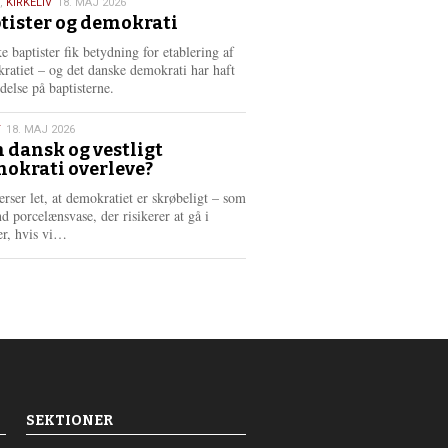
,
KIRKELIV
18. MAJ 2026
tister og demokrati
6
e baptister fik betydning for etablering af
ratiet – og det danske demokrati har haft
delse på baptisterne.
T
18. MAJ 2026
 dansk og vestligt
okrati overleve?
6
erser let, at demokratiet er skrøbeligt – som
d porcelænsvase, der risikerer at gå i
L
er, hvis vi…
æ
s
m
e
r
e
SEKTIONER